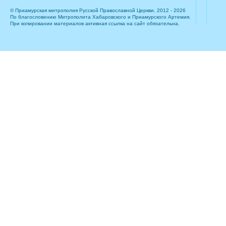
© Приамурская митрополия Русской Православной Церкви, 2012 - 2026
По благословению Митрополита Хабаровского и Приамурского Артемия.
При копировании материалов активная ссылка на сайт обязательна.