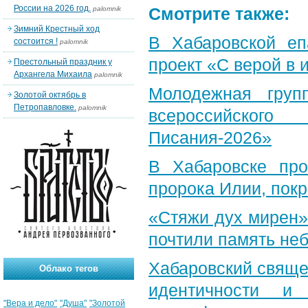
России на 2026 год.
Смотрите также:
palomnik
Зимний Крестный ход
В Хабаровской еп
состоится !
palomnik
проект «С верой в
Престольный праздник у
Архангела Михаила
palomnik
Молодежная груп
Золотой октябрь в
Петропавловке.
palomnik
всероссийского
Писания-2026»
В Хабаровске пр
пророка Илии, пок
«Стяжи дух мирен»
почтили память неб
Хабаровский свяще
Облако тегов
идентичности и
"Вера и дело"
"Душа"
"Золотой