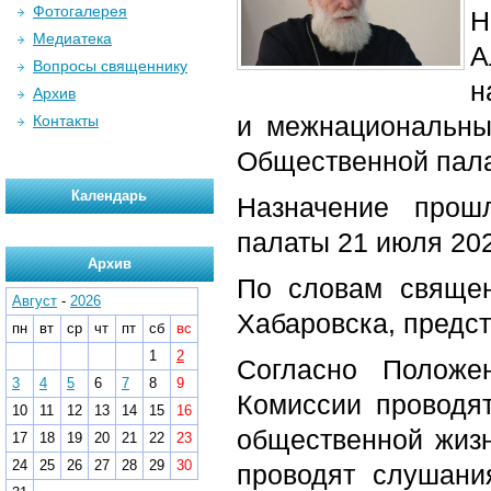
Фотогалерея
Н
Медиатека
А
Вопросы священнику
н
Архив
и межнациональн
Контакты
Общественной пала
Календарь
Назначение прош
палаты 21 июля 202
Архив
По словам священ
Август
-
2026
Хабаровска, предст
пн
вт
ср
чт
пт
сб
вс
1
2
Согласно Положе
3
4
5
6
7
8
9
Комиссии проводя
10
11
12
13
14
15
16
общественной жизн
17
18
19
20
21
22
23
24
25
26
27
28
29
30
проводят слушани