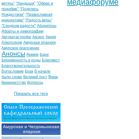
медиафоруме
"Образ и
витязь"
"Ландыши"
подобие"
"Поделись
Рождеством"
"Православная
инициатива"
"Радость веры"
"Синдром радости"
Аборигены
Аборты и демография
Автокатастрофа
Аксиос
Акция
Алкоголизм
Амурская епархия
Амурское благочиние
Анонсы
Армия
Бари
Беременность и роды
Благовест
Благотворительность
Богословие
Брак
В начале
Вера
было слово
Великий пост
Викариатство
Вопросы
Показать все теги