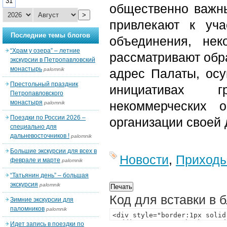
31
общественно важн
>
привлекают к уч
Последние темы блогов
объединения, нек
“Храм у озера” – летние
рассматривают обр
экскурсии в Петропавловский
монастырь
palomnik
адрес Палаты, ос
Престольный праздник
инициативах г
Петропавловского
монастыря
некоммерческих 
palomnik
Поездки по России 2026 –
организации своей 
специально для
дальневосточников !
palomnik
Большие экскурсии для всех в
Новости
,
Приход
феврале и марте
palomnik
“Татьянин день” – большая
экскурсия
palomnik
Код для вставки в 
Зимние экскурсии для
паломников
palomnik
Идет запись в поездки по