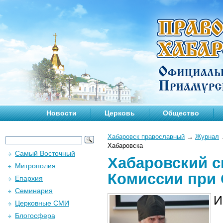
Новости
Церковь
Общество
Хабаровск православный
→
Журнал
Хабаровска
Самый Восточный
Хабаровский с
Митрополия
Комиссии при 
Епархия
Семинария
И
Церковные СМИ
Блогосфера