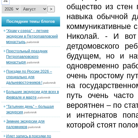
31
общество из стен 
>
навыка обычной д
Последние темы блогов
коммуникативные св
“Храм у озера” – летние
Николай. - И вот
экскурсии в Петропавловский
монастырь
palomnik
детдомовского ре
Престольный праздник
будущем, но и нач
Петропавловского
монастыря
palomnik
одновременно рабо
Поездки по России 2026 –
очень простому пут
специально для
дальневосточников !
palomnik
на государственно
Большие экскурсии для всех в
путь очень часто
феврале и марте
palomnik
вероятнен – по ста
“Татьянин день” – большая
экскурсия
palomnik
и интернатов поп
Зимние экскурсии для
которой стоят пол
паломников
palomnik
Идет запись в поездки по