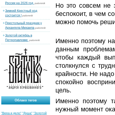
России на 2026 год.
palomnik
Но это совсем не з
Зимний Крестный ход
беспокоит, в чем с
состоится !
palomnik
можно помочь реши
Престольный праздник у
Архангела Михаила
palomnik
Золотой октябрь в
Именно поэтому на
Петропавловке.
palomnik
данным проблемам
чтобы каждый вып
столкнулся с трудн
крайности. Не надо
спокойно восприн
цель.
Именно поэтому т
Облако тегов
нужный момент ока
"Вера и дело"
"Душа"
"Золотой