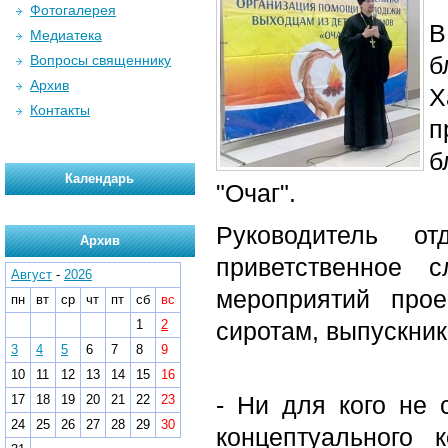
Фотогалерея
В
Медиатека
б
Вопросы священнику
Архив
Х
Контакты
п
б
Календарь
"Очаг".
Руководитель о
Архив
приветственное
Август
-
2026
мероприятий прое
пн
вт
ср
чт
пт
сб
вс
1
2
сиротам, выпускник
3
4
5
6
7
8
9
10
11
12
13
14
15
16
- Ни для кого не с
17
18
19
20
21
22
23
24
25
26
27
28
29
30
концептуального 