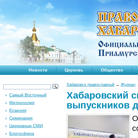
Новости
Церковь
Общество
Хабаровск православный
→
Журнал
Хабаровский 
Самый Восточный
выпускников д
Митрополия
Епархия
О
Семинария
Церковные СМИ
с
Блогосфера