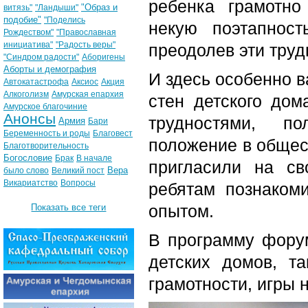
ребенка грамотно
"Образ и
витязь"
"Ландыши"
подобие"
"Поделись
некую поэтапност
Рождеством"
"Православная
инициатива"
"Радость веры"
преодолев эти труд
"Синдром радости"
Аборигены
Аборты и демография
И здесь особенно 
Автокатастрофа
Аксиос
Акция
Алкоголизм
Амурская епархия
стен детского дом
Амурское благочиние
Анонсы
трудностями, по
Армия
Бари
Беременность и роды
Благовест
положение в общест
Благотворительность
Богословие
Брак
В начале
пригласили на св
Вера
было слово
Великий пост
Викариатство
Вопросы
ребятам познакоми
опытом.
Показать все теги
В программу фору
детских домов, т
грамотности, игры 