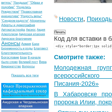
"Образ и
витязь"
"Ландыши"
подобие"
"Поделись
Рождеством"
"Православная
инициатива"
"Радость веры"
Новости
,
Приход
"Синдром радости"
Аборигены
Аборты и демография
Автокатастрофа
Аксиос
Акция
Алкоголизм
Амурская епархия
Код для вставки в 
Амурское благочиние
Анонсы
Армия
Бари
Беременность и роды
Благовест
Благотворительность
Смотрите также:
Богословие
Брак
В начале
Вера
было слово
Великий пост
Молодежная груп
Викариатство
Вопросы
всероссийского
Показать все теги
Писания-2026»
В Хабаровске пр
пророка Илии, пок