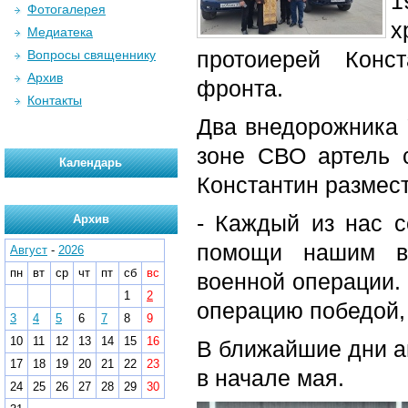
1
Фотогалерея
х
Медиатека
протоиерей Конс
Вопросы священнику
Архив
фронта.
Контакты
Два внедорожника 
зоне СВО артель 
Календарь
Константин размес
- Каждый из нас 
Архив
помощи нашим во
Август
-
2026
пн
вт
ср
чт
пт
сб
вс
военной операции.
1
2
операцию победой, 
3
4
5
6
7
8
9
10
11
12
13
14
15
16
В ближайшие дни ав
17
18
19
20
21
22
23
в начале мая.
24
25
26
27
28
29
30