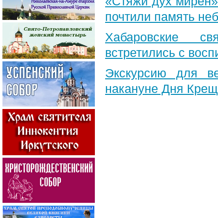
«Стяжи дух мирен»
почтили память неб
Хабаровские св
встретились с вос
Экскурсию для в
накануне Дня Крещ