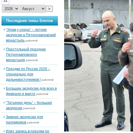
31
>
Последние темы блогов
“Храм у озера” – летние
экскурсии в Петропавловский
монастырь
palomnik
Престольный праздник
Петропавловского
монастыря
palomnik
Поездки по России 2026 –
специально для
дальневосточников !
palomnik
Большие экскурсии для всех в
феврале и марте
palomnik
“Татьянин день” – большая
экскурсия
palomnik
Зимние экскурсии для
паломников
palomnik
Идет запись в поездки по