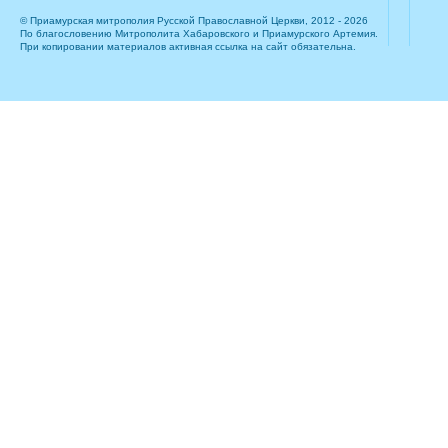
© Приамурская митрополия Русской Православной Церкви, 2012 - 2026
По благословению Митрополита Хабаровского и Приамурского Артемия.
При копировании материалов активная ссылка на сайт обязательна.