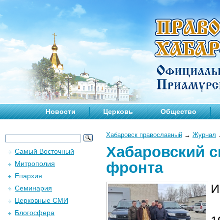
Новости
Церковь
Общество
Хабаровск православный
→
Журнал
Хабаровский с
Самый Восточный
фронта
Митрополия
Епархия
И
Семинария
Церковные СМИ
Блогосфера