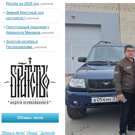
России на 2026 год.
palomnik
Зимний Крестный ход
состоится !
palomnik
Престольный праздник у
Архангела Михаила
palomnik
Золотой октябрь в
Петропавловке.
palomnik
Облако тегов
"Вера и дело"
"Душа"
"Золотой