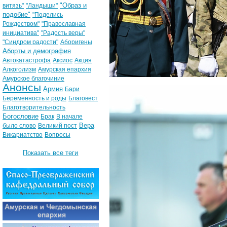
"Образ и
витязь"
"Ландыши"
подобие"
"Поделись
Рождеством"
"Православная
инициатива"
"Радость веры"
"Синдром радости"
Аборигены
Аборты и демография
Автокатастрофа
Аксиос
Акция
Алкоголизм
Амурская епархия
Амурское благочиние
Анонсы
Армия
Бари
Беременность и роды
Благовест
Благотворительность
Богословие
Брак
В начале
Вера
было слово
Великий пост
Викариатство
Вопросы
Показать все теги