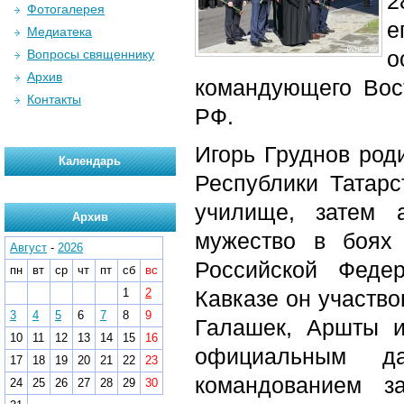
2
Фотогалерея
е
Медиатека
о
Вопросы священнику
Архив
командующего Вос
Контакты
РФ.
Игорь Груднов род
Календарь
Республики Татар
училище, затем 
Архив
мужество в боях
Август
-
2026
Российской Феде
пн
вт
ср
чт
пт
сб
вс
1
2
Кавказе он участв
3
4
5
6
7
8
9
Галашек, Аршты и
10
11
12
13
14
15
16
официальным д
17
18
19
20
21
22
23
командованием з
24
25
26
27
28
29
30