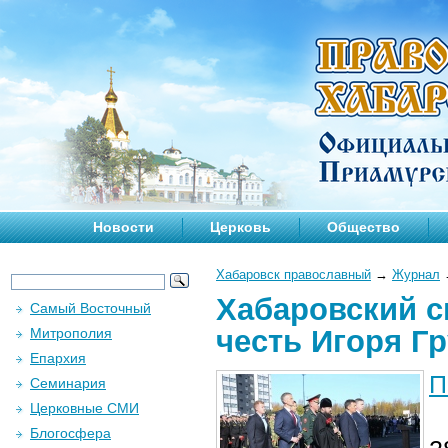
Новости
Церковь
Общество
Хабаровск православный
→
Журнал
Хабаровский с
Самый Восточный
честь Игоря Г
Митрополия
Епархия
П
Семинария
Церковные СМИ
Блогосфера