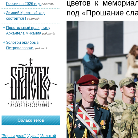
цветов к мемориа
России на 2026 год.
palomnik
под «Прощание сла
Зимний Крестный ход
состоится !
palomnik
Престольный праздник у
Архангела Михаила
palomnik
Золотой октябрь в
Петропавловке.
palomnik
Облако тегов
"Вера и дело"
"Душа"
"Золотой