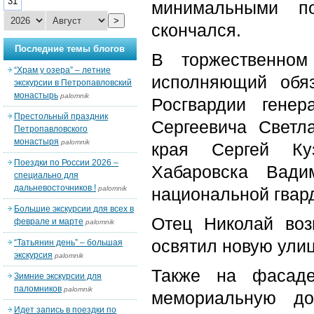
31
минимальными п
>
скончался.
Последние темы блогов
В торжественном
“Храм у озера” – летние
исполняющий обя
экскурсии в Петропавловский
монастырь
palomnik
Росгвардии генер
Престольный праздник
Сергеевича Светла
Петропавловского
монастыря
palomnik
края Сергей Ку
Поездки по России 2026 –
Хабаровска Вади
специально для
дальневосточников !
palomnik
национальной гвард
Большие экскурсии для всех в
Отец Николай воз
феврале и марте
palomnik
освятил новую улиц
“Татьянин день” – большая
экскурсия
palomnik
Также на фасаде
Зимние экскурсии для
паломников
palomnik
мемориальную до
Идет запись в поездки по