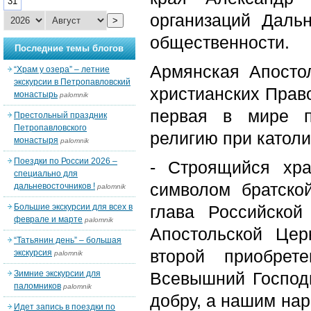
31
организаций Даль
>
общественности.
Последние темы блогов
Армянская Апосто
“Храм у озера” – летние
экскурсии в Петропавловский
христианских Прав
монастырь
palomnik
первая в мире п
Престольный праздник
Петропавловского
религию при католи
монастыря
palomnik
Поездки по России 2026 –
- Строящийся хр
специально для
символом братско
дальневосточников !
palomnik
Большие экскурсии для всех в
глава Российской
феврале и марте
palomnik
Апостольской Цер
“Татьянин день” – большая
второй приобрет
экскурсия
palomnik
Зимние экскурсии для
Всевышний Господ
паломников
palomnik
добру, а нашим на
Идет запись в поездки по