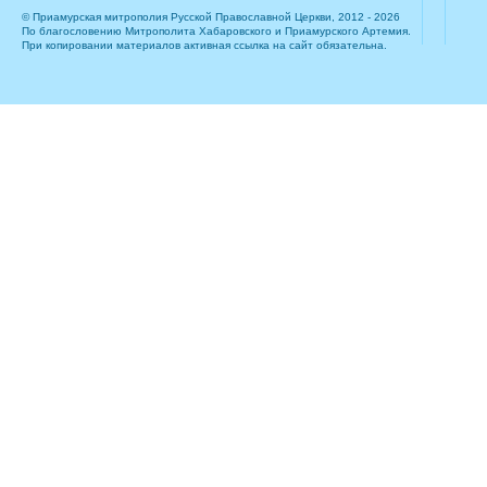
© Приамурская митрополия Русской Православной Церкви, 2012 - 2026
По благословению Митрополита Хабаровского и Приамурского Артемия.
При копировании материалов активная ссылка на сайт обязательна.