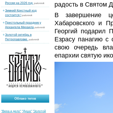
радость в Святом Д
России на 2026 год.
palomnik
Зимний Крестный ход
В завершение це
состоится !
palomnik
Хабаровского и П
Престольный праздник у
Архангела Михаила
palomnik
Георгий подарил П
Золотой октябрь в
Езрасу панагию с 
Петропавловке.
palomnik
свою очередь вл
епархии святую ик
Облако тегов
"Вера и дело"
"Душа"
"Золотой