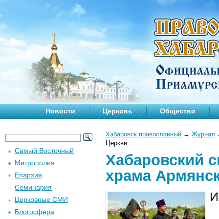
Новости
Церковь
Общество
Хабаровск православный
→
Журнал
Церкви
Самый Восточный
Хабаровский с
Митрополия
храма Армянс
Епархия
Семинария
И
Церковные СМИ
Блогосфера