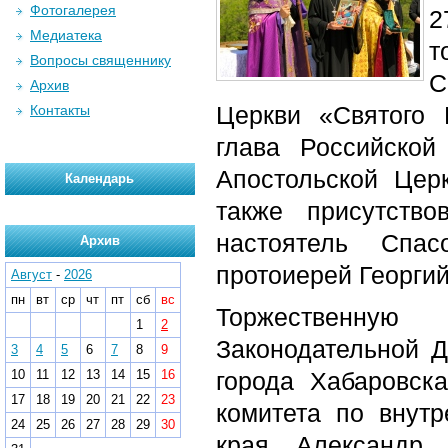
Фотогалерея
2
Медиатека
т
Вопросы священнику
С
Архив
Церкви «Святого 
Контакты
глава Российской
Апостольской Цер
Календарь
также присутство
настоятель Спас
Архив
протоиерей Георгий
Август
-
2026
пн
вт
ср
чт
пт
сб
вс
Торжественную
1
2
Законодательной Д
3
4
5
6
7
8
9
10
11
12
13
14
15
16
города Хабаровска
17
18
19
20
21
22
23
комитета по внутр
24
25
26
27
28
29
30
края Александр 