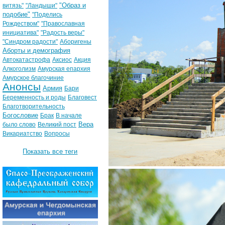
"Образ и
витязь"
"Ландыши"
подобие"
"Поделись
Рождеством"
"Православная
инициатива"
"Радость веры"
"Синдром радости"
Аборигены
Аборты и демография
Автокатастрофа
Аксиос
Акция
Алкоголизм
Амурская епархия
Амурское благочиние
Анонсы
Армия
Бари
Беременность и роды
Благовест
Благотворительность
Богословие
Брак
В начале
Вера
было слово
Великий пост
Викариатство
Вопросы
Показать все теги