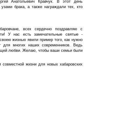
ргей Анатольевич Кравчук. В этот день
 узами брака, а также награждали тех, кто
баровчане, всех сердечно поздравляю с
ти! У нас есть замечательные святые -
 своею жизнью явили пример того, как нужно
г для многих наших современников. Ведь
оящей любви. Желаю, чтобы ваши семьи были
м совместной жизни для новых хабаровских