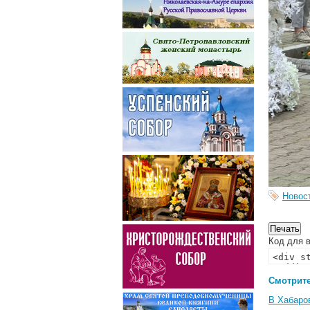
Новос
Код для в
Смотрите
В Хабаро