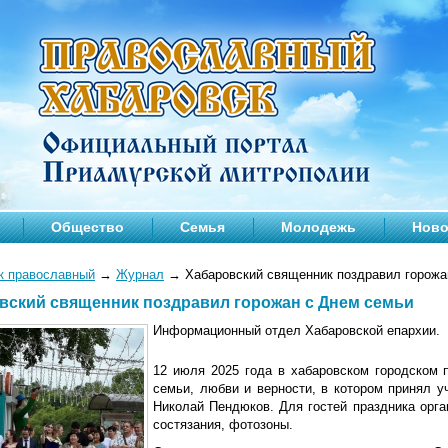
Общество
Семья
Молодежь
Ново
к православный
→
Журнал
→
Хабаровский священник поздравил горожа
вский священник поздравил горожан с Днем семьи
Информационный отдел Хабаровской епархии.
12 июля 2025 года в хабаровском городском 
семьи, любви и верности, в котором принял у
Николай Пендюков. Для гостей праздника орга
состязания, фотозоны.