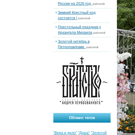
России на 2026 год.
palomnik
Зимний Крестный ход
состоится !
palomnik
Престольный праздник у
Архангела Михаила
palomnik
Золотой октябрь в
Петропавловке.
palomnik
Облако тегов
"Вера и дело"
"Душа"
"Золотой