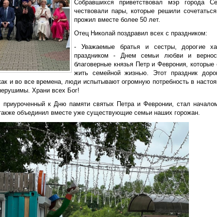
Собравшихся приветствовал мэр города Се
чествовали пары, которые решили сочетаться
прожил вместе более 50 лет.
Отец Николай поздравил всех с праздником:
- Уважаемые братья и сестры, дорогие ха
праздником - Днем семьи любви и вернос
благоверные князья Петр и Феврония, которые
жить семейной жизнью. Этот праздник доро
 как и во все времена, люди испытывают огромную потребность в наст
нерушимы. Храни всех Бог!
, приуроченный к Дню памяти святых Петра и Февронии, стал начало
 также объединил вместе уже существующие семьи наших горожан.