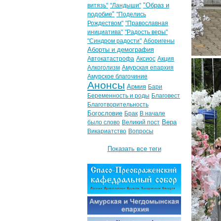
"Образ и
витязь"
"Ландыши"
подобие"
"Поделись
Рождеством"
"Православная
инициатива"
"Радость веры"
"Синдром радости"
Аборигены
Аборты и демография
Автокатастрофа
Аксиос
Акция
Алкоголизм
Амурская епархия
Амурское благочиние
Анонсы
Армия
Бари
Беременность и роды
Благовест
Благотворительность
Богословие
Брак
В начале
Вера
было слово
Великий пост
Викариатство
Вопросы
Показать все теги