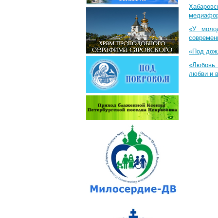
Хабаровс
медиафо
«У моло
современ
«Под дож
«Любовь 
любви и 