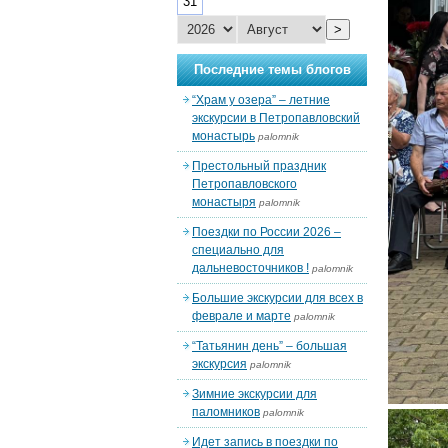
31
>
Последние темы блогов
“Храм у озера” – летние
экскурсии в Петропавловский
монастырь
palomnik
Престольный праздник
Петропавловского
монастыря
palomnik
Поездки по России 2026 –
специально для
дальневосточников !
palomnik
Большие экскурсии для всех в
феврале и марте
palomnik
“Татьянин день” – большая
экскурсия
palomnik
Зимние экскурсии для
паломников
palomnik
Идет запись в поездки по