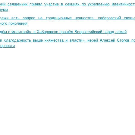
кий священник принял участие в секциях по укреплению идентичнос
руме
дежи есть запрос на традиционные ценности»: хабаровский свящ
ного поколения
дём с молитвой»: в Хабаровске прошёл Всероссийский парад семей
и благодарность выше княжества и власти»: иерей Алексей Стогов п
верности