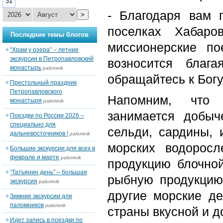
31
- Благодаря вам 
>
поселках Хабаро
Последние темы блогов
миссионерские по
“Храм у озера” – летние
экскурсии в Петропавловский
возносится бла
монастырь
palomnik
обращайтесь к Бог
Престольный праздник
Петропавловского
Напомним, что «
монастыря
palomnik
занимается добыч
Поездки по России 2026 –
специально для
сельди, сардины, 
дальневосточников !
palomnik
морских водоросл
Большие экскурсии для всех в
феврале и марте
palomnik
продукцию блочно
“Татьянин день” – большая
рыбную продукцию
экскурсия
palomnik
другие морские де
Зимние экскурсии для
паломников
palomnik
страны вкусной и д
Идет запись в поездки по