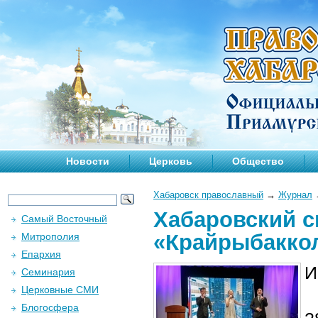
Новости
Церковь
Общество
Хабаровск православный
→
Журнал
Хабаровский 
Самый Восточный
«Крайрыбаккол
Митрополия
Епархия
И
Семинария
Церковные СМИ
Блогосфера