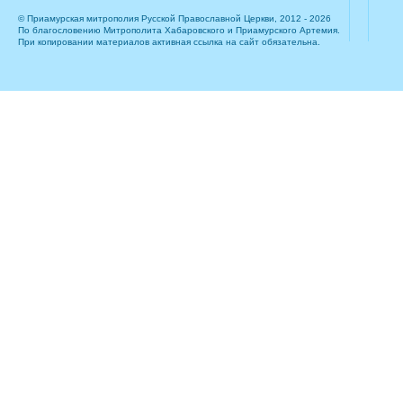
© Приамурская митрополия Русской Православной Церкви, 2012 - 2026
По благословению Митрополита Хабаровского и Приамурского Артемия.
При копировании материалов активная ссылка на сайт обязательна.