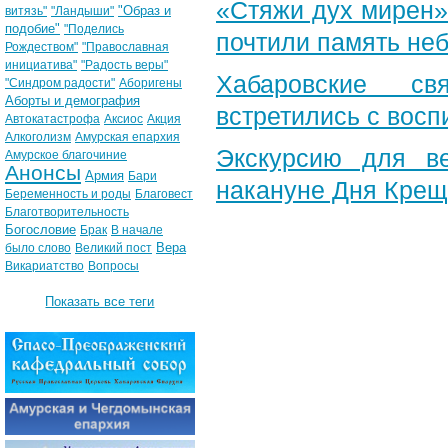
«Стяжи дух мирен»
"Образ и
витязь"
"Ландыши"
подобие"
"Поделись
почтили память неб
Рождеством"
"Православная
инициатива"
"Радость веры"
Хабаровские св
"Синдром радости"
Аборигены
Аборты и демография
встретились с вос
Автокатастрофа
Аксиос
Акция
Алкоголизм
Амурская епархия
Экскурсию для в
Амурское благочиние
Анонсы
Армия
Бари
накануне Дня Крещ
Беременность и роды
Благовест
Благотворительность
Богословие
Брак
В начале
Вера
было слово
Великий пост
Викариатство
Вопросы
Показать все теги