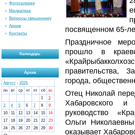
2
Фотогалерея
е
Медиатека
п
Вопросы священнику
Архив
посвященном 65-ле
Контакты
Праздничное мер
прошло в краев
Календарь
«Крайрыбакколхоз
правительства, З
Архив
города, общественн
Август
-
2026
пн
вт
ср
чт
пт
сб
вс
Отец Николай пере
1
2
Хабаровского и
3
4
5
6
7
8
9
руководство «Кр
10
11
12
13
14
15
16
Ольги Николаевны
17
18
19
20
21
22
23
24
25
26
27
28
29
30
оказывает Хабаров