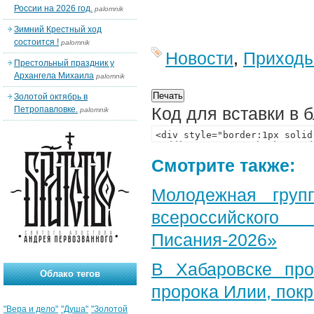
России на 2026 год.
palomnik
Зимний Крестный ход
состоится !
palomnik
Новости
,
Приход
Престольный праздник у
Архангела Михаила
palomnik
Золотой октябрь в
Код для вставки в 
Петропавловке.
palomnik
Смотрите также:
Молодежная груп
всероссийского
Писания-2026»
В Хабаровске пр
Облако тегов
пророка Илии, пок
"Вера и дело"
"Душа"
"Золотой