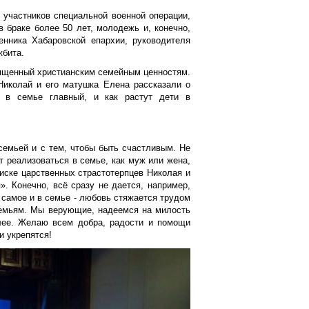
 участников специальной военной операции,
 браке более 50 лет, молодежь и, конечно,
нника Хабаровской епархии, руководителя
жбита.
ященный христианским семейным ценностям.
Николай и его матушка Елена рассказали о
о в семье главный, и как растут дети в
 семьей и с тем, чтобы быть счастливым. Не
т реализоваться в семье, как муж или жена,
писке царственных страстотерпцев Николая и
. Конечно, всё сразу не дается, например,
 самое и в семье - любовь стяжается трудом
семьям. Мы верующие, надеемся на милость
лее. Желаю всем добра, радости и помощи
и укрепятся!