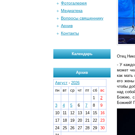
Фотогалерея
Медиатека
Вопросы священнику
Архив
Контакты
Календарь
Отец Ник
- У каждо
может чел
Архив
как мать
его жены
Август
-
2026
чтобы доб
пн
вт
ср
чт
пт
сб
вс
над собо
Божию, с
1
2
Божией! П
3
4
5
6
7
8
9
10
11
12
13
14
15
16
17
18
19
20
21
22
23
24
25
26
27
28
29
30