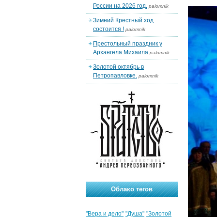
России на 2026 год.
palomnik
Зимний Крестный ход
состоится !
palomnik
Престольный праздник у
Архангела Михаила
palomnik
Золотой октябрь в
Петропавловке.
palomnik
Облако тегов
"Вера и дело"
"Душа"
"Золотой