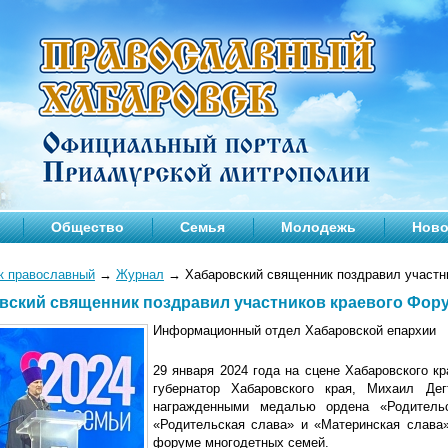
Общество
Семья
Молодежь
Ново
к православный
→
Журнал
→
Хабаровский священник поздравил участн
вский священник поздравил участников краевого Фор
Информационный отдел Хабаровской епархии
29 января 2024 года на сцене Хабаровского к
губернатор Хабаровского края, Михаил Де
награжденными медалью ордена «Родительс
«Родительская слава» и «Материнская слава»
форуме многодетных семей.