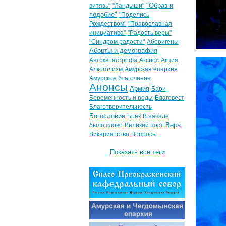
"Образ и
витязь"
"Ландыши"
подобие"
"Поделись
Рождеством"
"Православная
инициатива"
"Радость веры"
"Синдром радости"
Аборигены
Аборты и демография
Автокатастрофа
Аксиос
Акция
Алкоголизм
Амурская епархия
Амурское благочиние
Анонсы
Армия
Бари
Беременность и роды
Благовест
Благотворительность
Богословие
Брак
В начале
Вера
было слово
Великий пост
Викариатство
Вопросы
Показать все теги