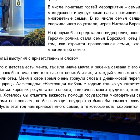
В числе почетных гостей мероприятия – семьи
молодожены и супружеские пары, прожившие в
многодетные семьи. В их числе семья свяще
епархиального соцотдела, иерея Николая Воро
На форуме был представлен видеоролик, посв
Героями ролика стала семья Ворожбит: отец 
том, как строится православная семья, кт
многодетной семье.
олай выступил с приветственным словом:
го с детства есть мечта, так или иначе мечта у ребенка связана с его
овек быть счастлив в отрыве от своих близких, и каждый человек хоче
 или отец. Меня в свое время очень тронули слова в дневниковой пере
 царицы Александры: «Настоящая любовь с годами только умножается»
иться хороших результатов в спорте, надо очень много трудиться, тоже
й. Хотелось бы отметить важность помощи государства многодетным 
ами не плошаем, но без помощи государства было бы намного тяже
усть этот год нам принесет много семей, а те которые есть, сохранятся 