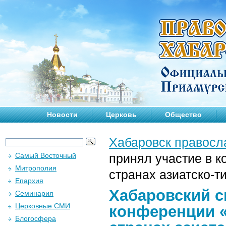
Новости
Церковь
Общество
Хабаровск правосл
Самый Восточный
принял участие в 
Митрополия
странах азиатско-т
Епархия
Хабаровский с
Семинария
Церковные СМИ
конференции «
Блогосфера