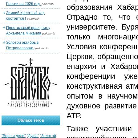
России на 2026 год.
palomnik
образования Хабар
Зимний Крестный ход
Отрадно то, что 
состоится !
palomnik
университете. Бур
Престольный праздник у
Архангела Михаила
palomnik
только многонац
Золотой октябрь в
Условия конференц
Петропавловке.
palomnik
Церкви, обращенно
епархия и Хабаро
конференции у
конструктивная ат
опытом в научном
духовное развити
АТР.
Облако тегов
Также участники
"Вера и дело"
"Душа"
"Золотой