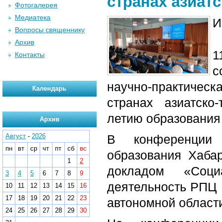
странах азиат
Фотогалерея
Медиатека
И
Вопросы священнику
Архив
1
Контакты
с
научно-практическ
Календарь
странах азиатско
летию образования 
Архив
Август
-
2026
В конференции 
пн
вт
ср
чт
пт
сб
вс
образования Хаба
1
2
докладом «Соци
3
4
5
6
7
8
9
деятельность РПЦ 
10
11
12
13
14
15
16
17
18
19
20
21
22
23
автономной области
24
25
26
27
28
29
30