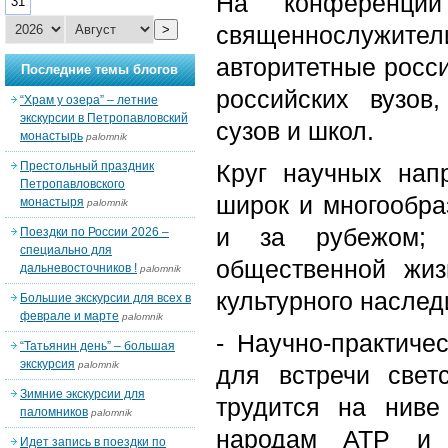
На конференции
31
священнослужи
>
авторитетные росс
Последние темы блогов
российских вузов,
“Храм у озера” – летние
экскурсии в Петропавловский
сузов и школ.
монастырь
palomnik
Престольный праздник
Круг научных нап
Петропавловского
широк и многообра
монастыря
palomnik
и за рубежом; 
Поездки по России 2026 –
специально для
общественной жиз
дальневосточников !
palomnik
культурного наслед
Большие экскурсии для всех в
феврале и марте
palomnik
- Научно-практиче
“Татьянин день” – большая
экскурсия
palomnik
для встречи свет
Зимние экскурсии для
трудится на нив
паломников
palomnik
народам АТР и Р
Идет запись в поездки по