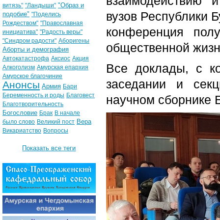
взаимодействию и
"Образ и
витязь"
"Ландыши"
вузов Республики Б
подобие"
"Поделись
Рождеством"
"Православная
конференция пол
инициатива"
"Радость веры"
"Синдром радости"
Аборигены
общественной жизн
Аборты и демография
Автокатастрофа
Аксиос
Акция
Все доклады, с к
Алкоголизм
Амурская епархия
Амурское благочиние
заседании и сек
Анонсы
Армия
Бари
Беременность и роды
Благовест
научном сборнике Б
Благотворительность
Богословие
Брак
В начале
Вера
было слово
Великий пост
Викариатство
Вопросы
Показать все теги