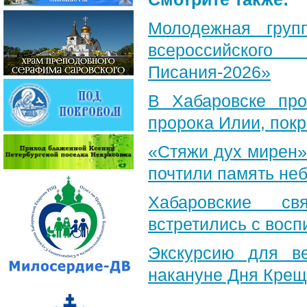
Молодежная груп
всероссийского
Писания-2026»
В Хабаровске пр
пророка Илии, пок
«Стяжи дух мирен»
почтили память неб
Хабаровские св
встретились с вос
Экскурсию для в
накануне Дня Крещ