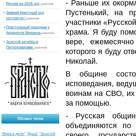
- Раньше их окорм
России на 2026 год.
palomnik
Пустенький, на п
Зимний Крестный ход
состоится !
palomnik
участники «Русско
Престольный праздник у
храма. Я буду помо
Архангела Михаила
palomnik
вере, ежемесячн
Золотой октябрь в
Петропавловке.
palomnik
которого я буду от
Николай.
В общине состо
исповедания, веду
воинам на СВО, их
за помощью.
- Русская общин
Облако тегов
объединяются по 
своего государ
"Вера и дело"
"Душа"
"Золотой