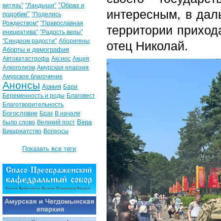
"Образ и
витязь"
"Ландыши"
интересным, в дал
подобие"
"Поделись
Рождеством"
"Православная
территории приход
инициатива"
"Радость веры"
"Синдром радости"
Аборигены
отец Николай.
Аборты и демография
Автокатастрофа
Аксиос
Акция
Алкоголизм
Амурская епархия
Амурское благочиние
Анонсы
Армия
Бари
Беременность и роды
Благовест
Благотворительность
Богословие
Брак
В начале
Вера
было слово
Великий пост
Викариатство
Вопросы
Показать все теги