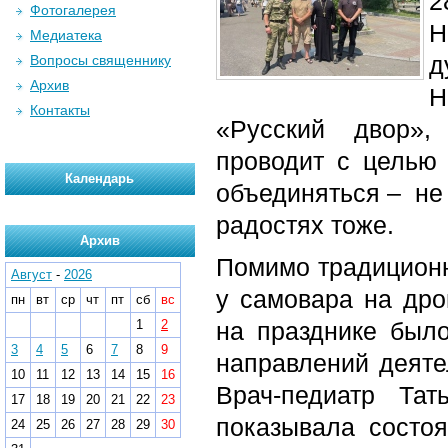
2
Фотогалерея
Н
Медиатека
д
Вопросы священнику
Архив
Н
Контакты
«Русский двор»,
проводит с целью
Календарь
объединяться – не 
радостях тоже.
Архив
Помимо традиционн
Август
-
2026
у самовара на дро
пн
вт
ср
чт
пт
сб
вс
1
2
на празднике был
3
4
5
6
7
8
9
направлений деяте
10
11
12
13
14
15
16
Врач-педиатр Та
17
18
19
20
21
22
23
показывала состо
24
25
26
27
28
29
30