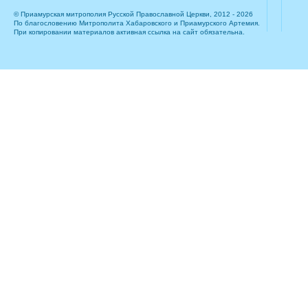
© Приамурская митрополия Русской Православной Церкви, 2012 - 2026
По благословению Митрополита Хабаровского и Приамурского Артемия.
При копировании материалов активная ссылка на сайт обязательна.