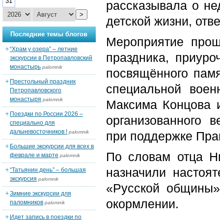
31
рассказывала о не
>
детской жизни, отв
Последние темы блогов
Мероприятие прош
“Храм у озера” – летние
праздника, приуро
экскурсии в Петропавловский
монастырь
palomnik
посвящённого памя
Престольный праздник
специальной воен
Петропавловского
монастыря
palomnik
Максима Концова и
Поездки по России 2026 –
организованного 
специально для
дальневосточников !
palomnik
при поддержке Прав
Большие экскурсии для всех в
По словам отца Н
феврале и марте
palomnik
назначили настоят
“Татьянин день” – большая
экскурсия
palomnik
«Русской общины»
Зимние экскурсии для
окормлении.
паломников
palomnik
Идет запись в поездки по