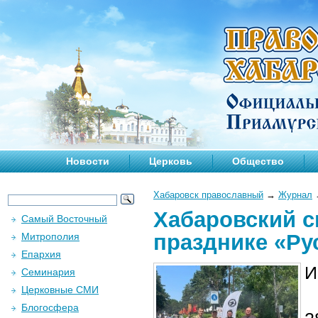
Новости
Церковь
Общество
Хабаровск православный
→
Журнал
Хабаровский с
Самый Восточный
празднике «Ру
Митрополия
Епархия
И
Семинария
Церковные СМИ
Блогосфера