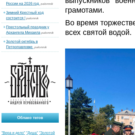
выпускников воен
России на 2026 год.
palomnik
грамотами.
Зимний Крестный ход
состоится !
palomnik
Во время торжестве
Престольный праздник у
всех святой водой.
Архангела Михаила
palomnik
Золотой октябрь в
Петропавловке.
palomnik
Облако тегов
"Вера и дело"
"Душа"
"Золотой