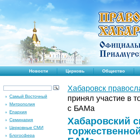
Новости
Церковь
Общество
Хабаровск правосл
Самый Восточный
принял участие в т
Митрополия
с БАМа
Епархия
Хабаровский с
Семинария
Церковные СМИ
торжественной
Блогосфера