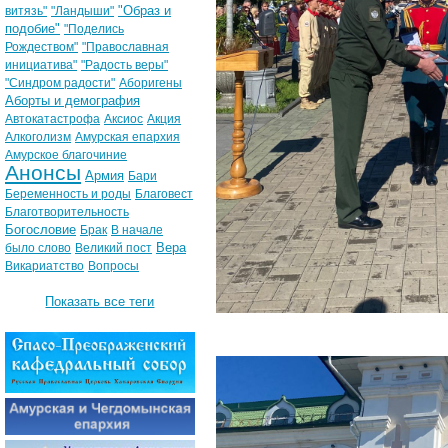
"Образ и
витязь"
"Ландыши"
подобие"
"Поделись
Рождеством"
"Православная
инициатива"
"Радость веры"
"Синдром радости"
Аборигены
Аборты и демография
Автокатастрофа
Аксиос
Акция
Алкоголизм
Амурская епархия
Амурское благочиние
Анонсы
Армия
Бари
Беременность и роды
Благовест
Благотворительность
Богословие
Брак
В начале
Вера
было слово
Великий пост
Викариатство
Вопросы
Показать все теги