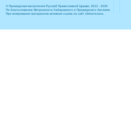
© Приамурская митрополия Русской Православной Церкви, 2012 - 2026
По благословению Митрополита Хабаровского и Приамурского Артемия.
При копировании материалов активная ссылка на сайт обязательна.