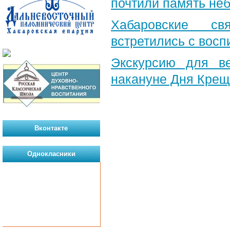
почтили память неб
Хабаровские св
встретились с вос
Экскурсию для в
накануне Дня Крещ
Вконтакте
Однокласники