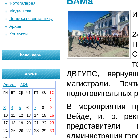
БАМа
Фотогалерея
Медиатека
И
Вопросы священнику
Архив
2
Контакты
П
С
Календарь
т
ДВГУПС, вернувш
Архив
магистрали. Поч
Август
-
2026
подготовительных р
пн
вт
ср
чт
пт
сб
вс
1
2
В мероприятии п
3
4
5
6
7
8
9
Вейде, и. о. ре
10
11
12
13
14
15
16
17
18
19
20
21
22
23
представители
24
25
26
27
28
29
30
администрации гор