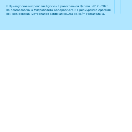
© Приамурская митрополия Русской Православной Церкви, 2012 - 2026
По благословению Митрополита Хабаровского и Приамурского Артемия.
При копировании материалов активная ссылка на сайт обязательна.