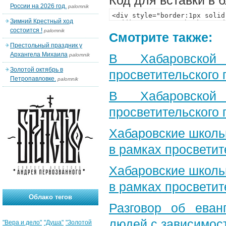
Код для вставки в 
России на 2026 год.
palomnik
Зимний Крестный ход
состоится !
palomnik
Смотрите также:
Престольный праздник у
Архангела Михаила
В Хабаровской
palomnik
Золотой октябрь в
просветительского
Петропавловке.
palomnik
В Хабаровской
просветительского
Хабаровские школь
в рамках просветит
Хабаровские школь
в рамках просветит
Облако тегов
Разговор об еван
людей с зависимос
"Вера и дело"
"Душа"
"Золотой