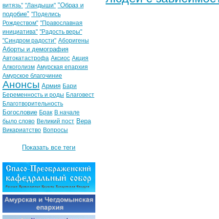
"Образ и
витязь"
"Ландыши"
подобие"
"Поделись
Рождеством"
"Православная
инициатива"
"Радость веры"
"Синдром радости"
Аборигены
Аборты и демография
Автокатастрофа
Аксиос
Акция
Алкоголизм
Амурская епархия
Амурское благочиние
Анонсы
Армия
Бари
Беременность и роды
Благовест
Благотворительность
Богословие
Брак
В начале
Вера
было слово
Великий пост
Викариатство
Вопросы
Показать все теги