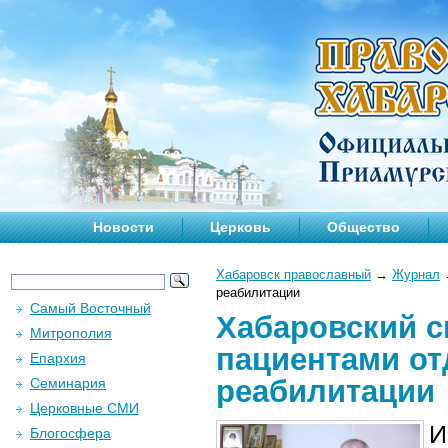
Новости
Церковь
Общество
Хабаровск православный
→
Журнал
реабилитации
Самый Восточный
Хабаровский с
Митрополия
пациентами от
Епархия
реабилитации
Семинария
Церковные СМИ
И
Блогосфера