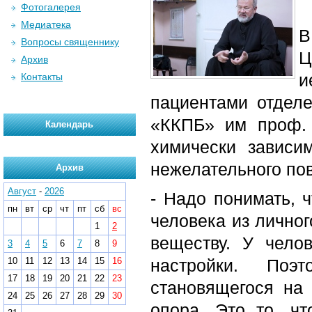
Фотогалерея
Медиатека
В
Вопросы священнику
Ц
Архив
и
Контакты
пациентами отдел
«ККПБ» им проф. 
Календарь
химически зависи
нежелательного по
Архив
Август
-
2026
- Надо понимать, ч
пн
вт
ср
чт
пт
сб
вс
человека из личног
1
2
веществу. У чело
3
4
5
6
7
8
9
10
11
12
13
14
15
16
настройки. Поэ
17
18
19
20
21
22
23
становящегося на 
24
25
26
27
28
29
30
опора. Это то, ч