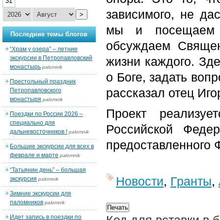
31
зависимого, не да
>
мы и посещаем 
Последние темы блогов
обсуждаем Священ
“Храм у озера” – летние
экскурсии в Петропавловский
жизни каждого. Зд
монастырь
palomnik
о Боге, задать воп
Престольный праздник
рассказал отец Иго
Петропавловского
монастыря
palomnik
Проект реализуе
Поездки по России 2026 –
специально для
Российской Федер
дальневосточников !
palomnik
предоставленного 
Большие экскурсии для всех в
феврале и марте
palomnik
“Татьянин день” – большая
Новости
,
Гранты
,
экскурсия
palomnik
Зимние экскурсии для
паломников
palomnik
Идет запись в поездки по