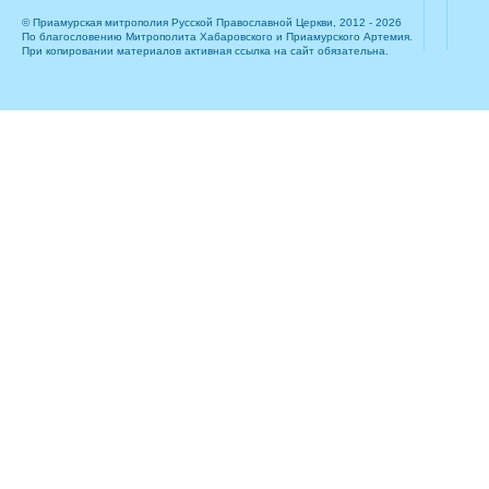
© Приамурская митрополия Русской Православной Церкви, 2012 - 2026
По благословению Митрополита Хабаровского и Приамурского Артемия.
При копировании материалов активная ссылка на сайт обязательна.