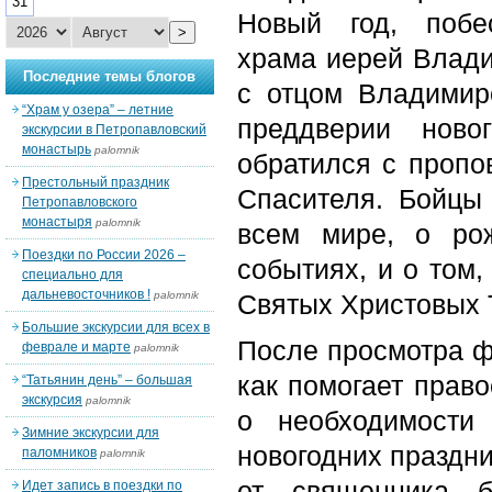
31
Новый год, побес
>
храма иерей Влад
Последние темы блогов
с отцом Владимир
“Храм у озера” – летние
преддверии ново
экскурсии в Петропавловский
монастырь
palomnik
обратился с пропо
Престольный праздник
Спасителя. Бойцы
Петропавловского
монастыря
palomnik
всем мире, о ро
Поездки по России 2026 –
событиях, и о том,
специально для
дальневосточников !
palomnik
Святых Христовых 
Большие экскурсии для всех в
После просмотра ф
феврале и марте
palomnik
как помогает право
“Татьянин день” – большая
экскурсия
palomnik
о необходимости
Зимние экскурсии для
новогодних праздни
паломников
palomnik
от священника б
Идет запись в поездки по