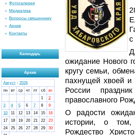
Фотогалерея
2
Медиатека
Е
Вопросы священнику
Архив
Г
Контакты
с
Д
Календарь
ожидание Нового г
кругу семьи, обме
Архив
пахнущей хвоей и
Август
-
2026
России праздни
пн
вт
ср
чт
пт
сб
вс
1
2
православного Рожд
3
4
5
6
7
8
9
О радости ожида
10
11
12
13
14
15
16
истории, о том,
17
18
19
20
21
22
23
24
25
26
27
28
29
30
Рождество Христо