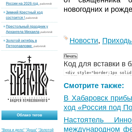
России на 2026 год.
palomnik
новогодних и рожде
Зимний Крестный ход
состоится !
palomnik
Престольный праздник у
Архангела Михаила
palomnik
Новости
,
Приход
Золотой октябрь в
Петропавловке.
palomnik
Код для вставки в 
Смотрите также:
В Хабаровск прибы
ход «Россия под П
Облако тегов
Настоятель Инн
международном фе
"Вера и дело"
"Душа"
"Золотой