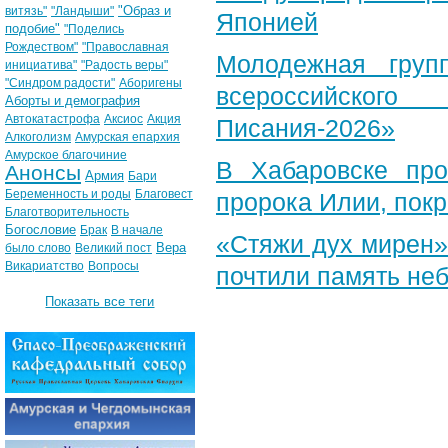
"Образ и
витязь"
"Ландыши"
Японией
подобие"
"Поделись
Рождеством"
"Православная
Молодежная груп
инициатива"
"Радость веры"
"Синдром радости"
Аборигены
всероссийского
Аборты и демография
Автокатастрофа
Аксиос
Акция
Писания-2026»
Алкоголизм
Амурская епархия
Амурское благочиние
В Хабаровске пр
Анонсы
Армия
Бари
Беременность и роды
Благовест
пророка Илии, пок
Благотворительность
Богословие
Брак
В начале
«Стяжи дух мирен»
Вера
было слово
Великий пост
Викариатство
Вопросы
почтили память неб
Показать все теги