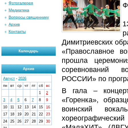
Фотогалерея
Ф
Медиатека
Вопросы священнику
1
Архив
р
Контакты
Димитриевских обр
«Православное во
Календарь
прошла церемони
соревнований в
Архив
РОССИИ» по прогр
Август
-
2026
пн
вт
ср
чт
пт
сб
вс
В гала – концер
1
2
«Горенка», обра
3
4
5
6
7
8
9
10
11
12
13
14
15
16
воинский вока
17
18
19
20
21
22
23
хореографический
24
25
26
27
28
29
30
«МалаХИТ» (ДВГУ