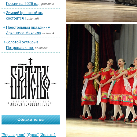
России на 2026 год.
palomnik
Зимний Крестный ход
состоится !
palomnik
Престольный праздник у
Архангела Михаила
palomnik
Золотой октябрь в
Петропавловке.
palomnik
Облако тегов
"Вера и дело"
"Душа"
"Золотой