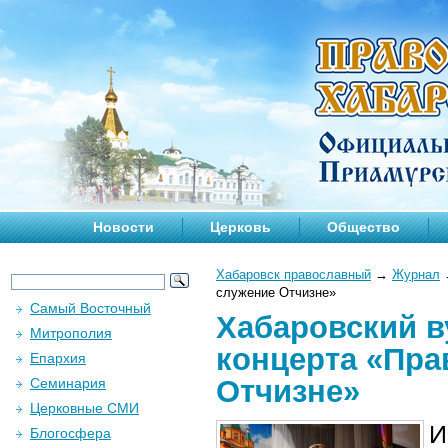
Новости
Церковь
Общество
Хабаровск православный
→
Журнал
служение Отчизне»
Самый Восточный
Хабаровский в
Митрополия
концерта «Пра
Епархия
Отчизне»
Семинария
Церковные СМИ
И
Блогосфера