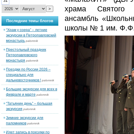
31
храма Святого А
>
ансамбль «Школь
Последние темы блогов
школы № 1 им. Ф.Ф
“Храм у озера” – летние
экскурсии в Петропавловский
монастырь
palomnik
Престольный праздник
Петропавловского
монастыря
palomnik
Поездки по России 2026 –
специально для
дальневосточников !
palomnik
Большие экскурсии для всех в
феврале и марте
palomnik
“Татьянин день” – большая
экскурсия
palomnik
Зимние экскурсии для
паломников
palomnik
Идет запись в поездки по