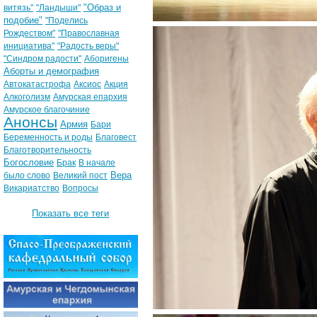
"Образ и
витязь"
"Ландыши"
подобие"
"Поделись
Рождеством"
"Православная
инициатива"
"Радость веры"
"Синдром радости"
Аборигены
Аборты и демография
Автокатастрофа
Аксиос
Акция
Алкоголизм
Амурская епархия
Амурское благочиние
Анонсы
Армия
Бари
Беременность и роды
Благовест
Благотворительность
Богословие
Брак
В начале
Вера
было слово
Великий пост
Викариатство
Вопросы
Показать все теги