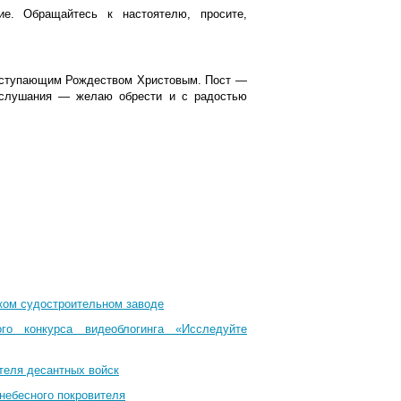
. Обращайтесь к настоятелю, просите,
наступающим Рождеством Христовым. Пост —
послушания — желаю обрести и с радостью
ком судостроительном заводе
го конкурса видеоблогинга «Исследуйте
теля десантных войск
небесного покровителя