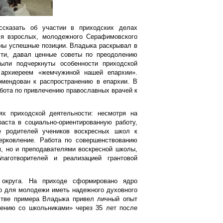
ссказать об участии в приходских делах
ля взрослых, молодежного Серафимовского
ены успешные позиции. Владыка раскрывал в
сти, давал ценные советы по преодолению
ыли подчеркнуты особенности приходской
 архиереем «жемчужиной нашей епархии».
мендован к распространению в епархии. В
бота по привлечению православных врачей к
х приходской деятельности: несмотря на
аста в социально-ориентированную работу,
ие родителей учеников воскресных школ к
церковление. Работа по совершенствованию
, но и преподавателями воскресной школы,
аготворителей и реализацией грантовой
 округа. На приходе сформировано ядро
но для молодежи иметь надежного духовного
стве примера Владыка привел личный опыт
щению со школьниками» через 35 лет после