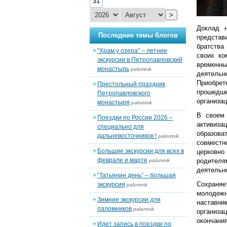
31
>
Доклад н
Последние темы блогов
представ
братства
“Храм у озера” – летние
своих ко
экскурсии в Петропавловский
временны
монастырь
palomnik
деятельн
Приобрет
Престольный праздник
прошедше
Петропавловского
организа
монастыря
palomnik
В своем 
Поездки по России 2026 –
активиза
специально для
образова
дальневосточников !
palomnik
совместн
Большие экскурсии для всех в
церковно
феврале и марте
родител
palomnik
деятельн
“Татьянин день” – большая
Сохраня
экскурсия
palomnik
молодежн
Зимние экскурсии для
наставни
паломников
palomnik
организа
окончани
Идет запись в поездки по