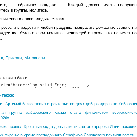
ните, — обратился владыка. — Каждый должен иметь послушание
тесь в группы, молитесь.
ении своего слова владыка сказал:
провести в радости и любви праздник, поздравить домашних своих с 
ождеству. Усильте свои молитвы, исповедуйте грехи, кто не имел 
ь.
ти
,
Приходы
,
Митрополит
ставки в блоги
 также:
ит Артемий благословил строительство двух дебаркадеров на Хабаровс
ная группа хабаровского храма стала финалистом всероссийско
2026»
вске прошёл Крестный ход в день памяти святого пророка Илии, покрови
ух мирен»: в храме преподобного Серафима Саровского почтили память 