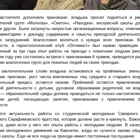
астоятеля дополняли прихожане: владыка просил подняться и ра
ителей групп «Молитва», «Светоч», «Находка», воскресной школы д
 и других. Были затронуты непростые организационные вопросы, отмеч
мментариях к докладу содержание и смыслы приходской деятельно
х затруднений, благословил молиться о нуждах всех прихожан. Б
ости, а геронтологический клуб «Оптимист» был назван правящим
енный за три года опыт работы на приходе с пожилыми людьми реко
м году уже состоялись встречи с прихожанами 6 храмов, проводится ра
ции аналогичных групп для пожилых людей на своих приходах.
заключительном слове владыка остановился на проблемных звенья
цию прихожан, рост числа вовлеченных лиц среднего и старшего возр
тельный процесс остается низким. Проблемой остается привлечен
ой деятельности с детьми, духовное образование родителей, их во
 — образовательной среды должна проводиться не только настоятелем
ями детей, посещающих занятия, прихожанами с привлечением бл
ости.
ется актуальность работы со студенческой молодежью Северного
ого Серафимовского братства, которое должно расти и крепнуть. Важ
ка, даже если у него нет опыта работы с молодыми людьми. В каче
ции молодежного движения на Камчатке, когда он «учился заново об
я школы. Еще не все люди на приходе имеют постоянные послушания.