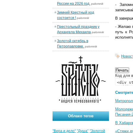
России на 2026 год.
palomnik
- Запом
записывай
Зимний Крестный ход
состоится !
В заверш
palomnik
- Желаю 
Престольный праздник у
путь к Р
Архангела Михаила
palomnik
исполнят
Золотой октябрь в
Петропавловке.
palomnik
Новос
Код для в
Смотрите
Митропол
Молодеж
Писания-
Облако тегов
В Хабаро
"Вера и дело"
"Душа"
"Золотой
«Стяжи д