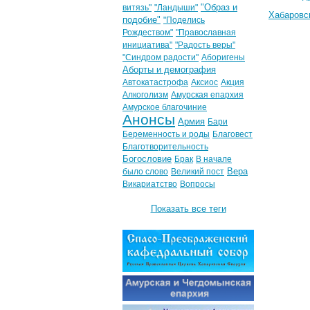
"Образ и
витязь"
"Ландыши"
Хабаровс
подобие"
"Поделись
Рождеством"
"Православная
инициатива"
"Радость веры"
"Синдром радости"
Аборигены
Аборты и демография
Автокатастрофа
Аксиос
Акция
Алкоголизм
Амурская епархия
Амурское благочиние
Анонсы
Армия
Бари
Беременность и роды
Благовест
Благотворительность
Богословие
Брак
В начале
Вера
было слово
Великий пост
Викариатство
Вопросы
Показать все теги