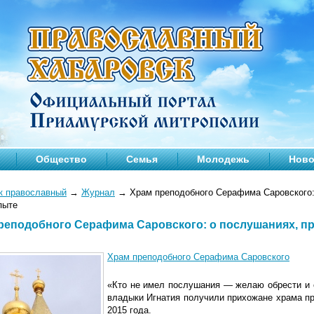
Общество
Семья
Молодежь
Ново
к православный
→
Журнал
→
Храм преподобного Серафима Саровского:
пыте
реподобного Серафима Саровского: о послушаниях, п
Храм преподобного Серафима Саровского
«Кто не имел послушания — желаю обрести и 
владыки Игнатия получили прихожане храма п
2015 года.