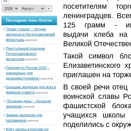
31
посетителям тор
>
ленинградцев. Вс
Последние темы блогов
125 грамм - и
“Храм у озера” – летние
выдачи хлеба на
экскурсии в Петропавловский
монастырь
palomnik
Великой Отечестве
Престольный праздник
Петропавловского
Такой символ бл
монастыря
palomnik
Елизаветинского 
Поездки по России 2026 –
приглашен на торж
специально для
дальневосточников !
palomnik
В своей речи отец
Большие экскурсии для всех в
феврале и марте
palomnik
воинской славы Ро
“Татьянин день” – большая
фашистской блок
экскурсия
palomnik
учащихся школы 
Зимние экскурсии для
паломников
palomnik
поделились с окру
Идет запись в поездки по