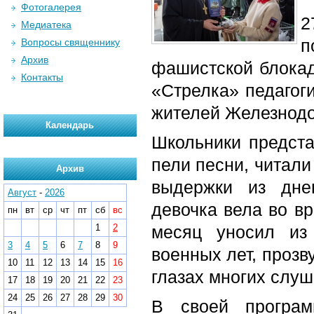
Фотогалерея
2
Медиатека
п
Вопросы священнику
Архив
фашистской блокад
Контакты
«Стрелка» педагог
жителей Железнодо
Календарь
Школьники предста
пели песни, читали
Архив
выдержки из дне
Август
-
2026
девочка вела во в
пн
вт
ср
чт
пт
сб
вс
1
2
месяц уносил из
3
4
5
6
7
8
9
военных лет, прозв
10
11
12
13
14
15
16
глазах многих слуш
17
18
19
20
21
22
23
24
25
26
27
28
29
30
В своей програ