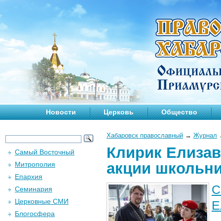
Новости
Церковь
Общество
Хабаровск православный
→
Журнал
Клирик Елизав
Самый Восточный
акции школьн
Митрополия
Епархия
С
Семинария
Церковные СМИ
Е
Блогосфера