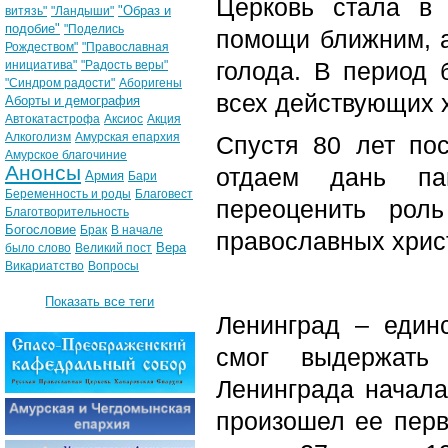
Церковь стала в 
"Образ и
витязь"
"Ландыши"
подобие"
"Поделись
помощи ближним, а
Рождеством"
"Православная
голода. В период 
инициатива"
"Радость веры"
"Синдром радости"
Аборигены
всех действующих 
Аборты и демография
Автокатастрофа
Аксиос
Акция
Алкоголизм
Амурская епархия
Спустя 80 лет по
Амурское благочиние
Анонсы
отдаем дань пам
Армия
Бари
Беременность и роды
Благовест
переоценить рол
Благотворительность
Богословие
Брак
В начале
православных хрис
Вера
было слово
Великий пост
Викариатство
Вопросы
Показать все теги
Ленинград – един
смог выдержать 
Ленинграда начала
произошел ее перв