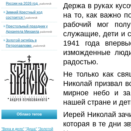
России на 2026 год.
Держа в руках кусо
palomnik
Зимний Крестный ход
на то, как важно п
состоится !
palomnik
рабочий мог пол
Престольный праздник у
Архангела Михаила
служащие, дети и с
palomnik
Золотой октябрь в
1941 года впервы
Петропавловке.
palomnik
изможденные люди
радостью.
Не только как свя
Николай призвал во
мирное небо и за
нашей стране и дет
Иерей Николай зач
Облако тегов
которая в те дни з
"Вера и дело"
"Душа"
"Золотой