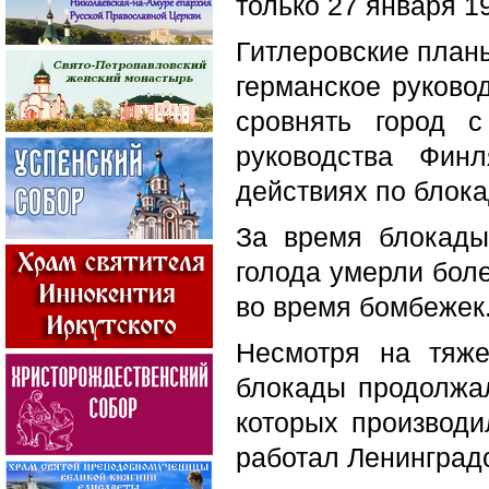
только 27 января 19
Гитлеровские планы
германское руково
сровнять город 
руководства Фин
действиях по блока
За время блокады
голода умерли боле
во время бомбежек
Несмотря на тяже
блокады продолжал
которых производи
работал Ленинградс