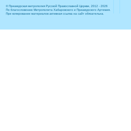
© Приамурская митрополия Русской Православной Церкви, 2012 - 2026
По благословению Митрополита Хабаровского и Приамурского Артемия.
При копировании материалов активная ссылка на сайт обязательна.