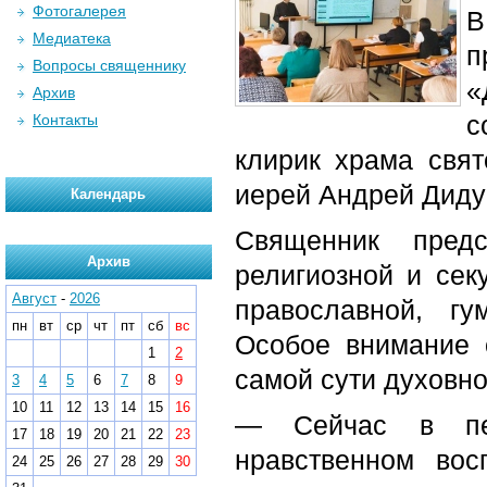
Фотогалерея
В
Медиатека
п
Вопросы священнику
«
Архив
с
Контакты
клирик храма свят
иерей Андрей Диду
Календарь
Священник предс
Архив
религиозной и сек
Август
-
2026
православной, гу
пн
вт
ср
чт
пт
сб
вс
Особое внимание 
1
2
самой сути духовно
3
4
5
6
7
8
9
10
11
12
13
14
15
16
— Сейчас в пед
17
18
19
20
21
22
23
нравственном вос
24
25
26
27
28
29
30