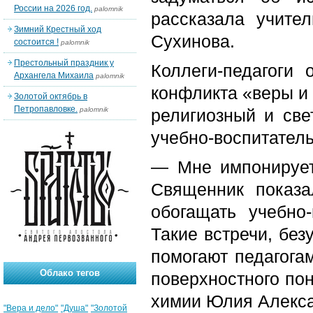
России на 2026 год.
palomnik
рассказала учите
Зимний Крестный ход
Сухинова.
состоится !
palomnik
Престольный праздник у
Коллеги-педагоги 
Архангела Михаила
palomnik
конфликта «веры и 
Золотой октябрь в
Петропавловке.
palomnik
религиозный и све
учебно-воспитател
— Мне импонирует,
Священник показа
обогащать учебно
Такие встречи, без
помогают педагогам
Облако тегов
поверхностного по
химии Юлия Алекс
"Вера и дело"
"Душа"
"Золотой