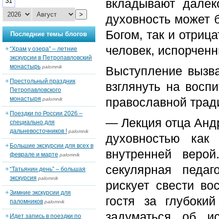
вкладывают далек
31
>
духовность может 
Богом, так и отриц
Последние темы блогов
человек, испорчен
“Храм у озера” – летние
экскурсии в Петропавловский
монастырь
palomnik
Выступление вызва
Престольный праздник
взглянуть на воспи
Петропавловского
монастыря
православной трад
palomnik
Поездки по России 2026 –
— Лекция отца Анд
специально для
дальневосточников !
palomnik
духовностью как
Большие экскурсии для всех в
внутренней веро
феврале и марте
palomnik
секулярная педаг
“Татьянин день” – большая
экскурсия
palomnik
рискует свести во
Зимние экскурсии для
гостя за глубокий
паломников
palomnik
задуматься об и
Идет запись в поездки по