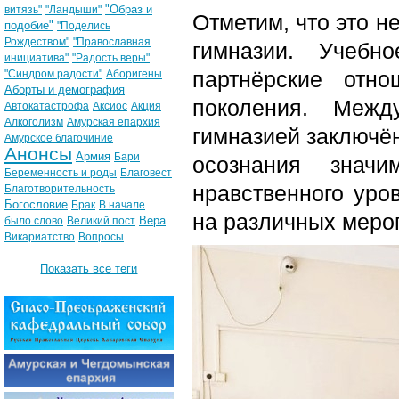
"Образ и
витязь"
"Ландыши"
Отметим, что это н
подобие"
"Поделись
Рождеством"
"Православная
гимназии. Учебн
инициатива"
"Радость веры"
партнёрские отн
"Синдром радости"
Аборигены
Аборты и демография
поколения. Межд
Автокатастрофа
Аксиос
Акция
Алкоголизм
Амурская епархия
гимназией заключён
Амурское благочиние
Анонсы
Армия
Бари
осознания знач
Беременность и роды
Благовест
нравственного уро
Благотворительность
Богословие
Брак
В начале
на различных меро
Вера
было слово
Великий пост
Викариатство
Вопросы
Показать все теги