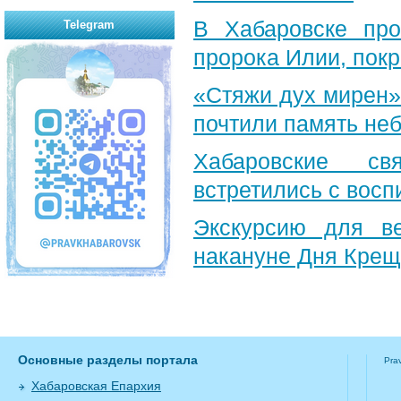
В Хабаровске пр
Telegram
пророка Илии, пок
«Стяжи дух мирен»
почтили память неб
Хабаровские св
встретились с вос
Экскурсию для в
накануне Дня Крещ
Основные разделы портала
Pra
Хабаровская Епархия