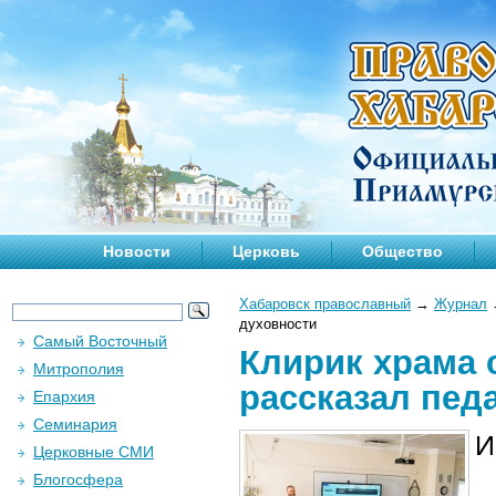
Новости
Церковь
Общество
Хабаровск православный
→
Журнал
духовности
Самый Восточный
Клирик храма 
Митрополия
рассказал пед
Епархия
Семинария
И
Церковные СМИ
Блогосфера