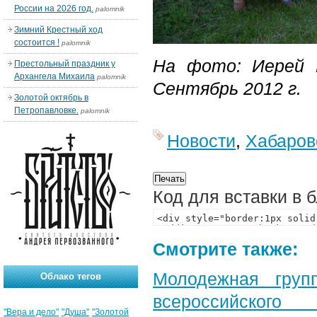
России на 2026 год.
palomnik
Зимний Крестный ход
состоится !
palomnik
На фото: Иерей 
Престольный праздник у
Архангела Михаила
palomnik
Сентябрь 2012 г.
Золотой октябрь в
Петропавловке.
palomnik
Новости
,
Хабаров
Код для вставки в 
Смотрите также:
Молодежная груп
Облако тегов
всероссийского
"Вера и дело"
"Душа"
"Золотой