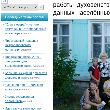
31
работы духовенст
>
данных населённых
Последние темы блогов
“Храм у озера” – летние
экскурсии в Петропавловский
монастырь
palomnik
Престольный праздник
Петропавловского
монастыря
palomnik
Поездки по России 2026 –
специально для
дальневосточников !
palomnik
Большие экскурсии для всех в
феврале и марте
palomnik
“Татьянин день” – большая
экскурсия
palomnik
Зимние экскурсии для
паломников
palomnik
Идет запись в поездки по