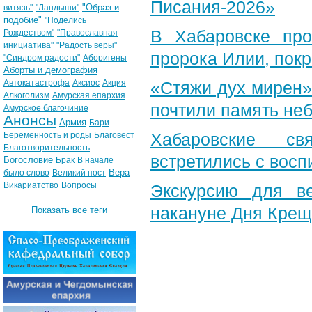
Писания-2026»
"Образ и
витязь"
"Ландыши"
подобие"
"Поделись
В Хабаровске пр
Рождеством"
"Православная
инициатива"
"Радость веры"
пророка Илии, пок
"Синдром радости"
Аборигены
Аборты и демография
Автокатастрофа
Аксиос
Акция
«Стяжи дух мирен»
Алкоголизм
Амурская епархия
почтили память неб
Амурское благочиние
Анонсы
Армия
Бари
Хабаровские св
Беременность и роды
Благовест
Благотворительность
встретились с вос
Богословие
Брак
В начале
Вера
было слово
Великий пост
Викариатство
Вопросы
Экскурсию для в
накануне Дня Крещ
Показать все теги