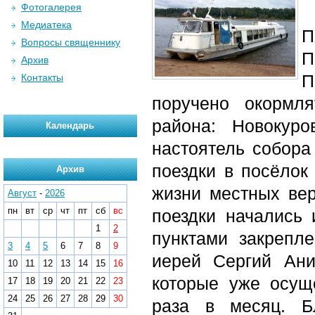
Фотогалерея
Медиатека
П
Вопросы священнику
П
Архив
П
Контакты
поручено окормл
района: Новокур
Календарь
настоятель собора
поездки в посёлок
Архив
жизни местных ве
Август
-
2026
пн
вт
ср
чт
пт
сб
вс
поездки начались
1
2
пунктами закрепл
3
4
5
6
7
8
9
иерей Сергий Ани
10
11
12
13
14
15
16
которые уже осущ
17
18
19
20
21
22
23
24
25
26
27
28
29
30
раза в месяц. Б