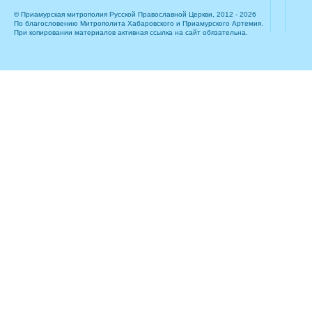
© Приамурская митрополия Русской Православной Церкви, 2012 - 2026
По благословению Митрополита Хабаровского и Приамурского Артемия.
При копировании материалов активная ссылка на сайт обязательна.