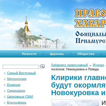
Новости
Церковь
Общество
Хабаровск православный
→
Журнал
посёлков: Новокуровка и Победа
Самый Восточный
Клирики главн
Митрополия
будут окормля
Епархия
Новокуровка и
Семинария
Церковные СМИ
И
Блогосфера