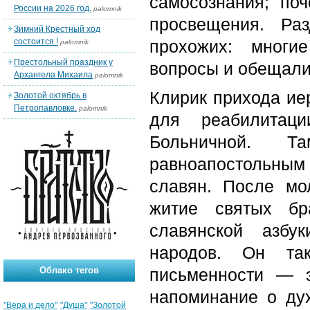
самосознания; по
России на 2026 год.
palomnik
просвещения. Ра
Зимний Крестный ход
состоится !
прохожих: многи
palomnik
Престольный праздник у
вопросы и обещали
Архангела Михаила
palomnik
Клирик прихода ие
Золотой октябрь в
Петропавловке.
palomnik
для реабилитац
Больничной. 
равноапостольн
славян. После мо
житие святых бр
славянской азбу
народов. Он та
Облако тегов
письменности — э
напоминание о дух
"Вера и дело"
"Душа"
"Золотой