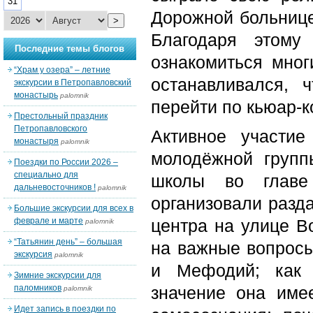
31
Дорожной больнице
>
Благодаря этому
Последние темы блогов
ознакомиться мног
“Храм у озера” – летние
останавливался, 
экскурсии в Петропавловский
монастырь
palomnik
перейти по кьюар-к
Престольный праздник
Петропавловского
Активное участи
монастыря
palomnik
молодёжной групп
Поездки по России 2026 –
специально для
школы во глав
дальневосточников !
palomnik
организовали разда
Большие экскурсии для всех в
феврале и марте
центра на улице В
palomnik
“Татьянин день” – большая
на важные вопросы
экскурсия
palomnik
и Мефодий; как 
Зимние экскурсии для
паломников
значение она име
palomnik
Идет запись в поездки по