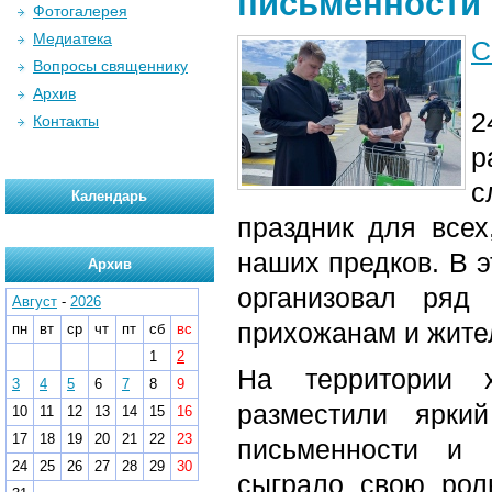
письменности 
Фотогалерея
Медиатека
С
Вопросы священнику
Архив
2
Контакты
р
с
Календарь
праздник для всех
наших предков. В э
Архив
организовал ряд 
Август
-
2026
прихожанам и жител
пн
вт
ср
чт
пт
сб
вс
1
2
На территории 
3
4
5
6
7
8
9
разместили ярки
10
11
12
13
14
15
16
17
18
19
20
21
22
23
письменности и 
24
25
26
27
28
29
30
сыграло свою рол