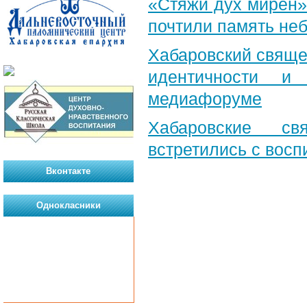
«Стяжи дух мирен»
почтили память неб
Хабаровский свяще
идентичности и
медиафоруме
Хабаровские св
встретились с вос
Вконтакте
Однокласники