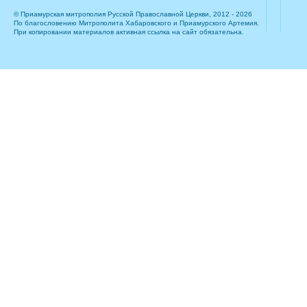
© Приамурская митрополия Русской Православной Церкви, 2012 - 2026
По благословению Митрополита Хабаровского и Приамурского Артемия.
При копировании материалов активная ссылка на сайт обязательна.