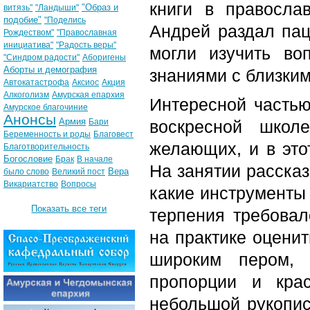
книги в правосла
"Образ и
витязь"
"Ландыши"
подобие"
"Поделись
Андрей раздал пац
Рождеством"
"Православная
инициатива"
"Радость веры"
могли изучить во
"Синдром радости"
Аборигены
Аборты и демография
знаниями с близким
Автокатастрофа
Аксиос
Акция
Алкоголизм
Амурская епархия
Интересной частью
Амурское благочиние
Анонсы
Армия
Бари
воскресной школ
Беременность и роды
Благовест
желающих, и в это
Благотворительность
Богословие
Брак
В начале
На занятии рассказ
Вера
было слово
Великий пост
Викариатство
Вопросы
какие инструменты 
Показать все теги
терпения требовал
на практике оценит
широким пером, 
пропорции и кра
небольшой рукопис