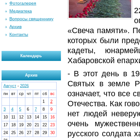
Фотогалерея
2
Медиатека
о
Вопросы священнику
Архив
«Свеча памяти». П
Контакты
которых были пред
кадеты, юнармей
Календарь
Хабаровской епарх
- В этот день в 1
Архив
Святых в земле Р
Август
-
2026
означает, что все 
пн
вт
ср
чт
пт
сб
вс
1
2
Отечества. Как гов
3
4
5
6
7
8
9
нет людей неверую
10
11
12
13
14
15
16
очень мужественн
17
18
19
20
21
22
23
русского солдата х
24
25
26
27
28
29
30