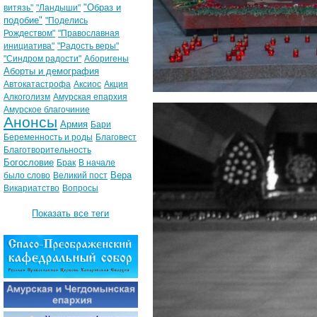
"Образ и
витязь"
"Ландыши"
подобие"
"Поделись
Рождеством"
"Православная
инициатива"
"Радость веры"
"Синдром радости"
Аборигены
Аборты и демография
Автокатастрофа
Аксиос
Акция
Алкоголизм
Амурская епархия
Амурское благочиние
Анонсы
Армия
Бари
Беременность и роды
Благовест
Благотворительность
Богословие
Брак
В начале
Вера
было слово
Великий пост
Викариатство
Вопросы
Показать все теги