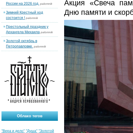
Акция «Свеча пам
России на 2026 год.
palomnik
Дню памяти и скорб
Зимний Крестный ход
состоится !
palomnik
Престольный праздник у
Архангела Михаила
palomnik
Золотой октябрь в
Петропавловке.
palomnik
Облако тегов
"Вера и дело"
"Душа"
"Золотой