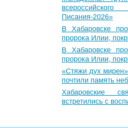
всероссийского
Писания-2026»
В Хабаровске пр
пророка Илии, пок
В Хабаровске пр
пророка Илии, пок
«Стяжи дух мирен»
почтили память неб
Хабаровские св
встретились с вос