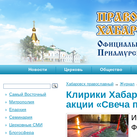
Новости
Церковь
Общество
Хабаровск православный
→
Журнал
Клирики Хабар
Самый Восточный
акции «Свеча 
Митрополия
Епархия
И
Семинария
Церковные СМИ
Ф
Блогосфера