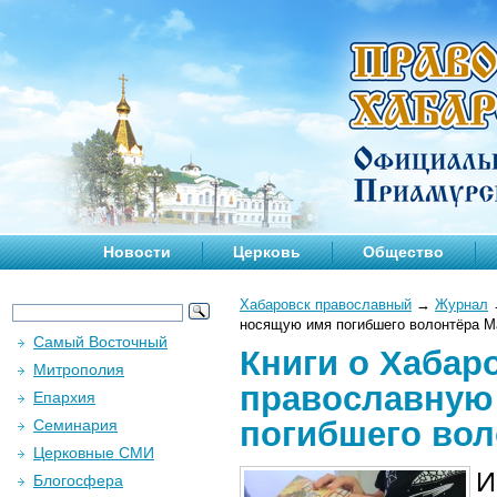
Новости
Церковь
Общество
Хабаровск православный
→
Журнал
носящую имя погибшего волонтёра М
Самый Восточный
Книги о Хабар
Митрополия
православную 
Епархия
погибшего вол
Семинария
Церковные СМИ
И
Блогосфера