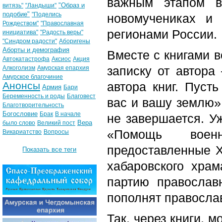
важным этапом в
"Образ и
витязь"
"Ландыши"
подобие"
"Поделись
новомучениках и 
Рождеством"
"Православная
регионами России.
инициатива"
"Радость веры"
"Синдром радости"
Аборигены
Аборты и демография
Вместе с книгами 
Автокатастрофа
Аксиос
Акция
записку от автор
Алкоголизм
Амурская епархия
Амурское благочиние
Анонсы
автора книг. Пуст
Армия
Бари
Беременность и роды
Благовест
вас и вашу землю»
Благотворительность
Богословие
Брак
В начале
не завершается. У
Вера
было слово
Великий пост
«Помощь воен
Викариатство
Вопросы
предоставленные Х
Показать все теги
хабаровского храм
партию православ
пополнят правосла
Так, через книги, 