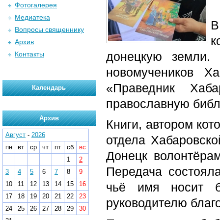
Фотогалерея
Медиатека
В
Вопросы священнику
к
Архив
донецкую земли.
Контакты
новомучеников Х
«Праведник Хаб
Календарь
православную библ
Архив
Книги, автором ко
Август
-
2026
отдела Хабаровск
пн
вт
ср
чт
пт
сб
вс
Донецк волонтёра
1
2
Передача состоял
3
4
5
6
7
8
9
10
11
12
13
14
15
16
чьё имя носит б
17
18
19
20
21
22
23
руководителю благ
24
25
26
27
28
29
30