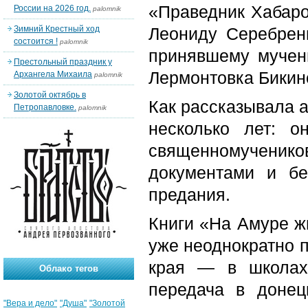
«Праведник Хабаро
России на 2026 год.
palomnik
Зимний Крестный ход
Леониду Серебрен
состоится !
palomnik
принявшему мучени
Престольный праздник у
Лермонтовка Бикинс
Архангела Михаила
palomnik
Золотой октябрь в
Как рассказывала а
Петропавловке.
palomnik
несколько лет: 
священномучени
документами и б
предания.
Книги «На Амуре ж
уже неоднократно п
края — в школах
Облако тегов
передача в доне
"Вера и дело"
"Душа"
"Золотой