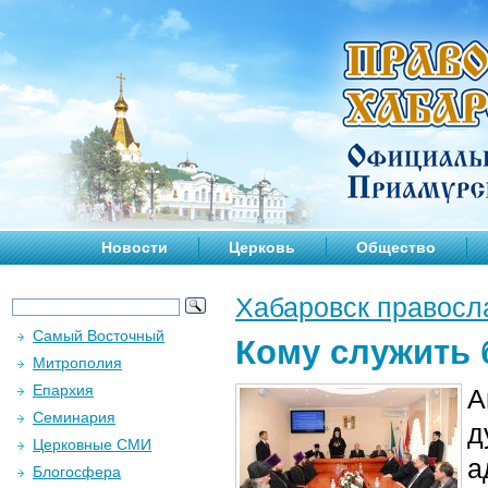
Новости
Церковь
Общество
Хабаровск правосл
Самый Восточный
Кому служить 
Митрополия
Епархия
А
Семинария
д
Церковные СМИ
а
Блогосфера