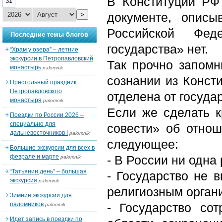
В Конституции РФ
31
документе, опис
>
Российской Фе
Последние темы блогов
государства» нет.
“Храм у озера” – летние
экскурсии в Петропавловский
Так прочно запомн
монастырь
palomnik
сознании из Консти
Престольный праздник
Петропавловского
отделена от госуда
монастыря
palomnik
Если же сделать к
Поездки по России 2026 –
специально для
совести» об отнош
дальневосточников !
palomnik
следующее:
Большие экскурсии для всех в
феврале и марте
- В России ни одна
palomnik
“Татьянин день” – большая
- Государство не 
экскурсия
palomnik
религиозным орган
Зимние экскурсии для
паломников
- Государство со
palomnik
Идет запись в поездки по