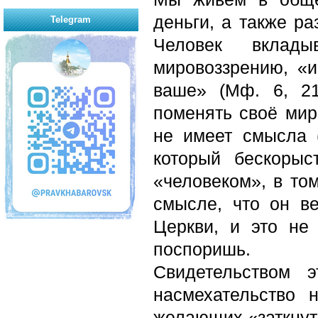
деньги, а также ра
Telegram
Человек вклад
мировоззрению, «и
ваше» (Мф. 6, 21
поменять своё миро
не имеет смысла (
который бескорыс
«человеком», в том
смысле, что он в
Церкви, и это не
поспоришь.
Свидетельством 
насмехательство
желающих «заткнуть