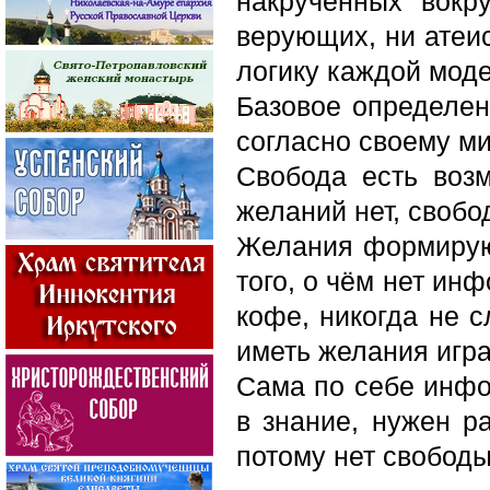
накрученных вокр
верующих, ни атеис
логику каждой моде
Базовое определен
согласно своему м
Свобода есть воз
желаний нет, свобо
Желания формируют
того, о чём нет ин
кофе, никогда не 
иметь желания игра
Сама по себе инфо
в знание, нужен р
потому нет свободы