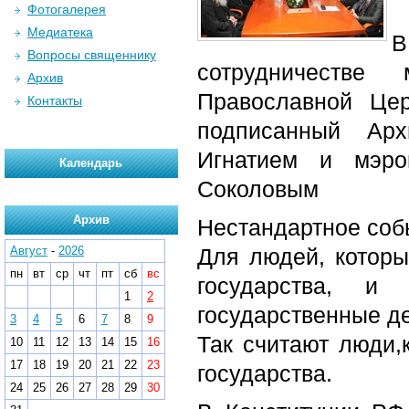
Фотогалерея
Медиатека
В
Вопросы священнику
сотрудничестве
Архив
Православной Цер
Контакты
подписанный Арх
Игнатием и мэро
Календарь
Соколовым
Архив
Нестандартное соб
Август
-
2026
Для людей, которы
пн
вт
ср
чт
пт
сб
вс
государства, и
1
2
государственные д
3
4
5
6
7
8
9
Так считают люди,
10
11
12
13
14
15
16
17
18
19
20
21
22
23
государства.
24
25
26
27
28
29
30