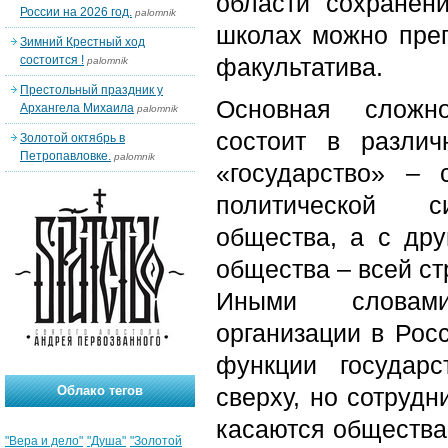
области сохранен
России на 2026 год.
palomnik
школах можно преп
Зимний Крестный ход
состоится !
факультатива.
palomnik
Престольный праздник у
Основная сложн
Архангела Михаила
palomnik
состоит в разли
Золотой октябрь в
Петропавловке.
palomnik
«государство» – 
политической с
общества, а с дру
общества – всей ст
Иными словам
организации в Росс
функции государс
Облако тегов
сверху, но сотрудн
касаются общества.
"Вера и дело"
"Душа"
"Золотой