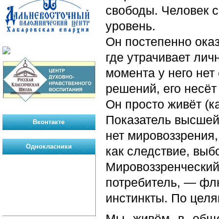
свободы. Человек с
уровень.
Он постепенно ока
где утрачивает личн
момента у него нет
решений, его несёт 
Он просто живёт (к
Показатель высшей
Вконтакте
нет мировоззрения,
Однокласники
как следствие, выб
Мировоззренческий
потребитель, — флю
инстинкты. По целя
Мы живём в обще