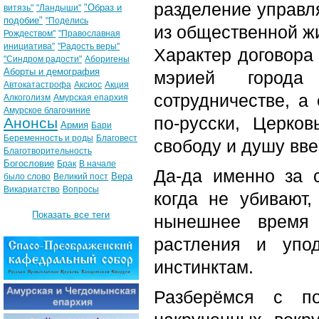
разделение управл
"Образ и
витязь"
"Ландыши"
подобие"
"Поделись
из общественной ж
Рождеством"
"Православная
инициатива"
"Радость веры"
Характер договора
"Синдром радости"
Аборигены
Аборты и демография
мэрией города
Автокатастрофа
Аксиос
Акция
сотрудничестве, а
Алкоголизм
Амурская епархия
Амурское благочиние
по-русски, Церко
Анонсы
Армия
Бари
Беременность и роды
Благовест
свободу и душу вве
Благотворительность
Богословие
Брак
В начале
Да-да именно за с
Вера
было слово
Великий пост
Викариатство
Вопросы
когда не убивают,
Показать все теги
нынешнее время 
растления и упо
инстинктам.
Разберёмся с по