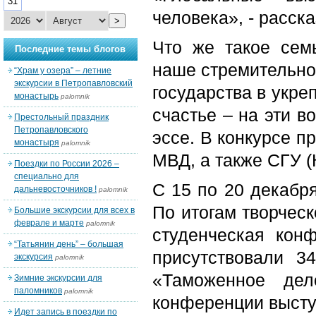
31
человека», - расска
>
Что же такое сем
Последние темы блогов
наше стремительно
“Храм у озера” – летние
экскурсии в Петропавловский
государства в укре
монастырь
palomnik
счастье – на эти в
Престольный праздник
Петропавловского
эссе. В конкурсе 
монастыря
palomnik
МВД, а также СГУ (
Поездки по России 2026 –
специально для
С 15 по 20 декабр
дальневосточников !
palomnik
По итогам творчес
Большие экскурсии для всех в
феврале и марте
palomnik
студенческая конф
“Татьянин день” – большая
присутствовали 3
экскурсия
palomnik
«Таможенное дел
Зимние экскурсии для
паломников
palomnik
конференции высту
Идет запись в поездки по