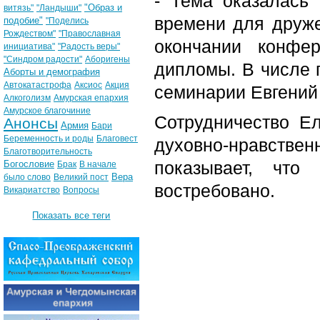
- Тема оказалась 
"Образ и
витязь"
"Ландыши"
времени для дружес
подобие"
"Поделись
Рождеством"
"Православная
окончании конфе
инициатива"
"Радость веры"
"Синдром радости"
Аборигены
дипломы. В числе 
Аборты и демография
Автокатастрофа
Аксиос
Акция
семинарии Евгений
Алкоголизм
Амурская епархия
Амурское благочиние
Сотрудничество Е
Анонсы
Армия
Бари
Беременность и роды
Благовест
духовно-нравств
Благотворительность
показывает, что
Богословие
Брак
В начале
Вера
было слово
Великий пост
востребовано.
Викариатство
Вопросы
Показать все теги