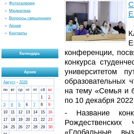
С
Фотогалерея
Медиатека
Е
Вопросы священнику
Архив
К
Контакты
Е
конференции, посв
Календарь
конкурса студенче
университетом п
Архив
образовательных ч
Август
-
2026
на тему «Семья и 
пн
вт
ср
чт
пт
сб
вс
1
2
по 10 декабря 2022
3
4
5
6
7
8
9
- Название кон
10
11
12
13
14
15
16
17
18
19
20
21
22
23
Рождественских 
24
25
26
27
28
29
30
«Глобальные вы