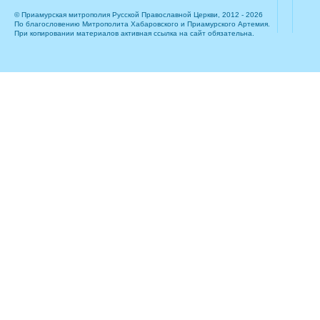
© Приамурская митрополия Русской Православной Церкви, 2012 - 2026
По благословению Митрополита Хабаровского и Приамурского Артемия.
При копировании материалов активная ссылка на сайт обязательна.