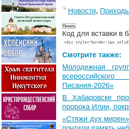
Новости
,
Приход
Код для вставки в 
Смотрите также:
Молодежная груп
всероссийского
Писания-2026»
В Хабаровске пр
пророка Илии, пок
«Стяжи дух мирен»
почтили память неб