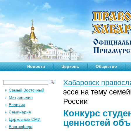
Новости
Церковь
Общество
Хабаровск правосл
Самый Восточный
эссе на тему семей
Митрополия
России
Епархия
Конкурс студе
Семинария
Церковные СМИ
ценностей объ
Блогосфера