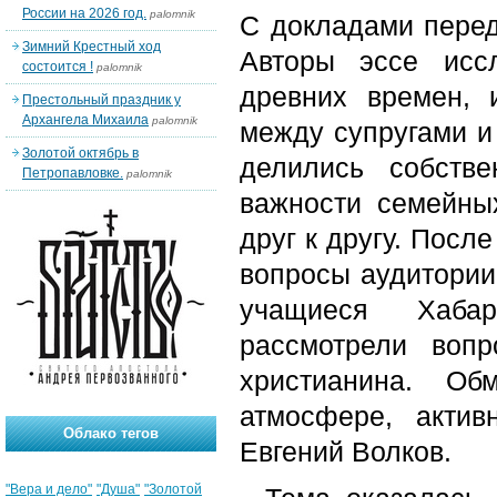
России на 2026 год.
palomnik
С докладами перед
Зимний Крестный ход
Авторы эссе исс
состоится !
palomnik
древних времен, 
Престольный праздник у
Архангела Михаила
palomnik
между супругами и
Золотой октябрь в
делились собств
Петропавловке.
palomnik
важности семейны
друг к другу. Посл
вопросы аудитории
учащиеся Хабар
рассмотрели воп
христианина. О
атмосфере, акти
Облако тегов
Евгений Волков.
"Вера и дело"
"Душа"
"Золотой