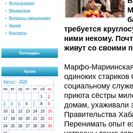
В
Фотогалерея
М
Медиатека
б
Вопросы священнику
Архив
требуется круглос
Контакты
ними некому. Почт
живут со своими 
Календарь
Марфо-Мариинская 
Архив
одиноких стариков 
Август
-
2026
социальному служе
пн
вт
ср
чт
пт
сб
вс
приюта сёстры мил
1
2
домам, ухаживали з
3
4
5
6
7
8
9
10
11
12
13
14
15
16
Правительства Хаб
17
18
19
20
21
22
23
Перенимать опыт ез
24
25
26
27
28
29
30