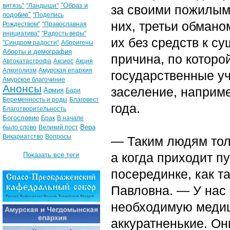
"Образ и
витязь"
"Ландыши"
за своими пожилым
подобие"
"Поделись
них, третьи обмано
Рождеством"
"Православная
инициатива"
"Радость веры"
их без средств к с
"Синдром радости"
Аборигены
Аборты и демография
причина, по которо
Автокатастрофа
Аксиос
Акция
Алкоголизм
Амурская епархия
государственные у
Амурское благочиние
Анонсы
заселение, наприм
Армия
Бари
Беременность и роды
Благовест
года.
Благотворительность
Богословие
Брак
В начале
Вера
было слово
Великий пост
Викариатство
Вопросы
— Таким людям толь
а когда приходит п
Показать все теги
посерединке, как т
Павловна. — У нас 
необходимую медиц
аккуратненькие. Он