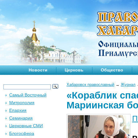
Новости
Церковь
Общество
Хабаровск православный
→
Журнал
«Кораблик спа
Самый Восточный
Мариинская б
Митрополия
Епархия
П
Семинария
Церковные СМИ
Блогосфера