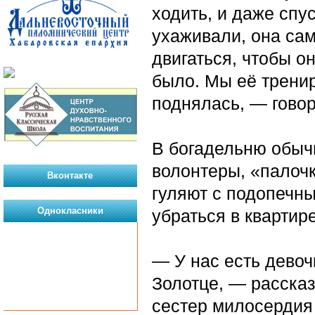
ходить, и даже спу
ухаживали, она сам
двигаться, чтобы о
было. Мы её тренир
поднялась, — гово
В богадельню обыч
волонтеры, «палочк
Вконтакте
гуляют с подопечны
Однокласники
убраться в квартире
— У нас есть девоч
Золотце, — расска
сестер милосердия 