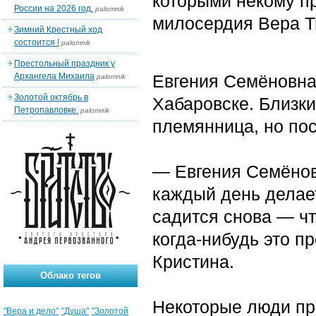
которыми некому п
России на 2026 год.
palomnik
милосердия Вера Т
Зимний Крестный ход
состоится !
palomnik
Престольный праздник у
Архангела Михаила
Евгения Семёновна 
palomnik
Золотой октябрь в
Хабаровске. Близки
Петропавловке.
palomnik
племянница, но пос
— Евгения Семёнов
каждый день делает
садится снова — чт
когда-нибудь это п
Кристина.
Облако тегов
Некоторые люди пр
"Вера и дело"
"Душа"
"Золотой