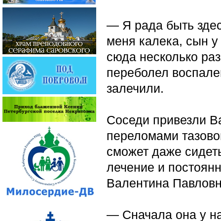
— Я рада быть здес
меня калека, сын у
сюда несколько раз
переболел воспален
залечили.
Соседи привезли В
переломами тазовой
сможет даже сидеть
лечение и постоян
Валентина Павловна
— Сначала она у на