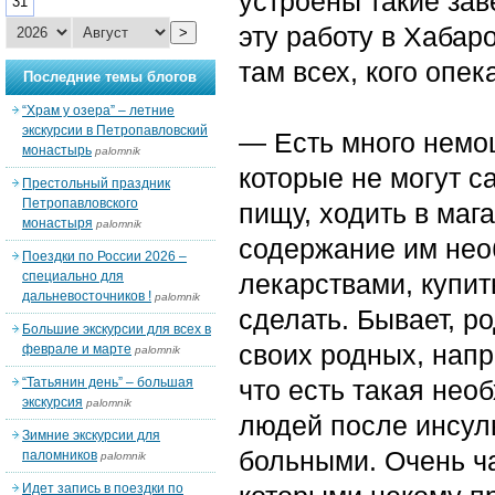
устроены такие зав
31
эту работу в Хабар
>
там всех, кого опе
Последние темы блогов
“Храм у озера” – летние
экскурсии в Петропавловский
— Есть много немо
монастырь
palomnik
которые не могут с
Престольный праздник
Петропавловского
пищу, ходить в маг
монастыря
palomnik
содержание им нео
Поездки по России 2026 –
специально для
лекарствами, купить
дальневосточников !
palomnik
сделать. Бывает, р
Большие экскурсии для всех в
своих родных, напр
феврале и марте
palomnik
“Татьянин день” – большая
что есть такая нео
экскурсия
palomnik
людей после инсуль
Зимние экскурсии для
больными. Очень ча
паломников
palomnik
Идет запись в поездки по