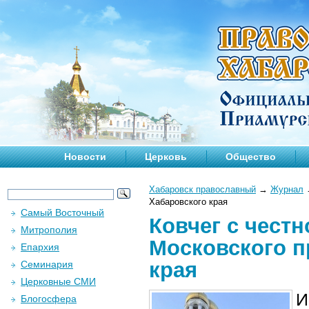
Новости
Церковь
Общество
Хабаровск православный
→
Журнал
Хабаровского края
Самый Восточный
Ковчег с чест
Митрополия
Московского п
Епархия
края
Семинария
Церковные СМИ
И
Блогосфера