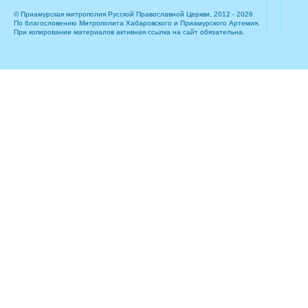
© Приамурская митрополия Русской Православной Церкви, 2012 - 2026
По благословению Митрополита Хабаровского и Приамурского Артемия.
При копировании материалов активная ссылка на сайт обязательна.