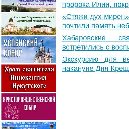
пророка Илии, пок
«Стяжи дух мирен»
почтили память неб
Хабаровские св
встретились с вос
Экскурсию для в
накануне Дня Крещ