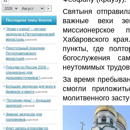
31
>
Святыня отправил
важные вехи зе
Последние темы блогов
миссионерское 
“Храм у озера” – летние
экскурсии в Петропавловский
Хабаровского края
монастырь
palomnik
пункты, где полт
Престольный праздник
Петропавловского
богослужения са
монастыря
palomnik
неутомимых трудов
Поездки по России 2026 –
специально для
За время пребыван
дальневосточников !
palomnik
Большие экскурсии для всех в
смогли приложить
феврале и марте
palomnik
молитвенного засту
“Татьянин день” – большая
экскурсия
palomnik
Зимние экскурсии для
паломников
palomnik
Идет запись в поездки по