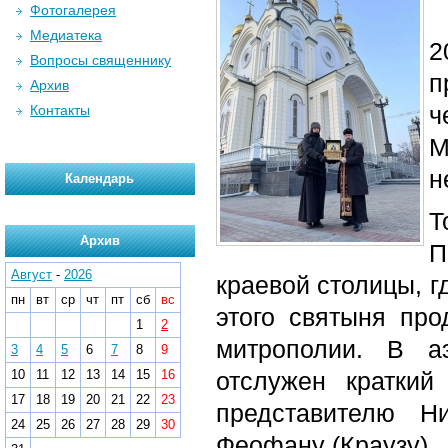
Фотогалерея
Медиатека
2
Вопросы священнику
п
Архив
ч
Контакты
М
н
Календарь
Т
Архив
П
Август
-
2026
краевой столицы, 
пн
вт
ср
чт
пт
сб
вс
этого святыня пр
1
2
митрополии. В а
3
4
5
6
7
8
9
10
11
12
13
14
15
16
отслужен краткий
17
18
19
20
21
22
23
представителю Ни
24
25
26
27
28
29
30
Феофану (Краузу).