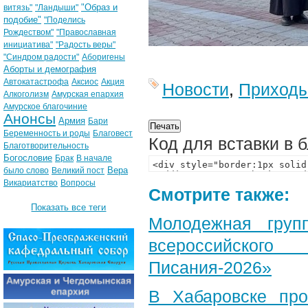
"Образ и
витязь"
"Ландыши"
подобие"
"Поделись
Рождеством"
"Православная
инициатива"
"Радость веры"
"Синдром радости"
Аборигены
Аборты и демография
Автокатастрофа
Аксиос
Акция
Новости
,
Приход
Алкоголизм
Амурская епархия
Амурское благочиние
Анонсы
Армия
Бари
Беременность и роды
Благовест
Код для вставки в 
Благотворительность
Богословие
Брак
В начале
Вера
было слово
Великий пост
Викариатство
Вопросы
Смотрите также:
Показать все теги
Молодежная груп
всероссийского
Писания-2026»
В Хабаровске пр