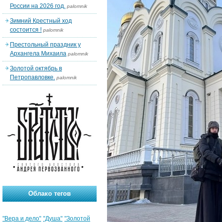
России на 2026 год.
palomnik
Зимний Крестный ход
состоится !
palomnik
Престольный праздник у
Архангела Михаила
palomnik
Золотой октябрь в
Петропавловке.
palomnik
Облако тегов
"Вера и дело"
"Душа"
"Золотой