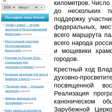
31
километров. Число 
>
до нескольких т
поддержку участни
Последние темы блогов
“Храм у озера” – летние
федеральных, мес
экскурсии в Петропавловский
всего маршрута па
монастырь
palomnik
всего народа росси
Престольный праздник
Петропавловского
и мощевики храм
монастыря
palomnik
городов.
Поездки по России 2026 –
специально для
дальневосточников !
palomnik
Крестный ход Влад
Большие экскурсии для всех в
духовно-просветит
феврале и марте
palomnik
посвященной вос
“Татьянин день” – большая
экскурсия
palomnik
Реализация прог
Зимние экскурсии для
каноническом о
паломников
palomnik
Зарубежной Церк
Идет запись в поездки по