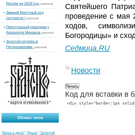
России на 2026 год.
palomnik
Святейшего Патриа
Зимний Крестный ход
проведение с мая 
состоится !
palomnik
ходов, символи
Престольный праздник у
Архангела Михаила
palomnik
Богородицы» и сход
Золотой октябрь в
Седмица.RU
Петропавловке.
palomnik
Новости
Код для вставки в 
Облако тегов
"Вера и дело"
"Душа"
"Золотой