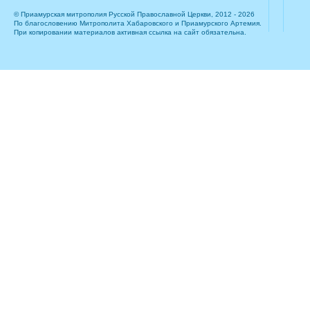
© Приамурская митрополия Русской Православной Церкви, 2012 - 2026
По благословению Митрополита Хабаровского и Приамурского Артемия.
При копировании материалов активная ссылка на сайт обязательна.