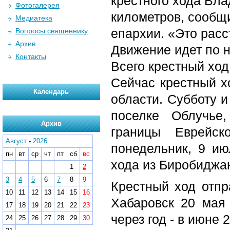
крестного хода Вл
Фотогалерея
километров, сообщ
Медиатека
епархии. «Это расс
Вопросы священнику
Архив
Движение идет по н
Контакты
Всего крестный ход
Сейчас крестный х
Календарь
области. Субботу 
поселке Облучье
Архив
границы Еврейск
Август
-
2026
понедельник, 9 ию
пн
вт
ср
чт
пт
сб
вс
хода из Биробиджа
1
2
3
4
5
6
7
8
9
Крестный ход отпр
10
11
12
13
14
15
16
Хабаровск 20 мая
17
18
19
20
21
22
23
через год - в июне
24
25
26
27
28
29
30