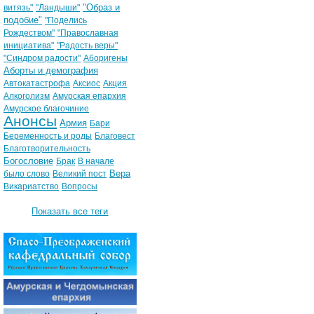
"Образ и
витязь"
"Ландыши"
подобие"
"Поделись
Рождеством"
"Православная
инициатива"
"Радость веры"
"Синдром радости"
Аборигены
Аборты и демография
Автокатастрофа
Аксиос
Акция
Алкоголизм
Амурская епархия
Амурское благочиние
Анонсы
Армия
Бари
Беременность и роды
Благовест
Благотворительность
Богословие
Брак
В начале
Вера
было слово
Великий пост
Викариатство
Вопросы
Показать все теги