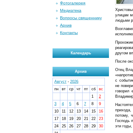
Фотогалерея
Христовы
Медиатека
улицам м
Вопросы священнику
людьми р
Архив
Возглави
Контакты
исполняю
Прохожие
реагиров
Календарь
другом в
После ок
Отец Вла
Архив
«напроти
с событи
Август
-
2026
не повер
пн
вт
ср
чт
пт
сб
вс
говорил 
1
2
Владимир
3
4
5
6
7
8
9
Настояте
прихода,
10
11
12
13
14
15
16
потому, 
17
18
19
20
21
22
23
Господь 
24
25
26
27
28
29
30
эти годы,