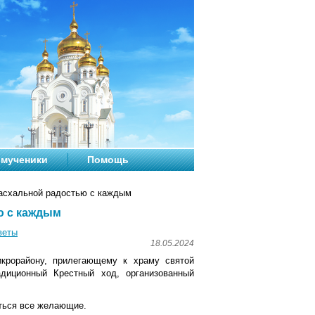
мученики
Помощь
пасхальной радостью с каждым
ю с каждым
веты
18.05.2024
икрорайону, прилегающему к храму святой
диционный Крестный ход, организованный
ться все желающие.