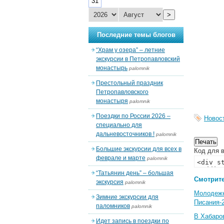
31
>
Последние темы блогов
“Храм у озера” – летние
экскурсии в Петропавловский
монастырь
palomnik
Престольный праздник
Петропавловского
монастыря
palomnik
Поездки по России 2026 –
Новос
специально для
дальневосточников !
palomnik
Большие экскурсии для всех в
Код для в
феврале и марте
palomnik
“Татьянин день” – большая
Смотрите
экскурсия
palomnik
Молодеж
Зимние экскурсии для
Писания-
паломников
palomnik
В Хабаро
Идет запись в поездки по