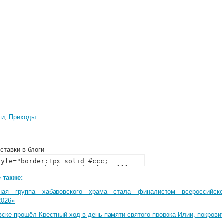
ти
,
Приходы
ставки в блоги
 также:
ная группа хабаровского храма стала финалистом всероссийско
2026»
вске прошёл Крестный ход в день памяти святого пророка Илии, покрови