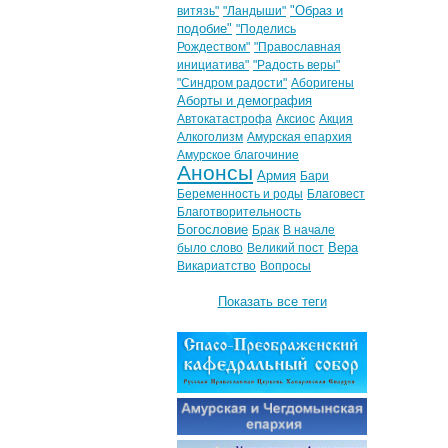
"Образ и
витязь"
"Ландыши"
подобие"
"Поделись
Рождеством"
"Православная
инициатива"
"Радость веры"
"Синдром радости"
Аборигены
Аборты и демография
Автокатастрофа
Аксиос
Акция
Алкоголизм
Амурская епархия
Амурское благочиние
Анонсы
Армия
Бари
Беременность и роды
Благовест
Благотворительность
Богословие
Брак
В начале
Вера
было слово
Великий пост
Викариатство
Вопросы
Показать все теги