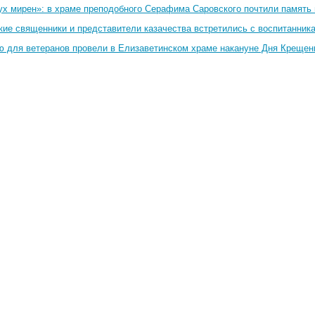
ух мирен»: в храме преподобного Серафима Саровского почтили память 
кие священники и представители казачества встретились с воспитанник
ю для ветеранов провели в Елизаветинском храме накануне Дня Крещен