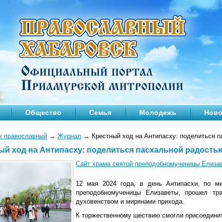
Общество
Семья
Молодежь
Ново
к православный
→
Журнал
→
Крестный ход на Антипасху: поделиться 
ый ход на Антипасху: поделиться пасхальной радость
Сайт храма святой преподобномученицы Елиза
12 мая 2024 года, в день Антипасхи, по м
преподобномученицы Елизаветы, прошел тра
духовенством и мирянами прихода.
К торжественному шествию смогли присоедини