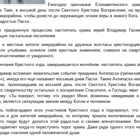
Ежегодно прихожане Елизаветинского хра
х Таин, в восьмой день после Светлого Христова Воскресения, на пр
икрорайона, чтобы донести до окружающих огонек веры в живого Бога, 
адостью Пасхи.
л праздничную процессию настоятель храма иерей Владимир Гасюк
щих пасхальные песнопения.
 и местные жители микрорайона на дружные возгласы крестоходцев 
али улыбками, осеняли себя крестным знамением, снимали на смар
печатлениями от увиденного.
ончания Крестного хода, завершившегося молебном, настоятель храма о
димир вспомнил евангельские события праздника Антипасха (греческая
в»), иногда его еще называют восьмым днем Пасхи. Также Антипасха на
ем, произошедшим на восьмой день после Светлого Христова Воскре
ил свидетельству остальных о воскресении Спасителя, и Господь яви
ему: «Ты поверил, потому что увидел Меня; блаженны невидевшие и
, является связующим звеном между Богом и человеком.
ль поблагодарил всех участников Крестного хода и подчеркнул, что
 но и для жителей микрорайона, по которому прошли молитвенным ш
что люди будут делится этой радостью и своими впечатлениями. Воз
подвигнет когда-то переступить порог храма. Даже ради одного этого 
 ради спасения одной человеческой души.