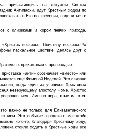
ма, причастившись на литургии Святых
аздник Антипасхи, идут Крестным ходом по
рассказать о Его воскресении, поделиться с
ов с клириками и хором певчих прихода,
«Христос воскресе! Воистину воскресе!!!»
тфоны пасхальное шествие, делясь друг с
братился к прихожанам с проповедью.
 приставка «анти» обозначает «вместо» или
зывается еще Фоминой Неделей. Это связано
сения, когда один из учеников Христовых
л себя неверующему апостолу Фоме. Христос
 уверовавшие». Именно вера, отметил отец
 это важно не только для Елизаветинского
ествием. Это событие городского масштаба
можно кого-то, благодаря Крестному ходу,
человека стоило ходить в Крестные ходы все