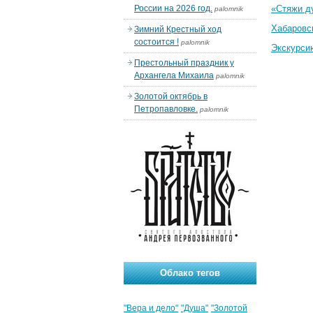
России на 2026 год.
«Стяжи д
palomnik
Хабаровс
Зимний Крестный ход
состоится !
palomnik
Экскурси
Престольный праздник у
Архангела Михаила
palomnik
Золотой октябрь в
Петропавловке.
palomnik
Облако тегов
"Вера и дело"
"Душа"
"Золотой