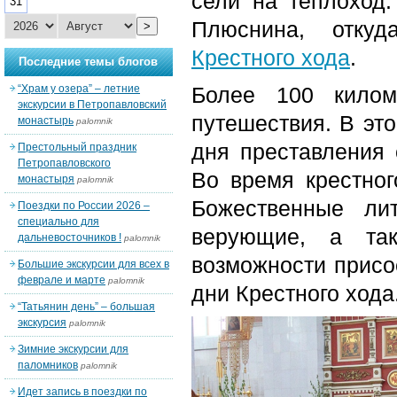
сели на теплоход.
31
Плюснина, отку
>
Крестного хода
.
Последние темы блогов
“Храм у озера” – летние
Более 100 килом
экскурсии в Петропавловский
путешествия.
В эт
монастырь
palomnik
дня преставления
Престольный праздник
Петропавловского
Во время крестног
монастыря
palomnik
Божественные ли
Поездки по России 2026 –
специально для
верующие, а так
дальневосточников !
palomnik
возможности присо
Большие экскурсии для всех в
феврале и марте
palomnik
дни Крестного хода
“Татьянин день” – большая
экскурсия
palomnik
Зимние экскурсии для
паломников
palomnik
Идет запись в поездки по