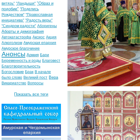
"Образ и
витязь"
"Ландыши"
подобие"
"Поделись
Рождеством"
"Православная
инициатива"
"Радость веры"
"Синдром радости"
Аборигены
Аборты и демография
Автокатастрофа
Аксиос
Акция
Алкоголизм
Амурская епархия
Амурское благочиние
Анонсы
Армия
Бари
Беременность и роды
Благовест
Благотворительность
Богословие
Брак
В начале
Вера
было слово
Великий пост
Викариатство
Вопросы
Показать все теги