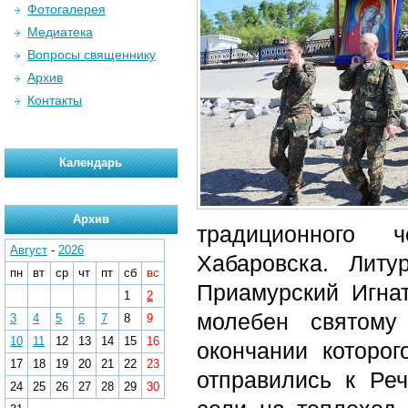
Фотогалерея
Медиатека
Вопросы священнику
Архив
Контакты
Календарь
Архив
традиционного ч
Август
-
2026
Хабаровска. Литу
пн
вт
ср
чт
пт
сб
вс
Приамурский Игна
1
2
молебен святому
3
4
5
6
7
8
9
10
11
12
13
14
15
16
окончании которо
17
18
19
20
21
22
23
отправились к Реч
24
25
26
27
28
29
30