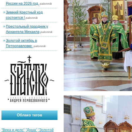
России на 2026 год.
palomnik
Зимний Крестный ход
состоится !
palomnik
Престольный праздник у
Архангела Михаила
palomnik
Золотой октябрь в
Петропавловке.
palomnik
Облако тегов
"Вера и дело"
"Душа"
"Золотой