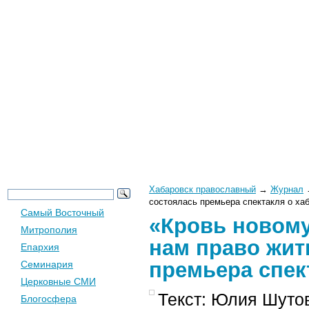
Новости
Церковь
Общество
Хабаровск православный
→
Журнал
состоялась премьера спектакля о ха
Самый Восточный
«Кровь новому
Митрополия
нам право жит
Епархия
премьера спек
Семинария
Церковные СМИ
Текст: Юлия Шутов
Блогосфера