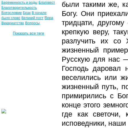
были такими же, к
Беременность и роды
Благовест
Благотворительность
Богу. Они приехал
Богословие
Брак
В начале
Вера
было слово
Великий пост
тридцати, другому
Викариатство
Вопросы
крепкую веру, так
Показать все теги
разлучить их со
жизненный пример
Русскую для нас —
Господь даровал 
веселились или ж
жизненный путь, п
примирились с Бо
конце этого земног
где как светочи,
исповедники, наши 