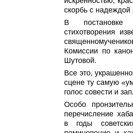
искренностью, кра
скорбь с надеждой 
В постановке 
стихотворения изв
священномученик
Комиссии по кано
Шутовой.
Все это, украшенно
сцене ту самую «ум
голос совести и за
Особо пронзител
перечисление хаб
в годы советски
поминовение и ка