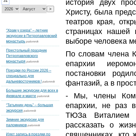
история двух про
31
>
Христу, была пред
театров края, отк
Последние темы блогов
страницах нашей 
“Храм у озера” – летние
экскурсии в Петропавловский
выборе человека м
монастырь
palomnik
Престольный праздник
По словам члена К
Петропавловского
монастыря
епархии иеромо
palomnik
Поездки по России 2026 –
постановки роди
специально для
фантазий, а в прос
дальневосточников !
palomnik
Большие экскурсии для всех в
- Мы, члены Ком
феврале и марте
palomnik
епархии, не раз 
“Татьянин день” – большая
экскурсия
palomnik
ТЮЗа Виталием 
Зимние экскурсии для
рассказать о жиз
паломников
palomnik
священниках, кто 
Идет запись в поездки по