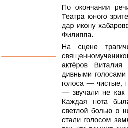
Вконтакте
По окончании реч
Театра юного зрит
Однокласники
дар икону хабаров
Филиппа.
На сцене трагич
священномученик
актёров Виталия
Telegram
дивными голосами 
голоса — чистые, 
— звучали не как 
Каждая нота был
светлой болью о н
стали голосом зем