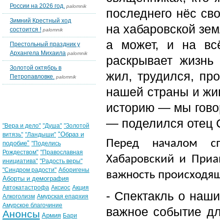
России на 2026 год.
palomnik
последнего нёс сво
Зимний Крестный ход
на хабаровской зем
состоится !
palomnik
а может, и на вс
Престольный праздник у
Архангела Михаила
palomnik
раскрывает жизнь
Золотой октябрь в
жил, трудился, пр
Петропавловке.
palomnik
нашей страны и жи
Облако тегов
историю — мы гово
— поделился отец 
"Вера и дело"
"Душа"
"Золотой
"Образ и
витязь"
"Ландыши"
Перед началом сп
подобие"
"Поделись
Рождеством"
"Православная
Хабаровский и Приа
инициатива"
"Радость веры"
"Синдром радости"
Аборигены
важность происходящ
Аборты и демография
Автокатастрофа
Аксиос
Акция
- Спектакль о наш
Алкоголизм
Амурская епархия
Амурское благочиние
важное событие д
Анонсы
Армия
Бари