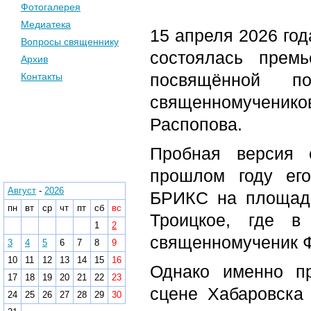
Фотогалерея
Медиатека
15 апреля 2026 год
Вопросы священнику
состоялась прем
Архив
посвящённой п
Контакты
священномучени
Распопова.
Календарь
Пробная версия 
Архив
прошлом году его
Август
-
2026
БРИКС на площадк
пн
вт
ср
чт
пт
сб
вс
Троицкое, где в
1
2
священномученик 
3
4
5
6
7
8
9
10
11
12
13
14
15
16
Однако именно п
17
18
19
20
21
22
23
сцене Хабаровска
24
25
26
27
28
29
30