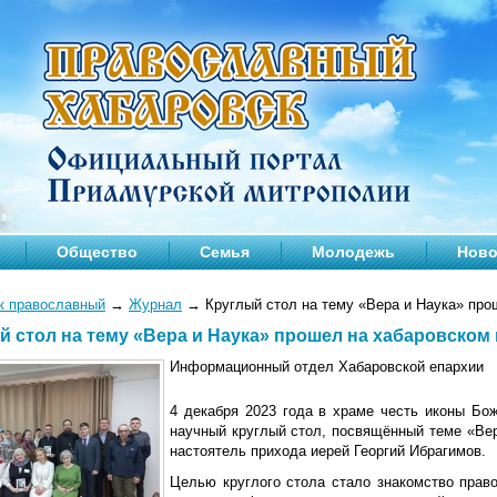
Общество
Семья
Молодежь
Ново
к православный
→
Журнал
→
Круглый стол на тему «Вера и Наука» про
й стол на тему «Вера и Наука» прошел на хабаровском
Информационный отдел Хабаровской епархии
4 декабря 2023 года в храме честь иконы Бо
научный круглый стол, посвящённый теме «Ве
настоятель прихода иерей Георгий Ибрагимов.
Целью круглого стола стало знакомство пра