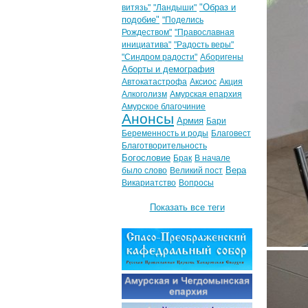
"Образ и
витязь"
"Ландыши"
подобие"
"Поделись
Рождеством"
"Православная
инициатива"
"Радость веры"
"Синдром радости"
Аборигены
Аборты и демография
Автокатастрофа
Аксиос
Акция
Алкоголизм
Амурская епархия
Амурское благочиние
Анонсы
Армия
Бари
Беременность и роды
Благовест
Благотворительность
Богословие
Брак
В начале
Вера
было слово
Великий пост
Викариатство
Вопросы
Показать все теги