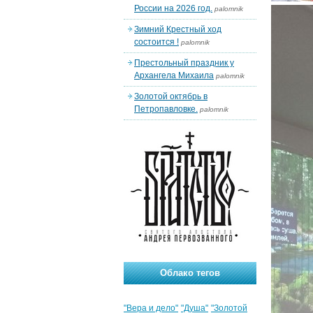
России на 2026 год.
palomnik
Зимний Крестный ход
состоится !
palomnik
Престольный праздник у
Архангела Михаила
palomnik
Золотой октябрь в
Петропавловке.
palomnik
Облако тегов
"Вера и дело"
"Душа"
"Золотой