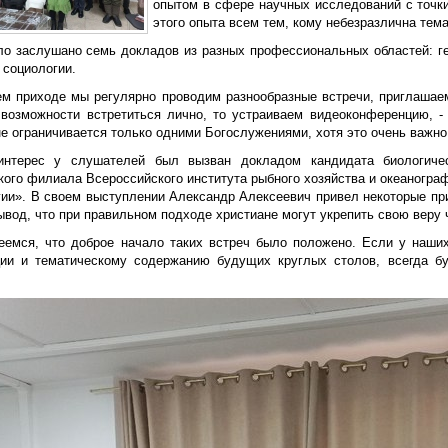
опытом в сфере научных исследований с точк
этого опыта всем тем, кому небезразлична тема
ло заслушано семь докладов из разных профессиональных областей: гео
 социологии.
ем приходе мы регулярно проводим разнообразные встречи, приглашаем
 возможности встретиться лично, то устраиваем видеоконференцию, -
не ограничивается только одними Богослужениями, хотя это очень важн
нтерес у слушателей был вызван докладом кандидата биологичес
кого филиала Всероссийского института рыбного хозяйства и океаногра
гии». В своем выступлении Александр Алексеевич привел некоторые при
вод, что при правильном подходе христиане могут укрепить свою веру ч
еемся, что доброе начало таких встреч было положено. Если у наши
ции и тематическому содержанию будущих круглых столов, всегда б