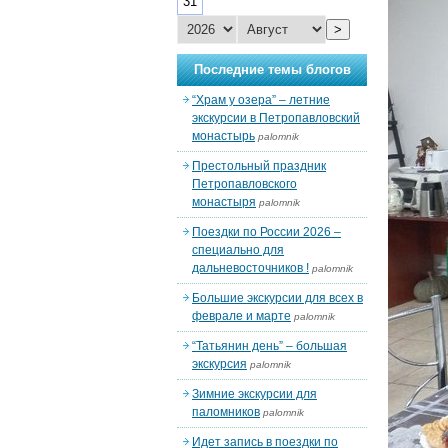
31
>
Последние темы блогов
“Храм у озера” – летние
экскурсии в Петропавловский
монастырь
palomnik
Престольный праздник
Петропавловского
монастыря
palomnik
Поездки по России 2026 –
специально для
дальневосточников !
palomnik
Большие экскурсии для всех в
феврале и марте
palomnik
“Татьянин день” – большая
экскурсия
palomnik
Зимние экскурсии для
паломников
palomnik
Идет запись в поездки по