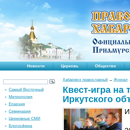
Новости
Церковь
Общество
Хабаровск православный
→
Журнал
Квест-игра на
Самый Восточный
Иркутского об
Митрополия
Епархия
И
Семинария
Церковные СМИ
Блогосфера