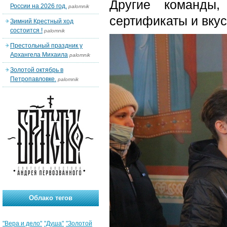
Другие команды,
России на 2026 год.
palomnik
сертификаты и вку
Зимний Крестный ход
состоится !
palomnik
Престольный праздник у
Архангела Михаила
palomnik
Золотой октябрь в
Петропавловке.
palomnik
Облако тегов
"Вера и дело"
"Душа"
"Золотой