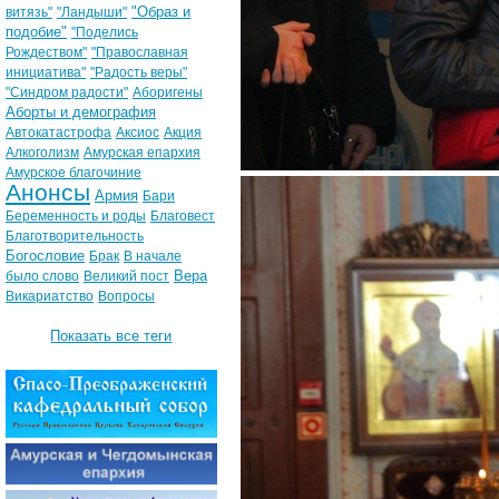
"Образ и
витязь"
"Ландыши"
подобие"
"Поделись
Рождеством"
"Православная
инициатива"
"Радость веры"
"Синдром радости"
Аборигены
Аборты и демография
Автокатастрофа
Аксиос
Акция
Алкоголизм
Амурская епархия
Амурское благочиние
Анонсы
Армия
Бари
Беременность и роды
Благовест
Благотворительность
Богословие
Брак
В начале
Вера
было слово
Великий пост
Викариатство
Вопросы
Показать все теги