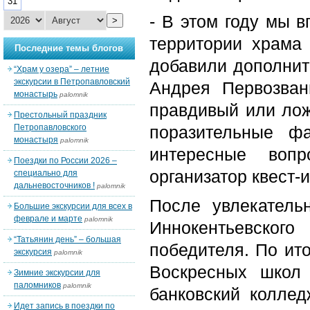
31
- В этом году мы 
>
территории храма 
Последние темы блогов
добавили дополнит
“Храм у озера” – летние
экскурсии в Петропавловский
Андрея Первозван
монастырь
palomnik
правдивый или лож
Престольный праздник
Петропавловского
поразительные фа
монастыря
palomnik
интересные воп
Поездки по России 2026 –
организатор квест-и
специально для
дальневосточников !
palomnik
После увлекатель
Большие экскурсии для всех в
феврале и марте
palomnik
Иннокентьевско
“Татьянин день” – большая
победителя. По ит
экскурсия
palomnik
Воскресных школ 
Зимние экскурсии для
паломников
palomnik
банковский коллед
Идет запись в поездки по