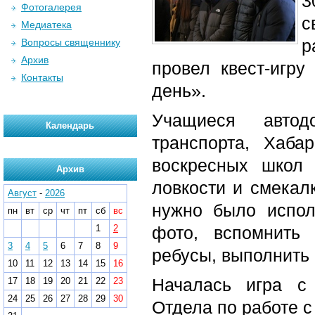
3
Фотогалерея
с
Медиатека
р
Вопросы священнику
Архив
провел квест-игру
Контакты
день».
Учащиеся автод
Календарь
транспорта, Хаба
воскресных школ 
Архив
ловкости и смекал
Август
-
2026
нужно было испол
пн
вт
ср
чт
пт
сб
вс
1
2
фото, вспомнить
3
4
5
6
7
8
9
ребусы, выполнить
10
11
12
13
14
15
16
Началась игра с 
17
18
19
20
21
22
23
24
25
26
27
28
29
30
Отдела по работе 