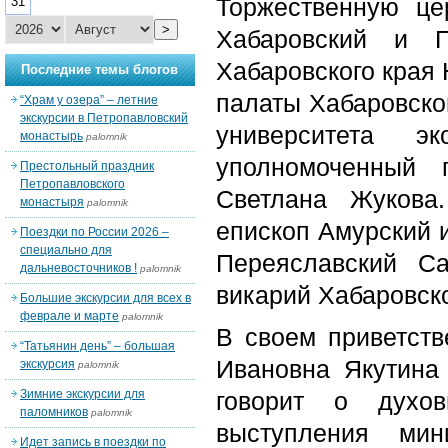
Торжественную це
31
>
Хабаровский и П
Хабаровского края
Последние темы блогов
палаты Хабаровског
“Храм у озера” – летние
экскурсии в Петропавловский
университета 
монастырь
palomnik
уполномоченный 
Престольный праздник
Петропавловского
Светлана Жукова
монастыря
palomnik
епископ Амурский 
Поездки по России 2026 –
специально для
Переяславский Са
дальневосточников !
palomnik
викарий Хабаровск
Большие экскурсии для всех в
феврале и марте
palomnik
В своем приветств
“Татьянин день” – большая
Ивановна Якутина 
экскурсия
palomnik
Зимние экскурсии для
говорит о духо
паломников
palomnik
выступления ми
Идет запись в поездки по