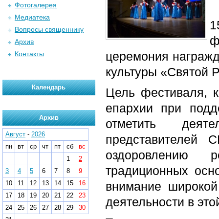
Фотогалерея
Медиатека
1
Вопросы священнику
ф
Архив
церемония награжд
Контакты
культуры «Святой Р
Календарь
Цель фестиваля, к
епархии при подд
Архив
отметить деяте
Август
-
2026
представителей С
пн
вт
ср
чт
пт
сб
вс
оздоровлению 
1
2
традиционных осно
3
4
5
6
7
8
9
10
11
12
13
14
15
16
внимание широкой
17
18
19
20
21
22
23
деятельности в это
24
25
26
27
28
29
30