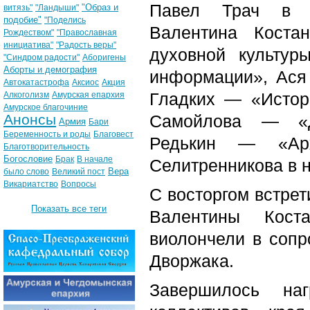
Павел Трач в но
"Образ и
витязь"
"Ландыши"
подобие"
"Поделись
Валентина Коста
Рождеством"
"Православная
инициатива"
"Радость веры"
духовной культу
"Синдром радости"
Аборигены
Аборты и демография
информации», Ася
Автокатастрофа
Аксиос
Акция
Гладких — «Истор
Алкоголизм
Амурская епархия
Амурское благочиние
Анонсы
Самойлова — «До
Армия
Бари
Беременность и роды
Благовест
Редькин — «Арх
Благотворительность
Богословие
Брак
В начале
Селитренникова в 
Вера
было слово
Великий пост
Викариатство
Вопросы
С восторгом встре
Показать все теги
Валентины Кост
виолончели в соп
Дворжака.
Завершилось наг