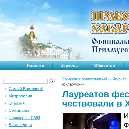
Новости
Церковь
Общество
Хабаровск православный
→
Журнал
филармонии
Самый Восточный
Лауреатов фес
Митрополия
чествовали в 
Епархия
Семинария
И
Церковные СМИ
Ф
Блогосфера