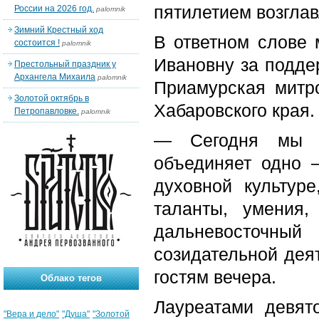
пятилетием возгла
России на 2026 год.
palomnik
Зимний Крестный ход
В ответном слове
состоится !
palomnik
Ивановну за подде
Престольный праздник у
Архангела Михаила
palomnik
Приамурская митр
Золотой октябрь в
Хабаровского края.
Петропавловке.
palomnik
— Сегодня мы п
объединяет одно 
духовной культур
таланты, умения
дальневосточн
созидательной дея
гостям вечера.
Облако тегов
Лауреатами девят
"Вера и дело"
"Душа"
"Золотой