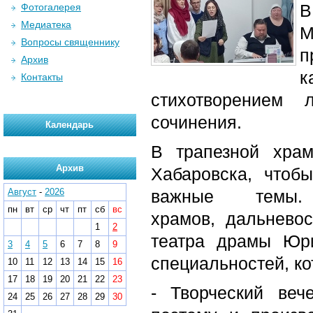
В
Фотогалерея
Медиатека
Вопросы священнику
п
Архив
к
Контакты
стихотворением 
сочинения.
Календарь
В трапезной хра
Архив
Хабаровска, чтоб
Август
-
2026
важные темы
пн
вт
ср
чт
пт
сб
вс
храмов, дальневос
1
2
театра драмы Юр
3
4
5
6
7
8
9
специальностей, ко
10
11
12
13
14
15
16
17
18
19
20
21
22
23
- Творческий ве
24
25
26
27
28
29
30