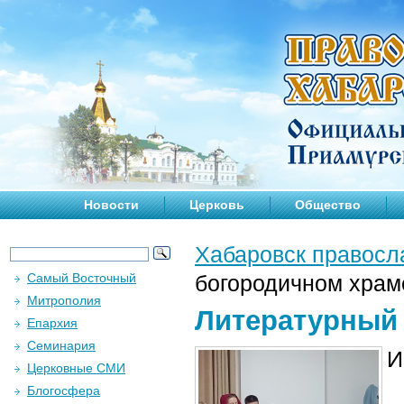
Новости
Церковь
Общество
Хабаровск правосл
Самый Восточный
богородичном храм
Митрополия
Литературный 
Епархия
Семинария
И
Церковные СМИ
Блогосфера