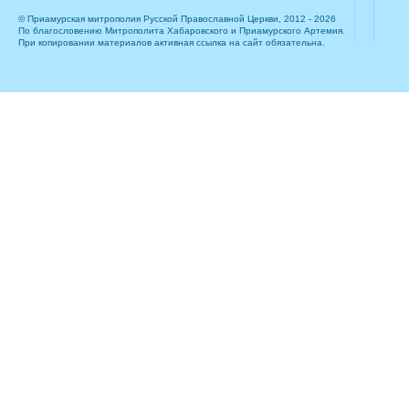
© Приамурская митрополия Русской Православной Церкви, 2012 - 2026
По благословению Митрополита Хабаровского и Приамурского Артемия.
При копировании материалов активная ссылка на сайт обязательна.