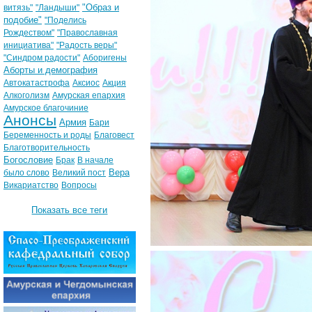
"Образ и
витязь"
"Ландыши"
подобие"
"Поделись
Рождеством"
"Православная
инициатива"
"Радость веры"
"Синдром радости"
Аборигены
Аборты и демография
Автокатастрофа
Аксиос
Акция
Алкоголизм
Амурская епархия
Амурское благочиние
Анонсы
Армия
Бари
Беременность и роды
Благовест
Благотворительность
Богословие
Брак
В начале
Вера
было слово
Великий пост
Викариатство
Вопросы
Показать все теги