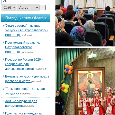
31
>
Последние темы блогов
“Храм у озера” – летние
экскурсии в Петропавловский
монастырь
palomnik
Престольный праздник
Петропавловского
монастыря
palomnik
Поездки по России 2026 –
специально для
дальневосточников !
palomnik
Большие экскурсии для всех в
феврале и марте
palomnik
“Татьянин день” – большая
экскурсия
palomnik
Зимние экскурсии для
паломников
palomnik
Идет запись в поездки по