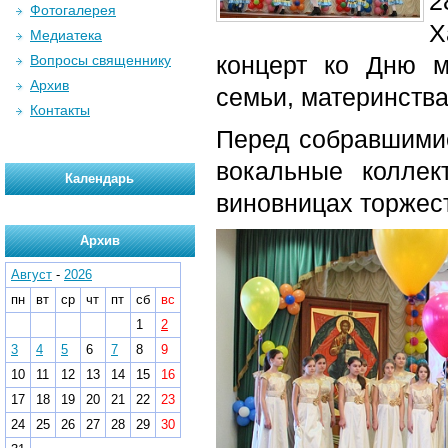
2
Фотогалерея
Х
Медиатека
концерт ко Дню м
Вопросы священнику
Архив
семьи, материнства
Контакты
Перед собравшимис
вокальные коллек
Календарь
виновницах торжес
Архив
Август
-
2026
пн
вт
ср
чт
пт
сб
вс
1
2
3
4
5
6
7
8
9
10
11
12
13
14
15
16
17
18
19
20
21
22
23
24
25
26
27
28
29
30