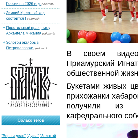
России на 2026 год.
palomnik
Зимний Крестный ход
состоится !
palomnik
Престольный праздник у
Архангела Михаила
palomnik
Золотой октябрь в
Петропавловке.
palomnik
В своем видео
Приамурский Игнат
общественной жизни
Букетами живых ц
прихожанки хабаро
получили из ру
кафедрального соб
Облако тегов
"Вера и дело"
"Душа"
"Золотой