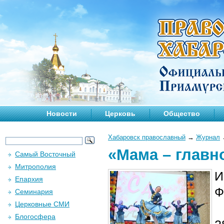
Новости
Церковь
Общество
Хабаровск православный
→
Журнал
«Мама – главн
Самый Восточный
Митрополия
И
Епархия
Ф
Семинария
Церковные СМИ
Блогосфера