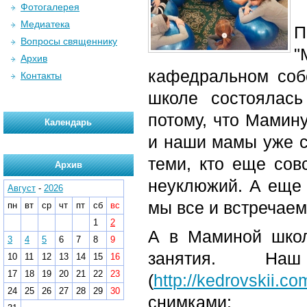
Фотогалерея
Медиатека
П
Вопросы священнику
"
Архив
кафедральном соб
Контакты
школе состоялас
потому, что Мамин
Календарь
и наши мамы уже с
теми, кто еще сов
Архив
неуклюжий. А еще 
Август
-
2026
мы все и встречаем
пн
вт
ср
чт
пт
сб
вс
1
2
А в Маминой школ
3
4
5
6
7
8
9
занятия. На
10
11
12
13
14
15
16
17
18
19
20
21
22
23
(
http://kedrovskii.co
24
25
26
27
28
29
30
снимками: