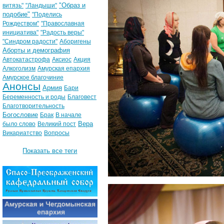
"Образ и
витязь"
"Ландыши"
подобие"
"Поделись
Рождеством"
"Православная
инициатива"
"Радость веры"
"Синдром радости"
Аборигены
Аборты и демография
Автокатастрофа
Аксиос
Акция
Алкоголизм
Амурская епархия
Амурское благочиние
Анонсы
Армия
Бари
Беременность и роды
Благовест
Благотворительность
Богословие
Брак
В начале
Вера
было слово
Великий пост
Викариатство
Вопросы
Показать все теги