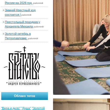
России на 2026 год.
palomnik
Зимний Крестный ход
состоится !
palomnik
Престольный праздник у
Архангела Михаила
palomnik
Золотой октябрь в
Петропавловке.
palomnik
Облако тегов
"Вера и дело"
"Душа"
"Золотой