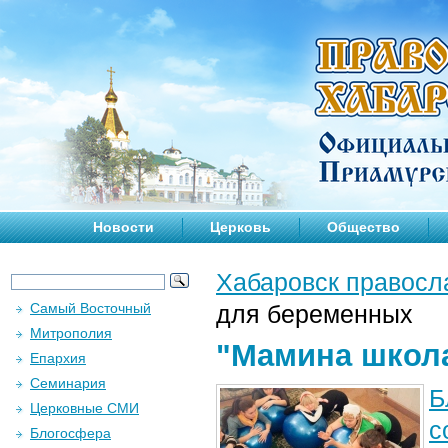
Новости
Церковь
Общество
Хабаровск правосл
Самый Восточный
для беременных
Митрополия
"Мамина школа
Епархия
Семинария
Б
Церковные СМИ
с
Блогосфера