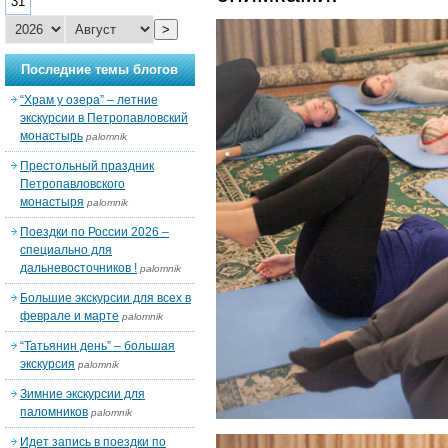
31
>
Последние темы блогов
“Храм у озера” – летние
экскурсии в Петропавловский
монастырь
palomnik
Престольный праздник
Петропавловского
монастыря
palomnik
Поездки по России 2026 –
специально для
дальневосточников !
palomnik
Большие экскурсии для всех в
феврале и марте
palomnik
“Татьянин день” – большая
экскурсия
palomnik
Зимние экскурсии для
паломников
palomnik
Идет запись в поездки по