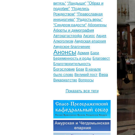
"Образ и
витязь"
"Ландыши"
подобие"
"Поделись
Рождеством"
"Православная
инициатива"
"Радость веры"
"Синдром радости"
Аборигены
Аборты и демография
Автокатастрофа
Аксиос
Акция
Алкоголизм
Амурская епархия
Амурское благочиние
Анонсы
Армия
Бари
Беременность и роды
Благовест
Благотворительность
Богословие
Брак
В начале
Вера
было слово
Великий пост
Викариатство
Вопросы
Показать все теги