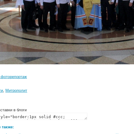
 фоторепортаж
ти
,
Митрополит
ставки в блоги
 также: