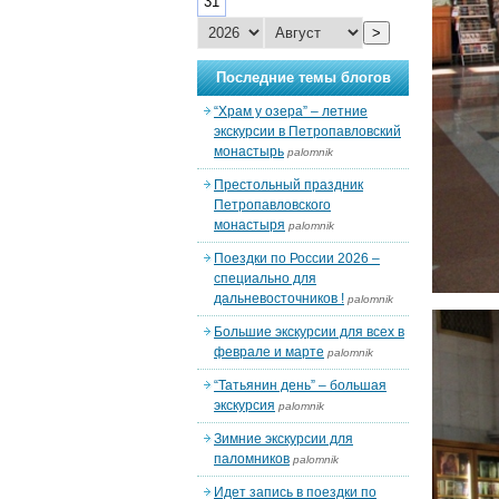
31
>
Последние темы блогов
“Храм у озера” – летние
экскурсии в Петропавловский
монастырь
palomnik
Престольный праздник
Петропавловского
монастыря
palomnik
Поездки по России 2026 –
специально для
дальневосточников !
palomnik
Большие экскурсии для всех в
феврале и марте
palomnik
“Татьянин день” – большая
экскурсия
palomnik
Зимние экскурсии для
паломников
palomnik
Идет запись в поездки по