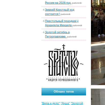
России на 2026 год.
palomnik
Зимний Крестный ход
состоится !
palomnik
Престольный праздник у
Архангела Михаила
palomnik
Золотой октябрь в
Петропавловке.
palomnik
Облако тегов
"Вера и дело"
"Душа"
"Золотой