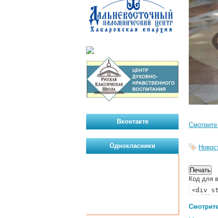
Вконтакте
Смотрите
Однокласники
Новос
Код для в
Смотрите