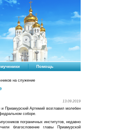
мученики
Помощь
чников на служение
е
13.09.2019
й и Приамурский Артемий возглавил молебен
афедральном соборе.
ыпускников пограничных институтов, недавно
учили благословение главы Приамурской