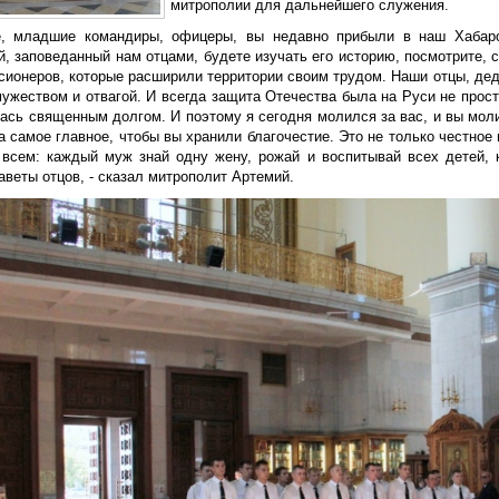
митрополии для дальнейшего служения.
е, младшие командиры, офицеры, вы недавно прибыли в наш Хабаро
, заповеданный нам отцами, будете изучать его историю, посмотрите, 
сионеров, которые расширили территории своим трудом. Наши отцы, дед
мужеством и отвагой. И всегда защита Отечества была на Руси не прос
лась священным долгом. И поэтому я сегодня молился за вас, и вы мол
 а самое главное, чтобы вы хранили благочестие. Это не только честное
 всем: каждый муж знай одну жену, рожай и воспитывай всех детей, 
аветы отцов, - сказал митрополит Артемий.