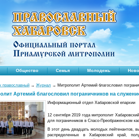
Общество
Семья
Молодежь
Ново
к православный
→
Журнал
→
Митрополит Артемий благословил пограни
олит Артемий благословил пограничников на служени
Информационный отдел Хабаровской епархии
12 сентября 2019 года митрополит Хабаровски
для пограничников в Спасо-Преображенском к
В этот день двадцать молодых лейтенантов, в
распределенных в Хабаровский край, пол