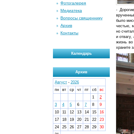
Фотогалерея
- Дороги
Медиатека
врученный
Вопросы священнику
было мис
Архив
честью, 
но счита
Контакты
и отвагу,
жизнь во
храните з
Календарь
Архив
Август
-
2026
пн
вт
ср
чт
пт
сб
вс
1
2
3
4
5
6
7
8
9
10
11
12
13
14
15
16
17
18
19
20
21
22
23
24
25
26
27
28
29
30