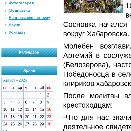
Фотогалерея
1
Медиатека
в
Вопросы священнику
Сосновка начался
Архив
вокруг Хабаровска.
Контакты
Молебен возглав
Календарь
Артемий в сослуж
(Белозерова), наст
Архив
Победоносца в сел
Август
-
2026
клириков хабаровск
пн
вт
ср
чт
пт
сб
вс
После молитвы в
1
2
3
4
5
6
7
8
9
крестоходцам:
10
11
12
13
14
15
16
-Что для нас знач
17
18
19
20
21
22
23
24
25
26
27
28
29
30
деятельное свидет