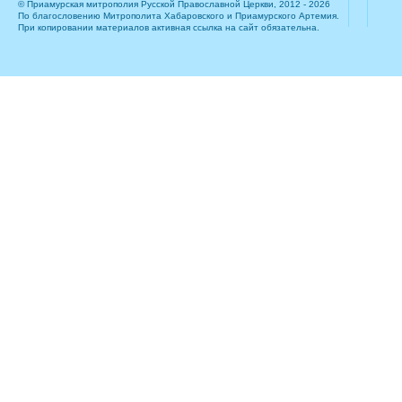
© Приамурская митрополия Русской Православной Церкви, 2012 - 2026
По благословению Митрополита Хабаровского и Приамурского Артемия.
При копировании материалов активная ссылка на сайт обязательна.