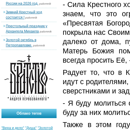
- Сила Крестного х
России на 2026 год.
palomnik
знаем, что это о
Зимний Крестный ход
состоится !
palomnik
«Пресвятая Богоро
Престольный праздник у
покрыла нас Своим 
Архангела Михаила
palomnik
далеко от дома, п
Золотой октябрь в
Петропавловке.
palomnik
Матерь Божия пом
всегда просить Её, 
Радует то, что в 
идут с родителями
сверстниками и за
- Я буду молиться 
буду за них молить
Облако тегов
Также в этом год
"Вера и дело"
"Душа"
"Золотой