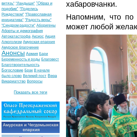
хабаровчанки.
"Образ и
витязь"
"Ландыши"
подобие"
"Поделись
Рождеством"
"Православная
Напомним, что по 
инициатива"
"Радость веры"
может любой жела
"Синдром радости"
Аборигены
Аборты и демография
Автокатастрофа
Аксиос
Акция
Алкоголизм
Амурская епархия
Амурское благочиние
Анонсы
Армия
Бари
Беременность и роды
Благовест
Благотворительность
Богословие
Брак
В начале
Вера
было слово
Великий пост
Викариатство
Вопросы
Показать все теги