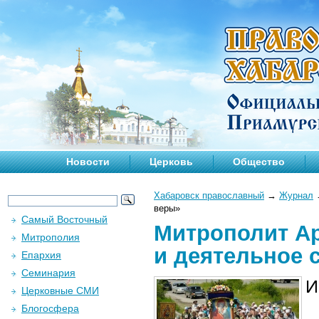
Новости
Церковь
Общество
Хабаровск православный
→
Журнал
веры»
Самый Восточный
Митрополит Ар
Митрополия
и деятельное 
Епархия
Семинария
И
Церковные СМИ
Блогосфера