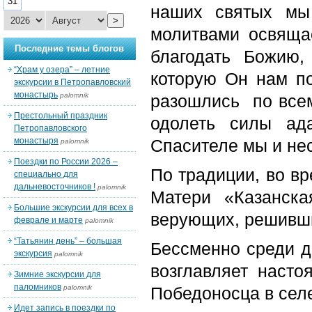
31
наших святых мы
>
молитвами освящае
Последние темы блогов
благодать Божию,
“Храм у озера” – летние
которую Он нам по
экскурсии в Петропавловский
монастырь
palomnik
разошлись по всем
Престольный праздник
одолеть силы ад
Петропавловского
монастыря
Спасителе мы и нес
palomnik
Поездки по России 2026 –
По традиции, во в
специально для
дальневосточников !
palomnik
Матери «Казанска
Большие экскурсии для всех в
верующих, решивши
феврале и марте
palomnik
“Татьянин день” – большая
Бессменно среди д
экскурсия
palomnik
возглавляет насто
Зимние экскурсии для
паломников
palomnik
Победоносца в сел
Идет запись в поездки по