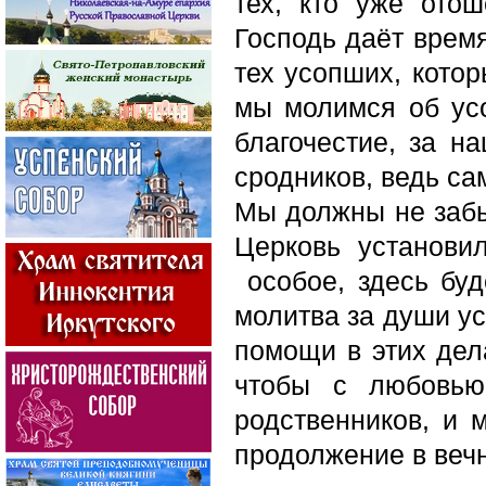
тех, кто уже ото
Господь даёт время
тех усопших, кото
мы молимся об усо
благочестие, за 
сродников, ведь са
Мы должны не забыв
Церковь установи
особое, здесь буд
молитва за души у
помощи в этих дел
чтобы с любовью
родственников, и 
продолжение в вечн