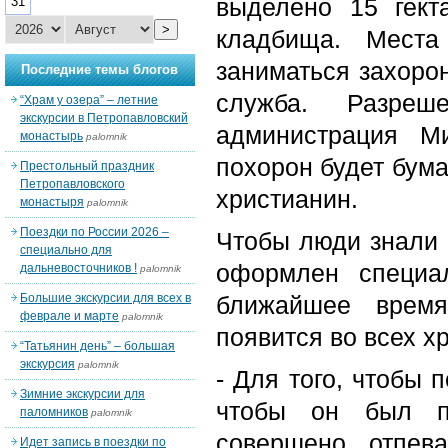
выделено 15 гект
31
>
кладбища. Места
заниматься захоро
Последние темы блогов
служба. Разреш
“Храм у озера” – летние
экскурсии в Петропавловский
администрация М
монастырь
palomnik
похорон будет бума
Престольный праздник
Петропавловского
христианин.
монастыря
palomnik
Поездки по России 2026 –
Чтобы люди знали 
специально для
оформлен специа
дальневосточников !
palomnik
Большие экскурсии для всех в
ближайшее врем
феврале и марте
palomnik
появится во всех х
“Татьянин день” – большая
экскурсия
palomnik
- Для того, чтобы 
Зимние экскурсии для
чтобы он был пр
паломников
palomnik
совершено отпев
Идет запись в поездки по