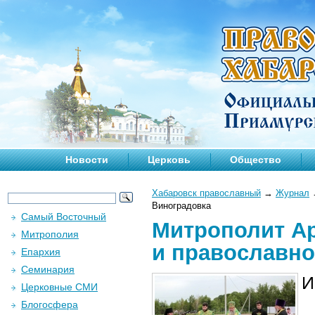
Новости
Церковь
Общество
Хабаровск православный
→
Журнал
Виноградовка
Самый Восточный
Митрополит Ар
Митрополия
и православно
Епархия
Семинария
И
Церковные СМИ
Блогосфера