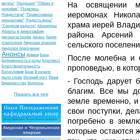
На освящении мо
"Образ и
витязь"
"Ландыши"
подобие"
"Поделись
иеромонах Никола
Рождеством"
"Православная
инициатива"
"Радость веры"
храма иерей Влади
"Синдром радости"
Аборигены
Аборты и демография
района Арсений 
Автокатастрофа
Аксиос
Акция
сельского поселен
Алкоголизм
Амурская епархия
Амурское благочиние
Анонсы
Армия
Бари
После молебна и 
Беременность и роды
Благовест
проповедью, в кото
Благотворительность
Богословие
Брак
В начале
Вера
было слово
Великий пост
- Господь дарует б
Викариатство
Вопросы
благим. Все мы д
Показать все теги
земле временно, и 
свои поступки, де
погребено в земл
которые остаются ж