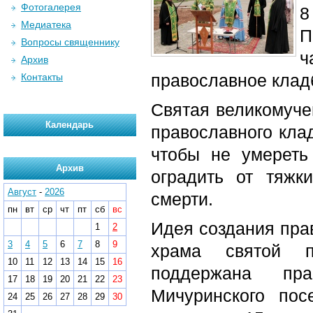
Фотогалерея
8
Медиатека
П
Вопросы священнику
ч
Архив
православное клад
Контакты
Святая великомуче
Календарь
православного кла
чтобы не умереть
Архив
оградить от тяжк
Август
-
2026
смерти.
пн
вт
ср
чт
пт
сб
вс
Идея создания пра
1
2
3
4
5
6
7
8
9
храма святой п
10
11
12
13
14
15
16
поддержана пр
17
18
19
20
21
22
23
Мичуринского по
24
25
26
27
28
29
30