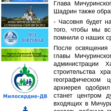
Глава Мичуринско
Шадрин также обра
- Часовня будет н
того, чтобы мы в
помнили о наших ср
После освящения 
главы Мичуринско
администрации Х
строительства хр
географическом 
архиерея одобрил
станет центром 
входящих в Мичур