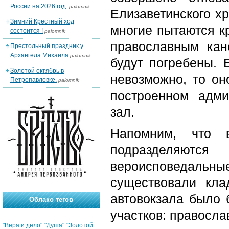
России на 2026 год.
palomnik
Елизаветинского х
Зимний Крестный ход
многие пытаются кр
состоится !
palomnik
православным кан
Престольный праздник у
Архангела Михаила
palomnik
будут погребены. 
Золотой октябрь в
невозможно, то он
Петропавловке.
palomnik
построенном адми
зал.
Напомним, что 
подразделяют
вероисповедаль
существовали кл
автовокзала было 
Облако тегов
участков: правосла
"Вера и дело"
"Душа"
"Золотой