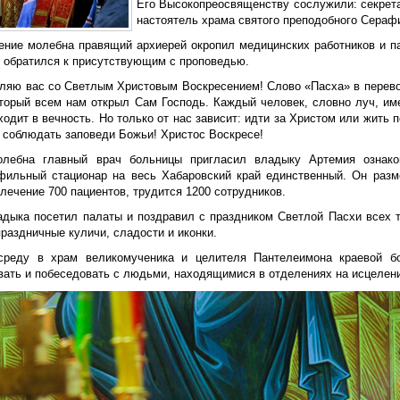
Его Высокопреосвященству сослужили: секрета
настоятель храма святого преподобного Сераф
ение молебна правящий архиерей окропил медицинских работников и п
и обратился к присутствующим с проповедью.
вляю вас со Светлым Христовым Воскресением! Слово «Пасха» в перевод
оторый всем нам открыл Сам Господь. Каждый человек, словно луч, име
ходит в вечность. Но только от нас зависит: идти за Христом или жить
и соблюдать заповеди Божьи! Христос Воскресе!
лебна главный врач больницы пригласил владыку Артемия ознако
фильный стационар на весь Хабаровский край единственный. Он разме
лечение 700 пациентов, трудится 1200 сотрудников.
адыка посетил палаты и поздравил с праздником Светлой Пасхи всех те
раздничные куличи, сладости и иконки.
реду в храм великомученика и целителя Пантелеимона краевой б
вать и побеседовать с людьми, находящимися в отделениях на исцелен