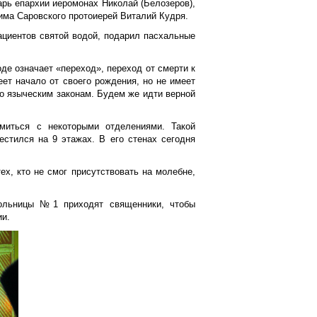
рь епархии иеромонах Николай (Белозеров),
има Саровского протоиерей Виталий Кудря.
ациентов святой водой, подарил пасхальные
е означает «переход», переход от смерти к
ет начало от своего рождения, но не имеет
 по языческим законам. Будем же идти верной
миться с некоторыми отделениями. Такой
стился на 9 этажах. В его стенах сегодня
х, кто не смог присутствовать на молебне,
ольницы №1 приходят священники, чтобы
ии.