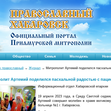
Общество
Семья
Молодежь
Ново
к православный
→
Журнал
→
Митрополит Артемий поделился пасхально
олит Артемий поделился пасхальной радостью с паци
Информационный отдел Хабаровской епархии
19 апреля 2023 года, в Среду Светлой седми
Артемий совершил молебен в храме великому
больнице №1 г. Хабаровска.