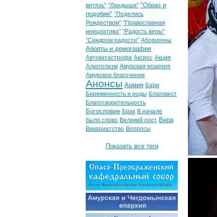
"Образ и
витязь"
"Ландыши"
подобие"
"Поделись
Рождеством"
"Православная
инициатива"
"Радость веры"
"Синдром радости"
Аборигены
Аборты и демография
Автокатастрофа
Аксиос
Акция
Алкоголизм
Амурская епархия
Амурское благочиние
Анонсы
Армия
Бари
Беременность и роды
Благовест
Благотворительность
Богословие
Брак
В начале
Вера
было слово
Великий пост
Викариатство
Вопросы
Показать все теги