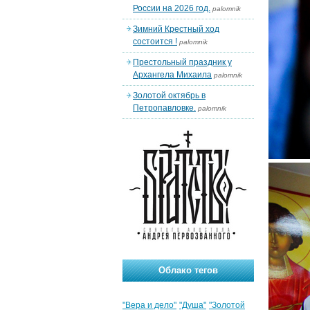
России на 2026 год.
palomnik
Зимний Крестный ход
состоится !
palomnik
Престольный праздник у
Архангела Михаила
palomnik
Золотой октябрь в
Петропавловке.
palomnik
Облако тегов
"Вера и дело"
"Душа"
"Золотой