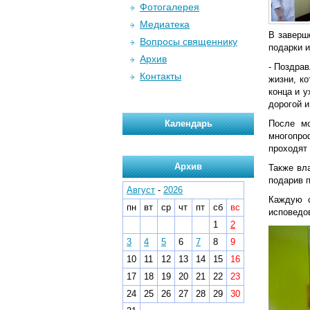
Фотогалерея
Медиатека
В заверш
Вопросы священнику
подарки 
Архив
- Поздра
Контакты
жизни, к
конца и у
дорогой 
Календарь
После мо
многопро
проходят 
Архив
Также вл
подарив п
Август
-
2026
Каждую с
пн
вт
ср
чт
пт
сб
вс
исповедо
1
2
3
4
5
6
7
8
9
10
11
12
13
14
15
16
17
18
19
20
21
22
23
24
25
26
27
28
29
30