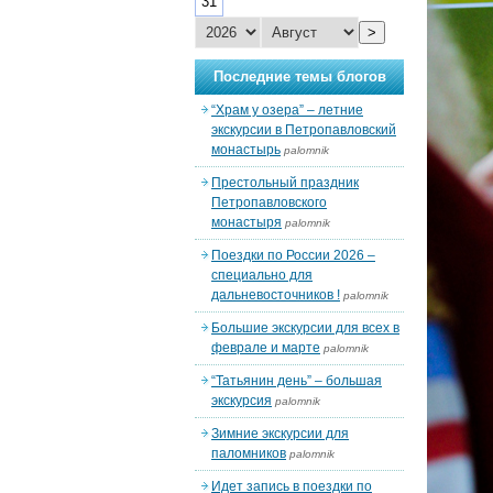
31
>
Последние темы блогов
“Храм у озера” – летние
экскурсии в Петропавловский
монастырь
palomnik
Престольный праздник
Петропавловского
монастыря
palomnik
Поездки по России 2026 –
специально для
дальневосточников !
palomnik
Большие экскурсии для всех в
феврале и марте
palomnik
“Татьянин день” – большая
экскурсия
palomnik
Зимние экскурсии для
паломников
palomnik
Идет запись в поездки по