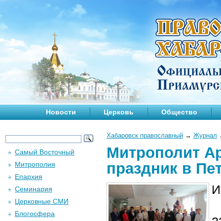
Новости
Церковь
Общество
Хабаровск православный
→
Журнал
Митрополит Ар
Самый Восточный
праздник в Пе
Митрополия
Епархия
И
Семинария
Церковные СМИ
Блогосфера