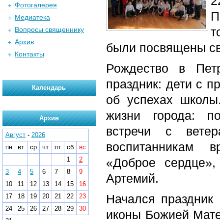
2
Фотогалерея
П
Медиатека
т
Вопросы священнику
Архив
были посвящены св
Контакты
Рождество в Пет
праздник: дети с п
Календарь
об успехах школы
жизни города: по
Архив
встречи с вете
Август
-
2026
воспитанникам в
пн
вт
ср
чт
пт
сб
вс
1
2
«Доброе сердце»,
3
4
5
6
7
8
9
Артемий.
10
11
12
13
14
15
16
Начался праздник
17
18
19
20
21
22
23
24
25
26
27
28
29
30
иконы Божией Мате