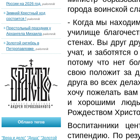
России на 2026 год.
palomnik
города воинской сл
Зимний Крестный ход
состоится !
palomnik
- Когда мы находим
Престольный праздник у
училище благочест
Архангела Михаила
palomnik
стенах. Вы друг др
Золотой октябрь в
Петропавловке.
palomnik
учат, и заботятся 
потому что нет бо
свою положит за д
друга во всех дела
хочу пожелать вам
и хорошими людь
Рождеством Христо
Облако тегов
Воспитанники цен
стипендию. По рез
"Вера и дело"
"Душа"
"Золотой