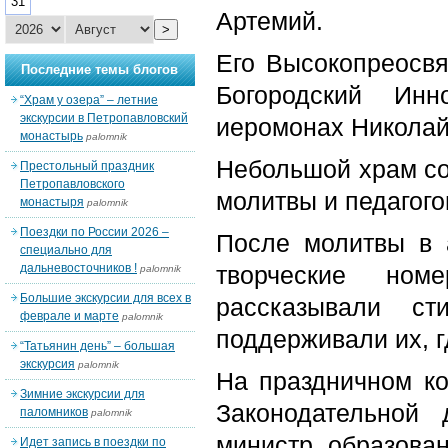
31
Артемий.
>
Его Высокопреосвя
Последние темы блогов
Богородский Инн
“Храм у озера” – летние
экскурсии в Петропавловский
иеромонах Николай
монастырь
palomnik
Небольшой храм со
Престольный праздник
Петропавловского
молитвы и педагого
монастыря
palomnik
Поездки по России 2026 –
После молитвы в 
специально для
дальневосточников !
творческие ном
palomnik
Большие экскурсии для всех в
рассказывали ст
феврале и марте
palomnik
поддерживали их, г
“Татьянин день” – большая
экскурсия
palomnik
На праздничном ко
Зимние экскурсии для
Законодательной
паломников
palomnik
министр образова
Идет запись в поездки по