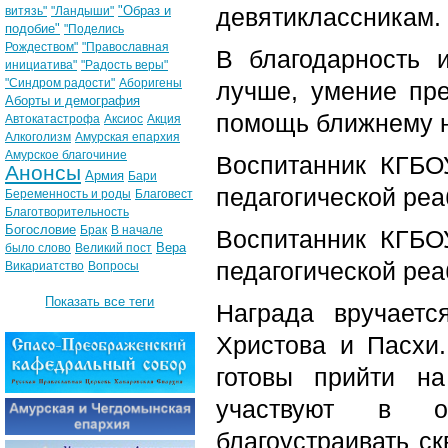
"Образ и
девятиклассникам.
витязь"
"Ландыши"
подобие"
"Поделись
Рождеством"
"Православная
В благодарность 
инициатива"
"Радость веры"
"Синдром радости"
Аборигены
лучше, умение пре
Аборты и демография
помощь ближнему н
Автокатастрофа
Аксиос
Акция
Алкоголизм
Амурская епархия
Амурское благочиние
Воспитанник КГБОУ
Анонсы
Армия
Бари
педагогической ре
Беременность и роды
Благовест
Благотворительность
Богословие
Брак
В начале
Воспитанник КГБОУ
Вера
было слово
Великий пост
педагогической реа
Викариатство
Вопросы
Показать все теги
Награда вручаетс
Христова и Пасхи.
готовы прийти н
участвуют в о
благоустраивать ск