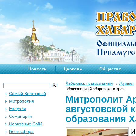
Новости
Церковь
Общество
Хабаровск православный
→
Журнал
образования Хабаровского края
Самый Восточный
Митрополит Ар
Митрополия
августовской 
Епархия
образования Х
Семинария
Церковные СМИ
И
Блогосфера