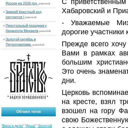
С приветственным
России на 2026 год.
palomnik
Хабаровский и При
Зимний Крестный ход
состоится !
palomnik
- Уважаемые Мих
Престольный праздник у
дорогие участники
Архангела Михаила
palomnik
Золотой октябрь в
Прежде всего хочу
Петропавловке.
palomnik
Вами в рамках ав
большим христиан
Это очень знамена
дни.
Церковь вспоминает
на кресте, взял т
взошел на гору Фа
Облако тегов
свою Божественную
"Вера и дело"
"Душа"
"Золотой