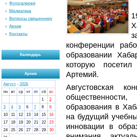
Фотогалерея
Медиатека
1
Вопросы священнику
Х
Архив
з
Контакты
конференции рабо
образовании Хаба
Календарь
которую посетил
Артемий.
Архив
Август
-
2026
Августовская ко
пн
вт
ср
чт
пт
сб
вс
общественности,
1
2
образования в Хаб
3
4
5
6
7
8
9
10
11
12
13
14
15
16
на будущий учебны
17
18
19
20
21
22
23
инновации в обра
24
25
26
27
28
29
30
внимания актуал