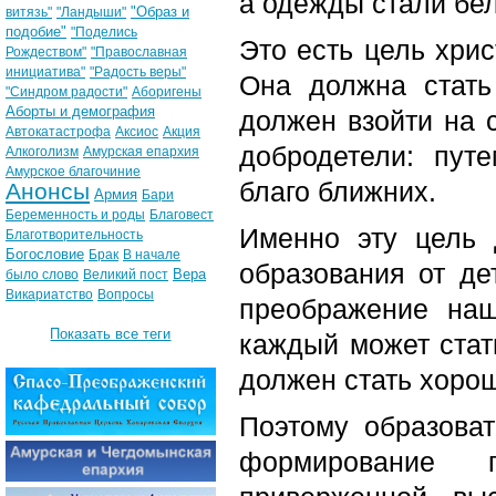
а одежды стали бел
"Образ и
витязь"
"Ландыши"
подобие"
"Поделись
Это есть цель хри
Рождеством"
"Православная
инициатива"
"Радость веры"
Она должна стать
"Синдром радости"
Аборигены
Аборты и демография
должен взойти на 
Автокатастрофа
Аксиос
Акция
добродетели: пут
Алкоголизм
Амурская епархия
Амурское благочиние
благо ближних.
Анонсы
Армия
Бари
Беременность и роды
Благовест
Именно эту цель 
Благотворительность
Богословие
Брак
В начале
образования от де
Вера
было слово
Великий пост
Викариатство
Вопросы
преображение на
Показать все теги
каждый может стат
должен стать хоро
Поэтому образова
формирование 