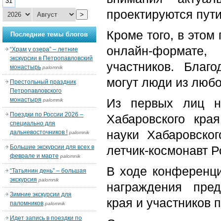
31
проектируются пути
>
Кроме того, в этом
Последние темы блогов
онлайн-формате,
“Храм у озера” – летние
экскурсии в Петропавловский
участников. Благ
монастырь
palomnik
могут люди из любо
Престольный праздник
Петропавловского
монастыря
Из первых лиц на
palomnik
Поездки по России 2026 –
Хабаровского кра
специально для
науки Хабаровског
дальневосточников !
palomnik
Большие экскурсии для всех в
летчик-космонавт 
феврале и марте
palomnik
В ходе конференц
“Татьянин день” – большая
экскурсия
palomnik
награждения пред
Зимние экскурсии для
края и участников 
паломников
palomnik
Идет запись в поездки по