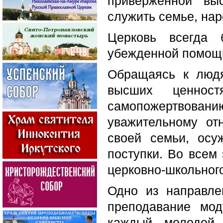
приверженной вы
служить семье, нар
Церковь всегда 
убежденной помощн
Обращаясь к людя
высших ценност
самопожертвовани
уважительному от
своей семьи, осу
поступки. Во всем
церковно-школьного
Одно из направле
преподавание мод
каждый молодой 