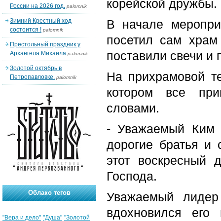
корейской дружбы.
России на 2026 год.
palomnik
Зимний Крестный ход
В начале меропри
состоится !
palomnik
посетил сам храм 
Престольный праздник у
поставили свечи и
Архангела Михаила
palomnik
Золотой октябрь в
На прихрамовой те
Петропавловке.
palomnik
котором все при
словами.
- Уважаемый Ким 
дорогие братья и 
этот воскресный 
Господа.
Облако тегов
Уважаемый лидер 
вдохновился его
"Вера и дело"
"Душа"
"Золотой