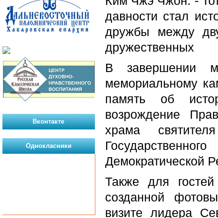
Ким Чжэ Чжон. - То
давности стал ист
дружбы между дв
дружественных
В завершении ми
мемориальному кам
память об истор
возрождение Пра
Вконтакте
храма святителя
Государственног
Однокласники
Демократической Р
Также для гостей
созданной фотовы
визите лидера Се