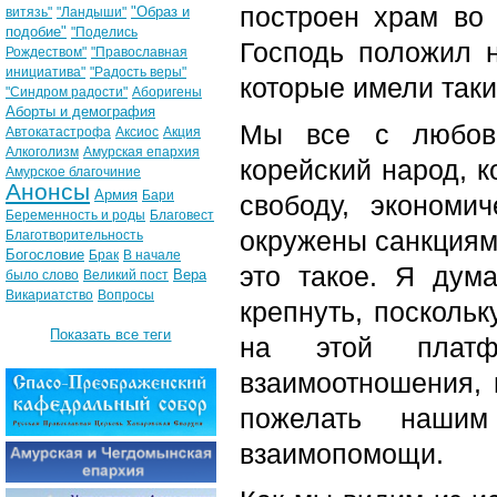
построен храм во
"Образ и
витязь"
"Ландыши"
подобие"
"Поделись
Господь положил н
Рождеством"
"Православная
инициатива"
"Радость веры"
которые имели так
"Синдром радости"
Аборигены
Аборты и демография
Мы все с любов
Автокатастрофа
Аксиос
Акция
Алкоголизм
Амурская епархия
корейский народ, к
Амурское благочиние
Анонсы
Армия
Бари
свободу, экономи
Беременность и роды
Благовест
окружены санкциями
Благотворительность
Богословие
Брак
В начале
это такое. Я дум
Вера
было слово
Великий пост
Викариатство
Вопросы
крепнуть, поскольк
Показать все теги
на этой платф
взаимоотношения, 
пожелать нашим
взаимопомощи.