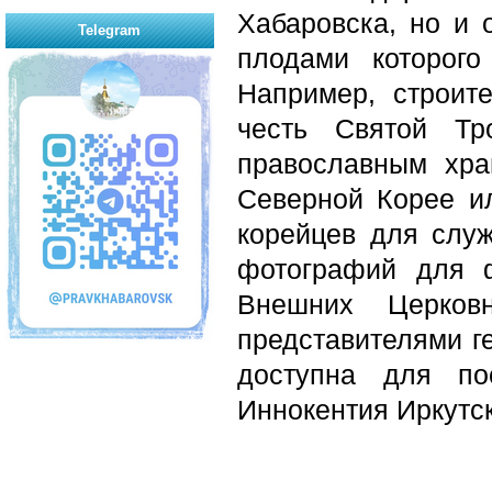
Хабаровска, но и 
Telegram
плодами которог
Например, строит
честь Святой Тр
православным хра
Северной Корее и
корейцев для служ
фотографий для 
Внешних Церков
представителями г
доступна для по
Иннокентия Иркутск