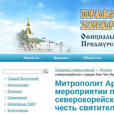
Новости
Церковь
Общество
Хабаровск православный
→
Журнал
северокорейского лидера Ким Чен Ир
Самый Восточный
Митрополит Ар
Митрополия
мероприятии п
Епархия
северокорейск
Семинария
Церковные СМИ
честь святите
Блогосфера