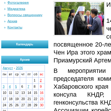
Фотогалерея
И
Медиатека
Вопросы священнику
1
Архив
ч
Контакты
с
посвященное 20-ле
Календарь
Чен Ира этого храм
Приамурский Артем
Архив
Август
-
2026
В мероприятии 
пн
вт
ср
чт
пт
сб
вс
председателя коми
1
2
Хабаровского края
3
4
5
6
7
8
9
10
11
12
13
14
15
16
консула КНДР, 
17
18
19
20
21
22
23
генконсульства КН
24
25
26
27
28
29
30
Ассоциации корейс