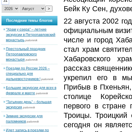
31
Бейк Ку Сен, духов
>
22 августа 2002 го
Последние темы блогов
официальным визит
“Храм у озера” – летние
экскурсии в Петропавловский
числе и город Хаба
монастырь
palomnik
стал храм святител
Престольный праздник
Петропавловского
Хабаровского хра
монастыря
palomnik
рассказ священник
Поездки по России 2026 –
специально для
укрепил его в мы
дальневосточников !
palomnik
Прибыв в Пхеньян,
Большие экскурсии для всех в
феврале и марте
palomnik
столице Корейск
“Татьянин день” – большая
первого в стране
экскурсия
palomnik
Троицы. Троицкий 
Зимние экскурсии для
паломников
palomnik
сегодня он являет
Идет запись в поездки по