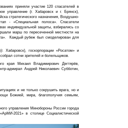
ованиях приняли участие 120 спасателей в
е управление (г. Хабаровск и г. Брянск),
йска стратегического назначения, Воздушно-
ап - «Специальная полоса». Спасатели
твах индивидуальной защиты, взбирались со
ершали марш по пересеченной местности на
фета». Каждый рубеж был смоделирован для
г. Хабаровск), госкорпорации «Росатом» и
 собрал сотни зрителей и болельщиков.
ого края Михаил Владимирович Дегтярёв,
онтр-адмирал Андрей Николаевич Субботин,
итуациях и не только сокрушить врага, но и
ощи Божией, мира, благополучия семьям,
вного управления Минобороны России города
«АрМИ-2021» в столице Социалистической