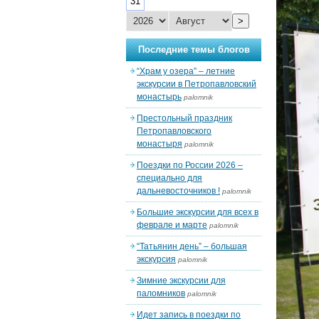
31
>
Последние темы блогов
“Храм у озера” – летние
экскурсии в Петропавловский
монастырь
palomnik
Престольный праздник
Петропавловского
монастыря
palomnik
Поездки по России 2026 –
специально для
дальневосточников !
palomnik
Большие экскурсии для всех в
феврале и марте
palomnik
“Татьянин день” – большая
экскурсия
palomnik
Зимние экскурсии для
паломников
palomnik
Идет запись в поездки по