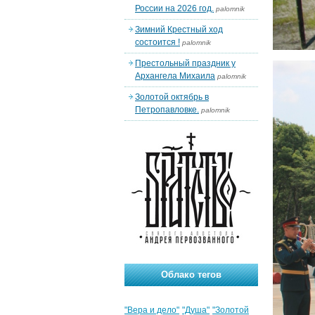
России на 2026 год.
palomnik
Зимний Крестный ход
состоится !
palomnik
Престольный праздник у
Архангела Михаила
palomnik
Золотой октябрь в
Петропавловке.
palomnik
Облако тегов
"Вера и дело"
"Душа"
"Золотой