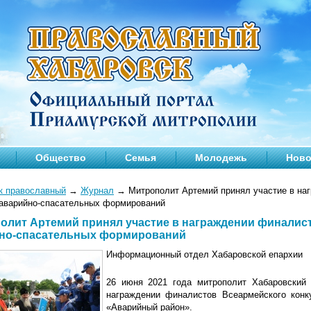
Общество
Семья
Молодежь
Ново
к православный
→
Журнал
→
Митрополит Артемий принял участие в на
 аварийно-спасательных формирований
олит Артемий принял участие в награждении финалис
но-спасательных формирований
Информационный отдел Хабаровской епархии
26 июня 2021 года митрополит Хабаровский
награждении финалистов Всеармейского конк
«Аварийный район».