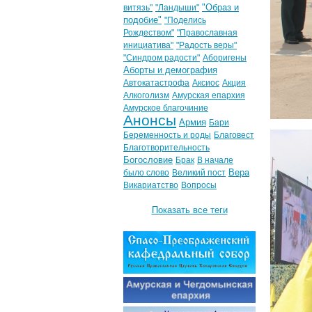
"Образ и
витязь"
"Ландыши"
подобие"
"Поделись
Рождеством"
"Православная
инициатива"
"Радость веры"
"Синдром радости"
Аборигены
Аборты и демография
Автокатастрофа
Аксиос
Акция
Алкоголизм
Амурская епархия
Амурское благочиние
Анонсы
Армия
Бари
Беременность и роды
Благовест
Благотворительность
Богословие
Брак
В начале
Вера
было слово
Великий пост
Викариатство
Вопросы
Показать все теги