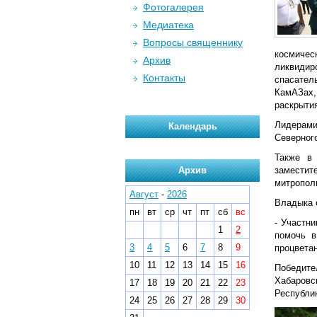
Фотогалерея
Медиатека
Вопросы священнику
космиче
Архив
ликвидир
Контакты
спасател
КамАЗах,
раскрыти
Лидерами
Календарь
Северного
Также в 
Архив
заместит
митропол
Август
-
2026
Владыка 
пн
вт
ср
чт
пт
сб
вс
- Участн
1
2
помочь в
3
4
5
6
7
8
9
процвета
10
11
12
13
14
15
16
Победите
Хабаровс
17
18
19
20
21
22
23
Республи
24
25
26
27
28
29
30