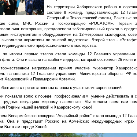
На территории Хабаровского района в соревн
составе 8 команд, представляющих 12 Главно
Северный и Тихоокеанский флоты, Ракетные во
ские силы, МЧС России и Госкорпорацию «РОСАТОМ». Первый эт
овали очаг возгорания, преодолевали заблокированный проход в средс
ьным инструментом и оборудованием на 12-метровый скалодром, сов
 выполняли нормативы по огневой подготовке. Второй этап - «Эста
я индивидуального профессионального мастерства.
 по итогам первых этапов стали команды 12 Главного управления (
 флота. Они и вышли на «забег» лидеров, который состоялся 26 июня и
торжественном награждении принял участие губернатор Хабаровск
ель начальника 12 Главного управления Министерства обороны РФ к
ит Хабаровский и Приамурский Артемий.
обратился с приветственным словом к участникам соревнований:
ики показали волю к победе, профессионализм, умение действовать в с
 трудных ситуациях мирному населению. Мы желаем всем вам пом
ния Родины нашей великой и Хабаровскому краю!
лем Всеармейского конкурса "Аварийный район" стала команда 12 Гла
ка. Она и представит Россию на Армейских международных играх 
ки Вьетнам городе Ханой.