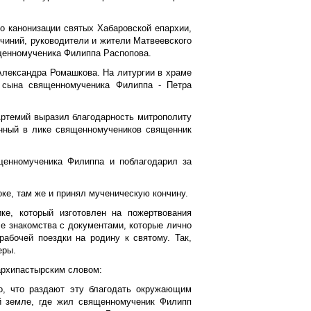
о канонизации святых Хабаровской епархии,
очиний, руководители и жители Матвеевского
ященномученика Филиппа Распопова.
Александра Ромашкова. На литургии в храме
 сына священномученика Филиппа - Петра
Артемий выразил благодарность митрополиту
енный в лике священномучеников священник
енномученика Филиппа и поблагодарил за
е, там же и принял мученическую кончину.
ке, который изготовлен на пожертвования
е знакомства с документами, которые лично
абочей поездки на родину к святому. Так,
еры.
архипастырским словом:
о, что раздают эту благодать окружающим
й земле, где жил священномученик Филипп