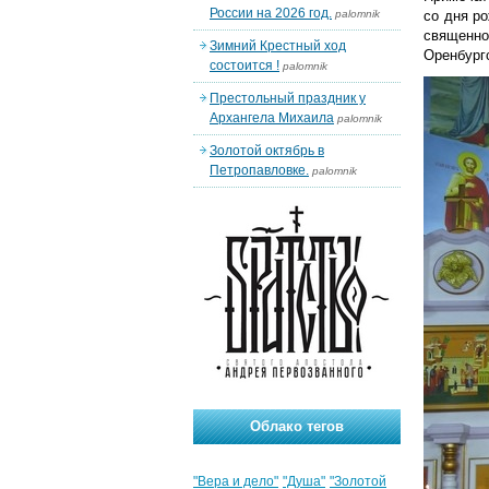
России на 2026 год.
palomnik
со дня ро
священно
Зимний Крестный ход
Оренбургс
состоится !
palomnik
Престольный праздник у
Архангела Михаила
palomnik
Золотой октябрь в
Петропавловке.
palomnik
Облако тегов
"Вера и дело"
"Душа"
"Золотой