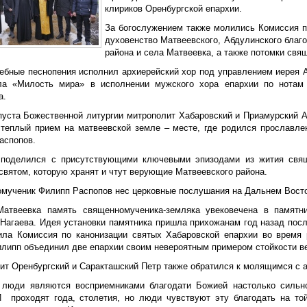
клириков Оренбургской епархии.
За богослужением также молились Комиссия п
духовенство Матвеевского, Абдулинского благ
района и села Матвеевка, а также потомки св
ебные песнопения исполнил архиерейский хор под управлением иерея 
ла «Милость мира» в исполнении мужского хора епархии по нотам
а.
пуста Божественной литургии митрополит Хабаровский и Приамурский 
 теплый прием на матвеевской земле – месте, где родился прославл
аспопов.
поделился с присутствующими ключевыми эпизодами из жития свящ
святом, которую хранят и чтут верующие Матвеевского района.
мученик Филипп Распопов нес церковные послушания на Дальнем Восток
атвеевка память священномученика-земляка увековечена в памятни
Нагаева. Идея установки памятника пришла прихожанам год назад посл
ила Комиссия по канонизации святых Хабаровской епархии во время р
илипп объединил две епархии своим невероятным примером стойкости в
ит Оренбургский и Саракташский Петр также обратился к молящимся с 
 люди являются восприемниками благодати Божией настолько сильн
 проходят года, столетия, но люди чувствуют эту благодать на то