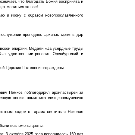
 означает, что благодать Божия воспринята и
дет молиться за нас!
ию и икону с образом новопрославленного
гослужении преподнес архипастырям в дар
овской епархии. Медали «За усердные труды
был удостоен митрополит Оренбургский и
й Церкви» II степени награждены:
евич Немков поблагодарил архипастырей за
енную копию памятника священномученика
естным ходом от храма святителя Николая
были возложены цветы.
: 3 октября 2025 года исполнилось 150 лет