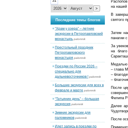
31
Распопов 
на нашей 
>
В заверш
святого 
Последние темы блогов
“Храм у озера” – летние
Затем на
экскурсии в Петропавловский
панагии 
монастырь
palomnik
За увеко
Престольный праздник
на благо
Петропавловского
Саракташ
монастыря
palomnik
Медалью 
Поездки по России 2026 –
– глава 
специально для
– благод
дальневосточников !
palomnik
– благочи
Большие экскурсии для всех в
После це
феврале и марте
palomnik
совершен
Филипа Р
“Татьянин день” – большая
экскурсия
palomnik
Далее ар
Чудотвор
Зимние экскурсии для
паломников
palomnik
После ос
Идет запись в поездки по
Примечат