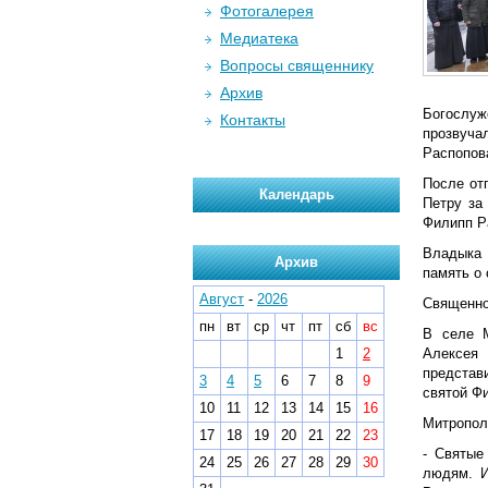
Фотогалерея
Медиатека
Вопросы священнику
Архив
Богослуж
Контакты
прозвуча
Распопов
После от
Календарь
Петру за
Филипп Р
Владыка 
Архив
память о 
Август
-
2026
Священно
пн
вт
ср
чт
пт
сб
вс
В селе М
1
2
Алексея 
представ
3
4
5
6
7
8
9
святой Ф
10
11
12
13
14
15
16
Митропол
17
18
19
20
21
22
23
- Святые
24
25
26
27
28
29
30
людям. И