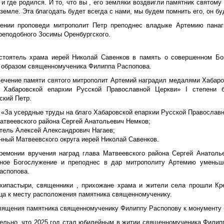
и где родился. И то, что вы , его земляки воздвигли памятник святому
земле. Эта благодать будет всегда с нами, мы будем помнить его, он бу
ении проповеди митрополит Петр преподнес владыке Артемию панаг
преподобного Зосимы Оренбургского.
стоятель храма иерей Николай Савенков в память о совершенном Бо
с образом священномученика Филиппа Распопова.
вечение памяти святого митрополит Артемий наградил медалями Хабар
 Хабаровской епархии Русской Православной Церкви» I степени 
ский Петр.
«За усердные труды на благо Хабаровской епархии Русской Православно
Матвеевского района Сергей Анатольевич Немков;
етель Алексей Александрович Нагаев;
нный Матвеевского округа иерей Николай Савенков.
ремонии вручения наград глава Матвеевского района Сергей Анатоль
ное Богослужение и преподнес в дар митрополиту Артемию уменьш
аспопова.
хипастыри, священники , прихожане храма и жители села прошли Кр
ца к месту расположения памятника священномученику.
вящения памятника священномученику Филиппу Распопову к монументу 
ельно, что 2025 год стал юбилейным в житии священномученика Филиппа