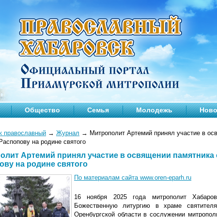
Общество
Семья
Молодежь
Ново
к православный
→
Журнал
→
Митрополит Артемий принял участие в ос
Распопову на родине святого
олит Артемий принял участие в освящении памятник
ову на родине святого
По материалам сайта www.oren-eparh.ru
16 ноября 2025 года митрополит Хабаро
Божественную литургию в храме святител
Оренбургской области в сослужении митропол