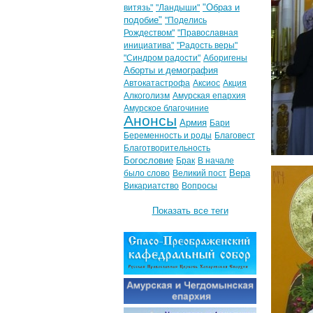
"Образ и
витязь"
"Ландыши"
подобие"
"Поделись
Рождеством"
"Православная
инициатива"
"Радость веры"
"Синдром радости"
Аборигены
Аборты и демография
Автокатастрофа
Аксиос
Акция
Алкоголизм
Амурская епархия
Амурское благочиние
Анонсы
Армия
Бари
Беременность и роды
Благовест
Благотворительность
Богословие
Брак
В начале
Вера
было слово
Великий пост
Викариатство
Вопросы
Показать все теги