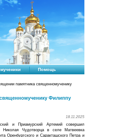
мученики
Помощь
вящении памятника священномученику
а священномученику Филиппу
18.11.2025
вский и Приамурский Артемий совершил
я Николая Чудотворца в селе Матвеевка
ита Оренбургского и Саракташского Петра и