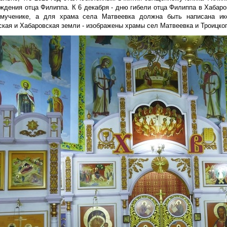
ждения отца Филиппа. К 6 декабря - дню гибели отца Филиппа в Хабаро
мученике, а для храма села Матвеевка должна быть написана ико
кая и Хабаровская земли - изображены храмы сел Матвеевка и Троицког