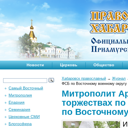
Новости
Церковь
Общество
Хабаровск православный
→
Журнал
ФСБ по Восточному военному округу
Самый Восточный
Митрополит Ар
Митрополия
торжествах по
Епархия
по Восточному
Семинария
Церковные СМИ
И
Блогосфера