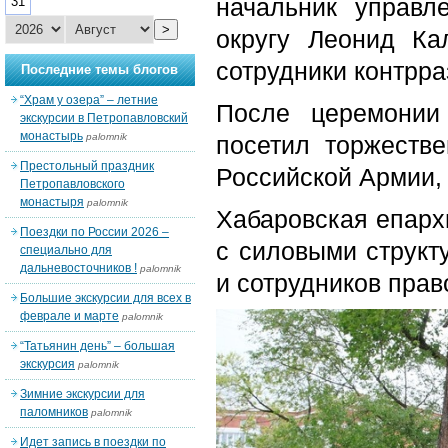
начальник управ
31
>
округу Леонид Ка
сотрудники контрра
Последние темы блогов
“Храм у озера” – летние
После церемонии
экскурсии в Петропавловский
монастырь
palomnik
посетил торжеств
Престольный праздник
Российской Армии,
Петропавловского
монастыря
palomnik
Хабаровская епарх
Поездки по России 2026 –
с силовыми структ
специально для
дальневосточников !
palomnik
и сотрудников прав
Большие экскурсии для всех в
феврале и марте
palomnik
“Татьянин день” – большая
экскурсия
palomnik
Зимние экскурсии для
паломников
palomnik
Идет запись в поездки по