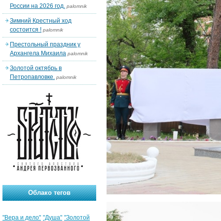
России на 2026 год.
palomnik
Зимний Крестный ход
состоится !
palomnik
Престольный праздник у
Архангела Михаила
palomnik
Золотой октябрь в
Петропавловке.
palomnik
Облако тегов
"Вера и дело"
"Душа"
"Золотой