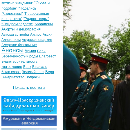
"Образ и
витязь"
"Ландыши"
подобие"
"Поделись
Рождеством"
"Православная
инициатива"
"Радость веры"
"Синдром радости"
Аборигены
Аборты и демография
Автокатастрофа
Аксиос
Акция
Алкоголизм
Амурская епархия
Амурское благочиние
Анонсы
Армия
Бари
Беременность и роды
Благовест
Благотворительность
Богословие
Брак
В начале
Вера
было слово
Великий пост
Викариатство
Вопросы
Показать все теги