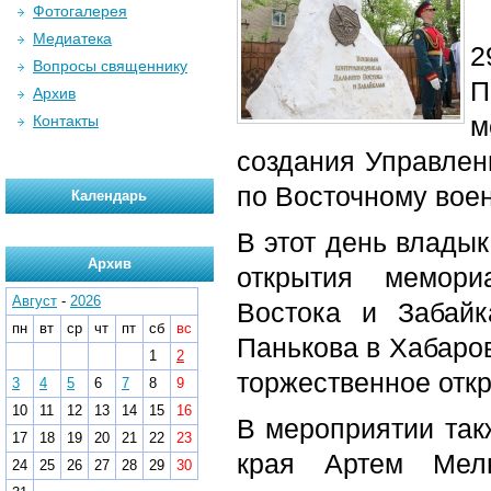
Фотогалерея
Медиатека
2
Вопросы священнику
П
Архив
м
Контакты
создания Управлен
по Восточному воен
Календарь
В этот день влады
Архив
открытия мемори
Август
-
2026
Востока и Забай
пн
вт
ср
чт
пт
сб
вс
Панькова в Хабаров
1
2
торжественное отк
3
4
5
6
7
8
9
10
11
12
13
14
15
16
В мероприятии так
17
18
19
20
21
22
23
края Артем Мель
24
25
26
27
28
29
30