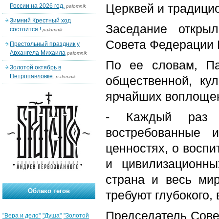
Церквей и традици
России на 2026 год.
palomnik
Зимний Крестный ход
Заседание откры
состоится !
palomnik
Совета Федерации 
Престольный праздник у
Архангела Михаила
palomnik
По ее словам, П
Золотой октябрь в
Петропавловке.
palomnik
общественной, ку
ярчайших воплощен
- Каждый раз 
востребованные 
ценностях, о восп
и цивилизационны
страна и весь ми
Облако тегов
требуют глубокого,
Председатель Сове
"Вера и дело"
"Душа"
"Золотой