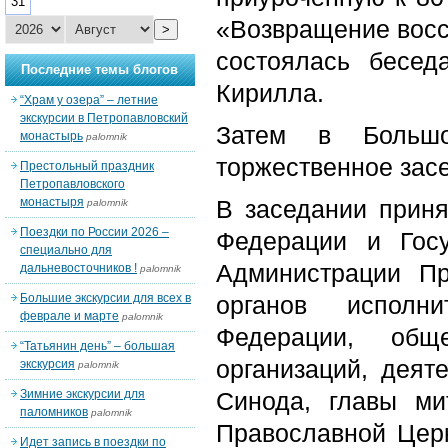
31
«Возвращение восс
>
состоялась бесед
Последние темы блогов
Кирилла.
“Храм у озера” – летние
экскурсии в Петропавловский
Затем в Большо
монастырь
palomnik
торжественное зас
Престольный праздник
Петропавловского
монастыря
В заседании прин
palomnik
Поездки по России 2026 –
Федерации и Гос
специально для
Администрации Пр
дальневосточников !
palomnik
Большие экскурсии для всех в
органов исполни
феврале и марте
palomnik
Федерации, общ
“Татьянин день” – большая
организаций, деят
экскурсия
palomnik
Зимние экскурсии для
Синода, главы ми
паломников
palomnik
Православной Цер
Идет запись в поездки по