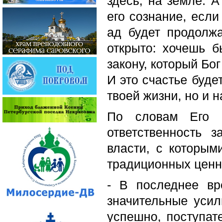
здесь, на земле. 
его сознание, если
ад будет продолжа
открыто: хочешь 
закону, который Бо
И это счастье буде
твоей жизни, но и н
По словам Его С
ответственность 
власти, с которым
традиционных ценн
- В последнее вр
значительные усил
успешно, поступате