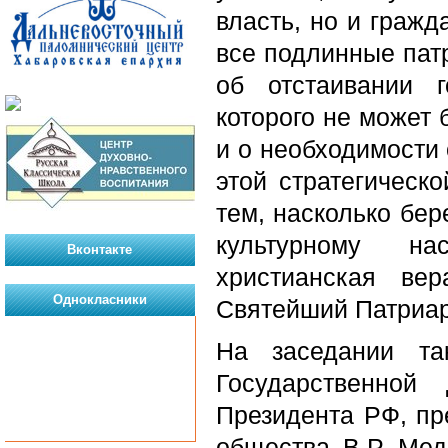
власть, но и гражд
все подлинные патр
об отстаивании г
которого не может 
и о необходимости 
этой стратегическ
тем, насколько бе
культурному на
Вконтакте
христианская ве
Однокласники
Святейший Патриар
На заседании та
Государственно
Президента РФ, пр
общества В.Р. Мед