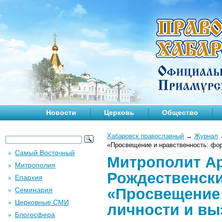
Новости
Церковь
Общество
Хабаровск православный
→
Журнал
«Просвещение и нравственность: фо
Самый Восточный
Митрополит Ар
Митрополия
Рождественски
Епархия
«Просвещение
Семинария
Церковные СМИ
личности и в
Блогосфера