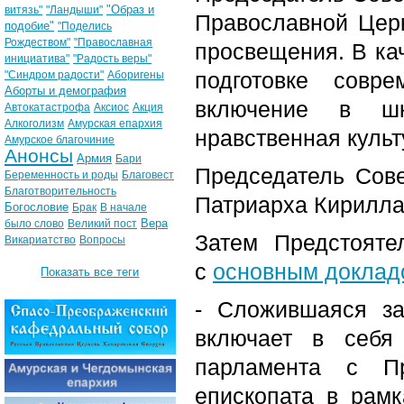
"Образ и
витязь"
"Ландыши"
Православной Цер
подобие"
"Поделись
Рождеством"
"Православная
просвещения. В ка
инициатива"
"Радость веры"
подготовке совр
"Синдром радости"
Аборигены
Аборты и демография
включение в шк
Автокатастрофа
Аксиос
Акция
Алкоголизм
Амурская епархия
нравственная культ
Амурское благочиние
Анонсы
Армия
Бари
Председатель Сов
Беременность и роды
Благовест
Благотворительность
Патриарха Кирилла
Богословие
Брак
В начале
Вера
было слово
Великий пост
Затем Предстояте
Викариатство
Вопросы
с
основным доклад
Показать все теги
- Сложившаяся за
включает в себя
парламента с Пр
епископата в рам