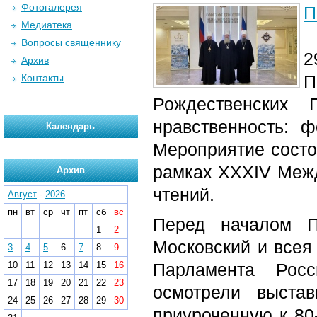
Фотогалерея
П
Медиатека
Вопросы священнику
2
Архив
П
Контакты
Рождественских 
нравственность: 
Календарь
Мероприятие состо
рамках XXXIV Меж
Архив
чтений.
Август
-
2026
пн
вт
ср
чт
пт
сб
вс
Перед началом П
1
2
Московский и всея
3
4
5
6
7
8
9
10
11
12
13
14
15
16
Парламента Росс
17
18
19
20
21
22
23
осмотрели выста
24
25
26
27
28
29
30
приуроченную к 80