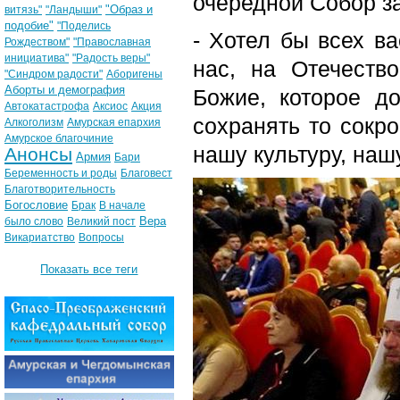
очередной Собор з
"Образ и
витязь"
"Ландыши"
подобие"
"Поделись
- Хотел бы всех ва
Рождеством"
"Православная
инициатива"
"Радость веры"
нас, на Отечеств
"Синдром радости"
Аборигены
Аборты и демография
Божие, которое д
Автокатастрофа
Аксиос
Акция
сохранять то сокр
Алкоголизм
Амурская епархия
Амурское благочиние
нашу культуру, наш
Анонсы
Армия
Бари
Беременность и роды
Благовест
Благотворительность
Богословие
Брак
В начале
Вера
было слово
Великий пост
Викариатство
Вопросы
Показать все теги