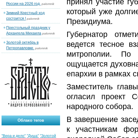
принял участие гу
России на 2026 год.
palomnik
который уже долгие
Зимний Крестный ход
состоится !
palomnik
Президиума.
Престольный праздник у
Губернатор отмет
Архангела Михаила
palomnik
ведется тесное в
Золотой октябрь в
Петропавловке.
palomnik
митрополии. По
ощущается духовна
епархии в рамках 
Заместитель глав
огласил проект С
народного собора.
В завершение засе
Облако тегов
к участникам фо
"Вера и дело"
"Душа"
"Золотой