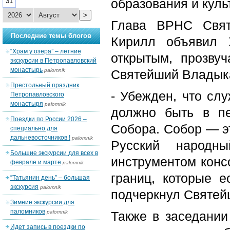
образования и куль
31
>
Глава ВРНС Свят
Последние темы блогов
Кирилл объявил 
“Храм у озера” – летние
открытым, прозву
экскурсии в Петропавловский
монастырь
palomnik
Святейший Владыка
Престольный праздник
- Убежден, что сл
Петропавловского
монастыря
palomnik
должно быть в п
Поездки по России 2026 –
Собора. Собор — эт
специально для
дальневосточников !
palomnik
Русский народн
Большие экскурсии для всех в
инструментом конс
феврале и марте
palomnik
границ, которые е
“Татьянин день” – большая
экскурсия
palomnik
подчеркнул Святей
Зимние экскурсии для
паломников
palomnik
Также в заседании
Идет запись в поездки по