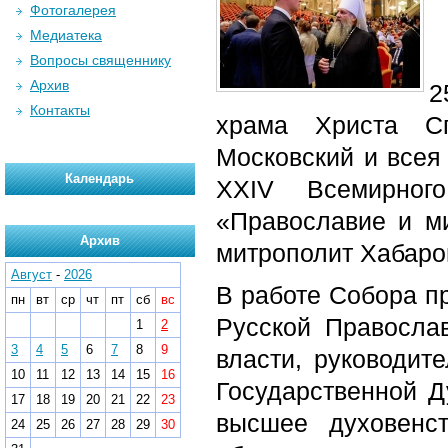
Фотогалерея
Медиатека
Вопросы священнику
Архив
2
Контакты
храма Христа С
Московский и всея
Календарь
XXIV Всемирног
«Православие и ми
Архив
митрополит Хабаро
Август
-
2026
В работе Собора п
пн
вт
ср
чт
пт
сб
вс
Русской Православ
1
2
3
4
5
6
7
8
9
власти, руководит
10
11
12
13
14
15
16
Государственной 
17
18
19
20
21
22
23
высшее духовенст
24
25
26
27
28
29
30