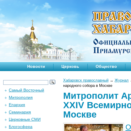
Новости
Церковь
Общество
Хабаровск православный
→
Журнал
народного собора в Москве
Самый Восточный
Митрополит Ар
Митрополия
XXIV Всемирно
Епархия
Москве
Семинария
Церковные СМИ
О
Блогосфера