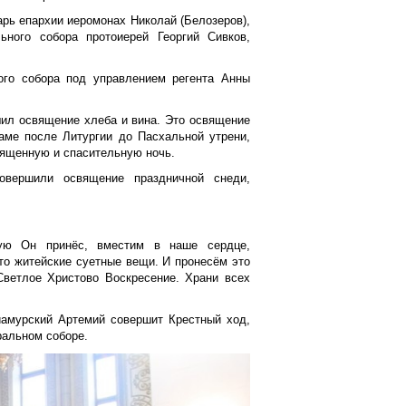
рь епархии иеромонах Николай (Белозеров),
ьного собора протоиерей Георгий Сивков,
ого собора под управлением регента Анны
ил освящение хлеба и вина. Это освящение
раме после Литургии до Пасхальной утрени,
вященную и спасительную ночь.
овершили освящение праздничной снеди,
ую Он принёс, вместим в наше сердце,
-то житейские суетные вещи. И пронесём это
Светлое Христово Воскресение. Храни всех
иамурский Артемий совершит Крестный ход,
альном соборе.