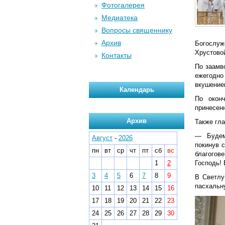
Фотогалерея
Медиатека
Вопросы священнику
Архив
Богослуж
Хрустово
Контакты
По заамв
ежегодно
вкушение
Календарь
По окон
принесен
Архив
Также гл
— Будем
Август
-
2026
покинув 
пн
вт
ср
чт
пт
сб
вс
благогов
1
2
Господь! 
3
4
5
6
7
8
9
В Светлу
пасхальн
10
11
12
13
14
15
16
17
18
19
20
21
22
23
24
25
26
27
28
29
30