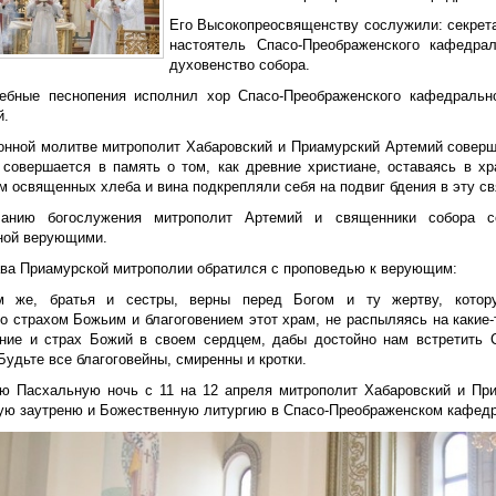
Его Высокопреосвященству сослужили: секрета
настоятель Спасо-Преображенского кафедрал
духовенство собора.
ебные песнопения исполнил хор Спасо-Преображенского кафедральн
й.
онной молитве митрополит Хабаровский и Приамурский Артемий соверш
 совершается в память о том, как древние христиане, оставаясь в х
м освященных хлеба и вина подкрепляли себя на подвиг бдения в эту с
чанию богослужения митрополит Артемий и священники собора с
ной верующими.
ава Приамурской митрополии обратился с проповедью к верующим:
 же, братья и сестры, верны перед Богом и ту жертву, котор
со страхом Божьим и благоговением этот храм, не распыляясь на какие
ение и страх Божий в своем сердцем, дабы достойно нам встретить 
Будьте все благоговейны, смиренны и кротки.
ю Пасхальную ночь с 11 на 12 апреля митрополит Хабаровский и Пр
ую заутреню и Божественную литургию в Спасо-Преображенском кафедр