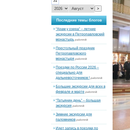
31
>
Последние темы блогов
“Храм у озера” – летние
экскурсии в Петропавловский
монастырь
palomnik
Престольный праздник
Петропавловского
монастыря
palomnik
Поездки по России 2026 –
специально для
дальневосточников !
palomnik
Большие экскурсии для всех в
феврале и марте
palomnik
“Татьянин день” – большая
экскурсия
palomnik
Зимние экскурсии для
паломников
palomnik
Идет запись в поездки по