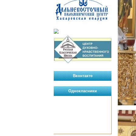
Вконтакте
Однокласники