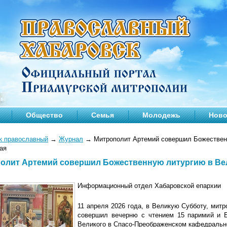
Общество
Семья
Молодежь
Ново
к православный
→
Журнал
→
Митрополит Артемий совершил Божественн
ая
олит Артемий совершил Божественную литургию в Ве
Информационный отдел Хабаровской епархии
11 апреля 2026 года, в Великую Субботу, мит
совершил вечерню с чтением 15 паримий и 
Великого в Спасо-Преображенском кафедральн