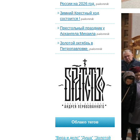
России на 2026 год.
palomnik
Зимний Крестный ход
состоится !
palomnik
Престольный праздник у
Архангела Михаила
palomnik
Золотой октябрь в
Петропавловке.
palomnik
Облако тегов
"Вера и дело"
"Душа"
"Золотой