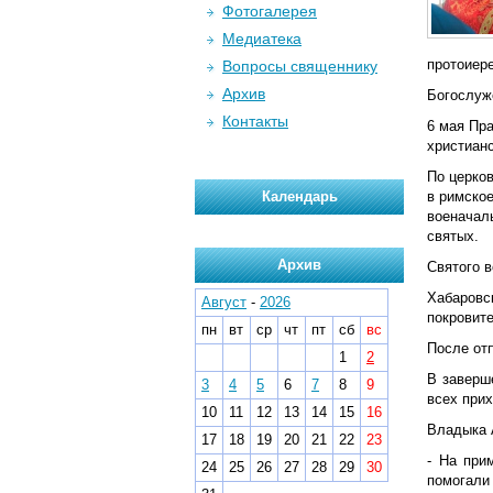
Фотогалерея
Медиатека
протоиере
Вопросы священнику
Архив
Богослуж
Контакты
6 мая Пр
христианс
По церков
Календарь
в римское
военачал
святых.
Архив
Святого в
Хабаровс
Август
-
2026
покровит
пн
вт
ср
чт
пт
сб
вс
После от
1
2
В заверш
3
4
5
6
7
8
9
всех прих
10
11
12
13
14
15
16
Владыка 
17
18
19
20
21
22
23
- На при
24
25
26
27
28
29
30
помогали