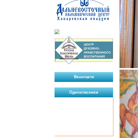
Вконтакте
Однокласники