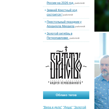
России на 2026 год.
palomnik
Зимний Крестный ход
состоится !
palomnik
Престольный праздник у
Архангела Михаила
palomnik
Золотой октябрь в
Петропавловке.
palomnik
Облако тегов
"Вера и дело"
"Душа"
"Золотой