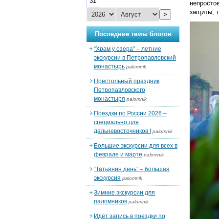
31
непростое
защиты, т
>
Последние темы блогов
“Храм у озера” – летние
экскурсии в Петропавловский
монастырь
palomnik
Престольный праздник
Петропавловского
монастыря
palomnik
Поездки по России 2026 –
специально для
дальневосточников !
palomnik
Большие экскурсии для всех в
феврале и марте
palomnik
“Татьянин день” – большая
экскурсия
palomnik
Зимние экскурсии для
паломников
palomnik
Идет запись в поездки по