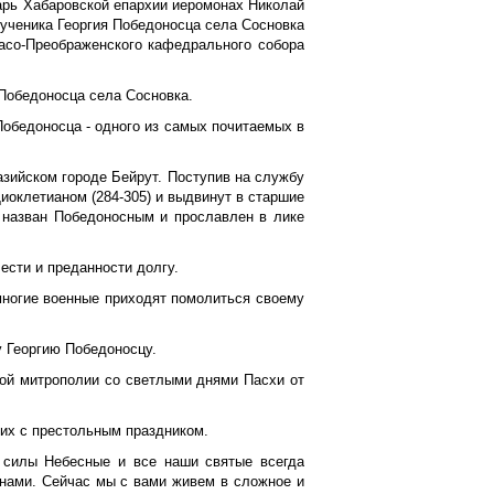
арь Хабаровской епархии иеромонах Николай
мученика Георгия Победоносца села Сосновка
асо-Преображенского кафедрального собора
Победоносца села Сосновка.
Победоносца - одного из самых почитаемых в
азийском городе Бейрут. Поступив на службу
иоклетианом (284-305) и выдвинут в старшие
л назван Победоносным и прославлен в лике
ести и преданности долгу.
 многие военные приходят помолиться своему
 Георгию Победоносцу.
ой митрополии со светлыми днями Пасхи от
их с престольным праздником.
 силы Небесные и все наши святые всегда
 нами. Сейчас мы с вами живем в сложное и