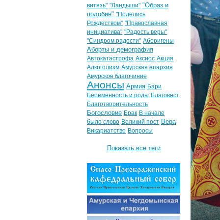
"Образ и
витязь"
"Ландыши"
подобие"
"Поделись
Рождеством"
"Православная
инициатива"
"Радость веры"
"Синдром радости"
Аборигены
Аборты и демография
Автокатастрофа
Аксиос
Акция
Алкоголизм
Амурская епархия
Амурское благочиние
Анонсы
Армия
Бари
Беременность и роды
Благовест
Благотворительность
Богословие
Брак
В начале
Вера
было слово
Великий пост
Викариатство
Вопросы
Показать все теги