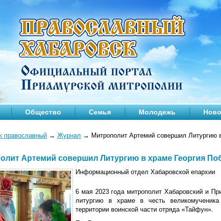
Общество
Семья
Молодежь
Ново
к православный
→
Журнал
→
Митрополит Артемий совершил Литургию в
олит Артемий совершил Литургию в храме Георгия По
Информационный отдел Хабаровской епархии
6 мая 2023 года митрополит Хабаровский и П
литургию в храме в честь великомученика
территории воинской части отряда «Тайфун».