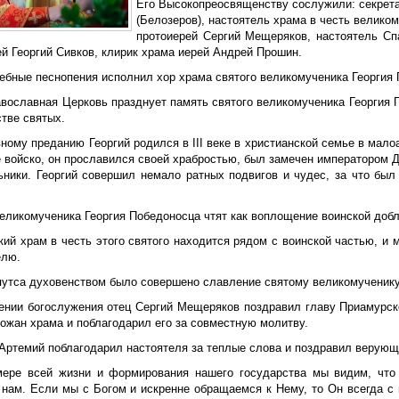
Его Высокопреосвященству сослужили: секрет
(Белозеров), настоятель храма в честь велико
протоиерей Сергий Мещеряков, настоятель Сп
й Георгий Сивков, клирик храма иерей Андрей Прошин.
ебные песнопения исполнил хор храма святого великомученика Георгия 
авославная Церковь празднует память святого великомученика Георгия 
тве святых.
ному преданию Георгий родился в III веке в христианской семье в мало
 войско, он прославился своей храбростью, был замечен императором Д
ьники. Георгий совершил немало ратных подвигов и чудес, за что бы
еликомученика Георгия Победоносца чтят как воплощение воинской добл
кий храм в честь этого святого находится рядом с воинской частью, и
елю.
путса духовенством было совершено славление святому великомученику
ении богослужения отец Сергий Мещеряков поздравил главу Приамурск
ожан храма и поблагодарил его за совместную молитву.
Артемий поблагодарил настоятеля за теплые слова и поздравил верующ
мере всей жизни и формирования нашего государства мы видим, что
 нам. Если мы с Богом и искренне обращаемся к Нему, то Он всегда с