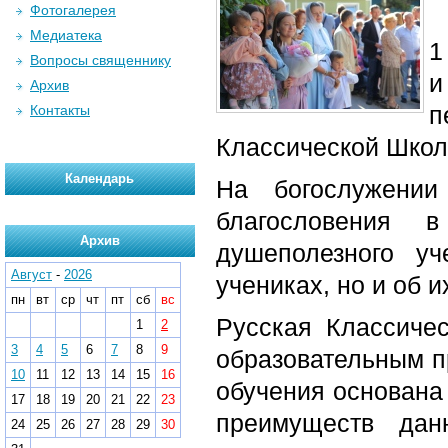
Фотогалерея
Медиатека
1
Вопросы священнику
и
Архив
п
Контакты
Классической Школ
Календарь
На богослужени
благословения 
Архив
душеполезного у
Август
-
2026
учениках, но и об и
пн
вт
ср
чт
пт
сб
вс
Русская Классиче
1
2
3
4
5
6
7
8
9
образовательным п
10
11
12
13
14
15
16
обучения основана
17
18
19
20
21
22
23
преимуществ дан
24
25
26
27
28
29
30