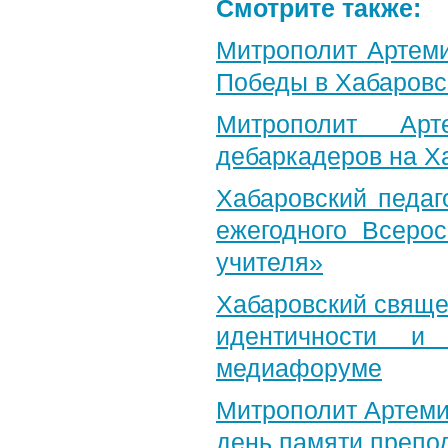
Смотрите также:
Митрополит Артеми
Победы в Хабаровс
Митрополит Арт
дебаркадеров на Х
Хабаровский педаг
ежегодного Всерос
учителя»
Хабаровский свяще
идентичности и
медиафоруме
Митрополит Артеми
день памяти препо