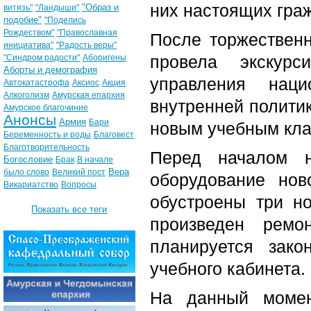
них настоящих граж
"Образ и
витязь"
"Ландыши"
подобие"
"Поделись
Рождеством"
"Православная
После торжествен
инициатива"
"Радость веры"
провела экскур
"Синдром радости"
Аборигены
Аборты и демография
управления наци
Автокатастрофа
Аксиос
Акция
Алкоголизм
Амурская епархия
внутренней полити
Амурское благочиние
Анонсы
Армия
Бари
новым учебным кла
Беременность и роды
Благовест
Благотворительность
Перед началом н
Богословие
Брак
В начале
Вера
было слово
Великий пост
оборудование нов
Викариатство
Вопросы
обустроены три н
Показать все теги
произведен рем
планируется зако
учебного кабинета.
На данный момен