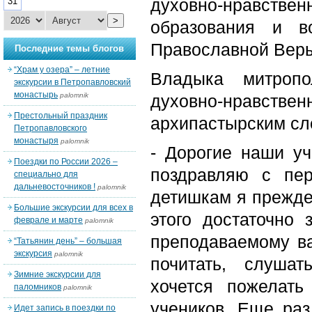
духовно-нравст
31
>
образования и в
Православной Вер
Последние темы блогов
“Храм у озера” – летние
Владыка митропо
экскурсии в Петропавловский
монастырь
palomnik
духовно-нравс
Престольный праздник
архипастырским сл
Петропавловского
монастыря
palomnik
- Дорогие наши уч
Поездки по России 2026 –
поздравляю с пе
специально для
дальневосточников !
palomnik
детишкам я прежде 
Большие экскурсии для всех в
этого достаточно 
феврале и марте
palomnik
преподаваемому ва
“Татьянин день” – большая
экскурсия
palomnik
почитать, слуша
Зимние экскурсии для
хочется пожелат
паломников
palomnik
учеников. Еще раз
Идет запись в поездки по