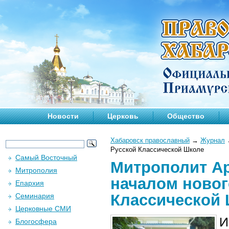
Новости
Церковь
Общество
Хабаровск православный
→
Журнал
Русской Классической Школе
Самый Восточный
Митрополит А
Митрополия
началом новог
Епархия
Классической
Семинария
Церковные СМИ
И
Блогосфера