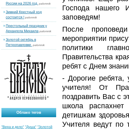
России на 2026 год.
palomnik
Господа нашего 
Зимний Крестный ход
заповедям!
состоится !
palomnik
Престольный праздник у
После проповеди
Архангела Михаила
palomnik
мероприятии прису
Золотой октябрь в
Петропавловке.
palomnik
политики главн
Правительства кра
ребят с Днем знани
- Дорогие ребята,
учителя! От Пра
поздравить Вас с э
школа распахнет
Облако тегов
детишкам здоровья
Учителя ведут по 
"Вера и дело"
"Душа"
"Золотой